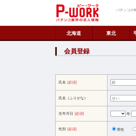
ピーワーク
パチンコの
北海道
東北
会員登録
氏名
[必須]
氏名（ふりがな）
生年月日
[必須]
年
性別
[必須]
男性