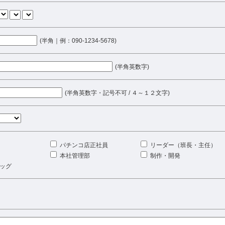
(半角｜例：090-1234-5678)
(半角英数字)
(半角英数字・記号不可 / ４～１２文字)
パチンコ店正社員
リーダー（班長・主任）
本社管理部
制作・開発
ッグ