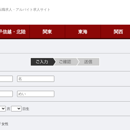
転職求人・アルバイト求人サイト
甲信越・北陸
関東
東海
関西
月
日生
女性