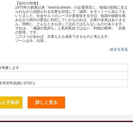
【会社の特徴】
1975年の創業以来「heart＆dream」の企業理念に、地域の皆様に支え
られながら信頼される企業を目指して「誠実」をモットーに歩んでま
いりました。社会や人々のニーズが多様化する今日、知識や経験を積
みながら時代の変化に対応していかなければ、企業の未来はありませ
ん。同時に、どんなときも決して忘れてはならないものがあります。
それは、「感謝の気持ち」と私利私欲ではない「利他の精神」「自責
の思考」です。
この３つがあれば、企業も人も成長できるものと考えます。
ゾーンは今、出発…
…続きを見る
等考慮します
太宰府市高雄1-3703-1
あえず保存
詳しく見る