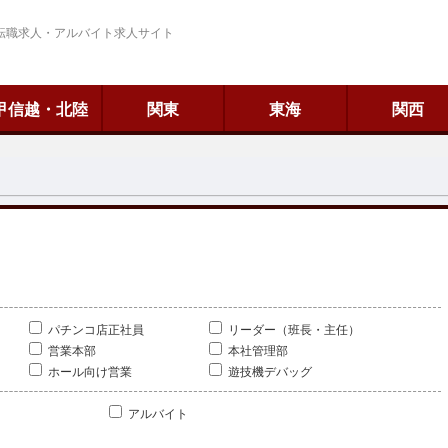
転職求人・アルバイト求人サイト
甲信越・北陸
関東
東海
関西
パチンコ店正社員
リーダー（班長・主任）
営業本部
本社管理部
ホール向け営業
遊技機デバッグ
アルバイト