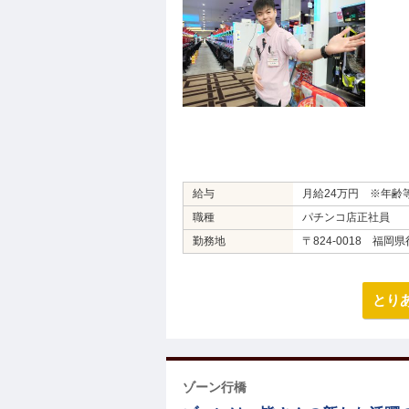
給与
月給24万円 ※年齢
職種
パチンコ店正社員
勤務地
〒824-0018 福岡
とり
ゾーン行橋