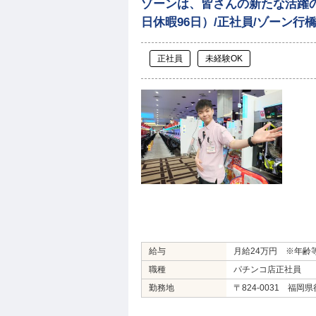
ゾーンは、皆さんの新たな活躍の
日休暇96日）/正社員/ゾーン行
正社員
未経験OK
給与
月給24万円 ※年齢
職種
パチンコ店正社員
勤務地
〒824-0031 福岡県