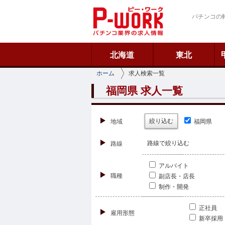
ピーワーク
パチンコの
北海道
東北
ホーム
求人検索一覧
福岡県 求人一覧
絞り込む
地域
福岡県
路線で絞り込む
路線
アルバイト
職種
副店長・店長
制作・開発
正社員
雇用形態
新卒採用