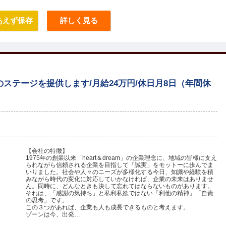
あえず保存
詳しく見る
ステージを提供します/月給24万円/休日月8日（年間休
田
【会社の特徴】
1975年の創業以来「heart＆dream」の企業理念に、地域の皆様に支え
られながら信頼される企業を目指して「誠実」をモットーに歩んでま
いりました。社会や人々のニーズが多様化する今日、知識や経験を積
みながら時代の変化に対応していかなければ、企業の未来はありませ
ん。同時に、どんなときも決して忘れてはならないものがあります。
それは、「感謝の気持ち」と私利私欲ではない「利他の精神」「自責
の思考」です。
この３つがあれば、企業も人も成長できるものと考えます。
ゾーンは今、出発…