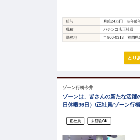
給与
月給24万円 ※年齢
職種
パチンコ店正社員
勤務地
〒800-0313 福岡
とり
ゾーン行橋今井
ゾーンは、皆さんの新たな活躍の
日休暇96日）/正社員/ゾーン行
正社員
未経験OK