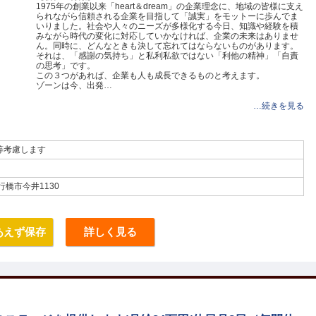
1975年の創業以来「heart＆dream」の企業理念に、地域の皆様に支え
られながら信頼される企業を目指して「誠実」をモットーに歩んでま
いりました。社会や人々のニーズが多様化する今日、知識や経験を積
みながら時代の変化に対応していかなければ、企業の未来はありませ
ん。同時に、どんなときも決して忘れてはならないものがあります。
それは、「感謝の気持ち」と私利私欲ではない「利他の精神」「自責
の思考」です。
この３つがあれば、企業も人も成長できるものと考えます。
ゾーンは今、出発…
…続きを見る
等考慮します
県行橋市今井1130
あえず保存
詳しく見る