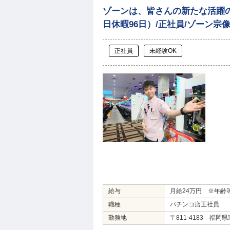
ゾーンは、皆さんの新たな活躍の
日休暇96日）/正社員/ゾーン宗
正社員
未経験OK
給与
月給24万円 ※年齢
職種
パチンコ店正社員
勤務地
〒811-4183 福岡県