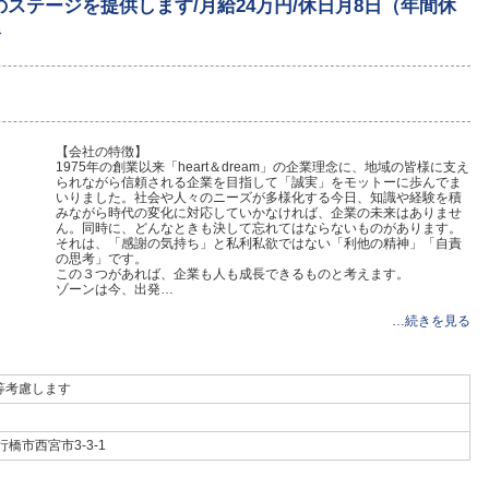
ステージを提供します/月給24万円/休日月8日（年間休
橋
【会社の特徴】
1975年の創業以来「heart＆dream」の企業理念に、地域の皆様に支え
られながら信頼される企業を目指して「誠実」をモットーに歩んでま
いりました。社会や人々のニーズが多様化する今日、知識や経験を積
みながら時代の変化に対応していかなければ、企業の未来はありませ
ん。同時に、どんなときも決して忘れてはならないものがあります。
それは、「感謝の気持ち」と私利私欲ではない「利他の精神」「自責
の思考」です。
この３つがあれば、企業も人も成長できるものと考えます。
ゾーンは今、出発…
…続きを見る
等考慮します
行橋市西宮市3-3-1