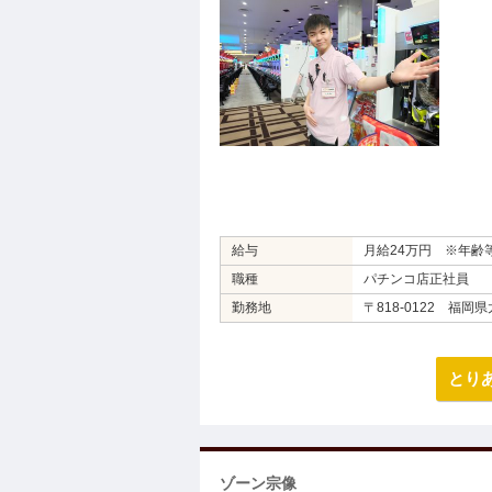
給与
月給24万円 ※年齢
職種
パチンコ店正社員
勤務地
〒818-0122 福岡県
とり
ゾーン宗像