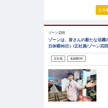
とり
ゾーン苅田
ゾーンは、皆さんの新たな活躍の
日休暇96日）/正社員/ゾーン苅
正社員
未経験OK