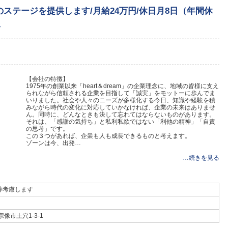
ステージを提供します/月給24万円/休日月8日（年間休
像
【会社の特徴】
1975年の創業以来「heart＆dream」の企業理念に、地域の皆様に支え
られながら信頼される企業を目指して「誠実」をモットーに歩んでま
いりました。社会や人々のニーズが多様化する今日、知識や経験を積
みながら時代の変化に対応していかなければ、企業の未来はありませ
ん。同時に、どんなときも決して忘れてはならないものがあります。
それは、「感謝の気持ち」と私利私欲ではない「利他の精神」「自責
の思考」です。
この３つがあれば、企業も人も成長できるものと考えます。
ゾーンは今、出発…
…続きを見る
等考慮します
宗像市土穴1-3-1