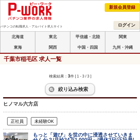
新規会員登録
ログイン
パチンコの転職求人・アルバイト求人サイト
北海道
東北
甲信越・北陸
関東
東海
関西
中国・四国
九州・沖縄
千葉市稲毛区 求人一覧
3
検索結果：
件
[ 1 - 3 / 3 ]
絞り込み検索
ヒノマル六方店
正社員
未経験OK
もっと「遊び」を世の中に浸透させていきま
せんか？/月給24万1,000円～/週休2日/正社員/