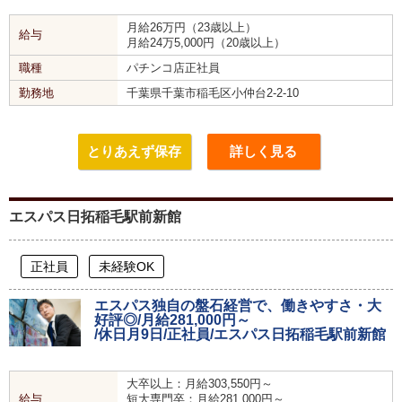
月給26万円（23歳以上）
給与
月給24万5,000円（20歳以上）
職種
パチンコ店正社員
勤務地
千葉県千葉市稲毛区小仲台2-2-10
とりあえず保存
詳しく見る
エスパス日拓稲毛駅前新館
正社員
未経験OK
エスパス独自の盤石経営で、働きやすさ・大
好評◎/月給281,000円～
/休日月9日/正社員/エスパス日拓稲毛駅前新館
大卒以上：月給303,550円～
給与
短大専門卒：月給281,000円～