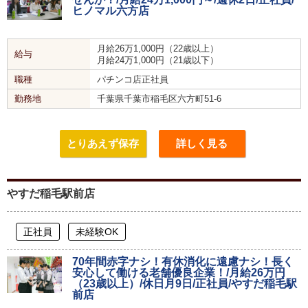
ヒノマル六方店
月給26万1,000円（22歳以上）
給与
月給24万1,000円（21歳以下）
職種
パチンコ店正社員
勤務地
千葉県千葉市稲毛区六方町51-6
とりあえず保存
詳しく見る
やすだ稲毛駅前店
正社員
未経験OK
70年間赤字ナシ！有休消化に遠慮ナシ！長く
安心して働ける老舗優良企業！/月給26万円
（23歳以上）/休日月9日/正社員/やすだ稲毛駅
前店