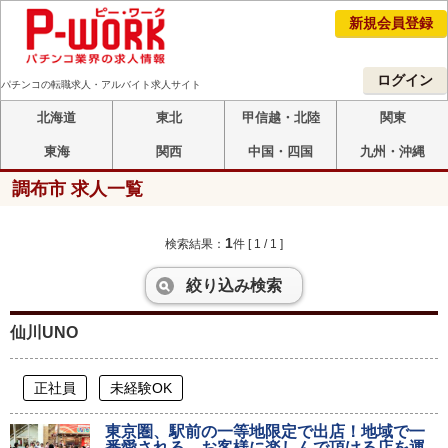
新規会員登録
ログイン
パチンコの転職求人・アルバイト求人サイト
北海道
東北
甲信越・北陸
関東
東海
関西
中国・四国
九州・沖縄
調布市 求人一覧
1
検索結果：
件
[ 1 / 1 ]
絞り込み検索
仙川UNO
正社員
未経験OK
東京圏、駅前の一等地限定で出店！地域で一
番愛される、お客様に楽しんで頂ける店を運