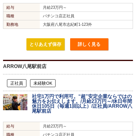
給与
月給23万円～
職種
パチンコ店正社員
勤務地
大阪府八尾市志紀町1-123外
とりあえず保存
詳しく見る
ARROW八尾駅前店
正社員
未経験OK
社宅1万円で利用可。“超”安定企業ならではの
魅力をお伝えします。/月給23万円～/休日年間
休日105日（毎週1回以上）/正社員/ARROW八
尾駅前店
給与
月給23万円～
職種
パチンコ店正社員