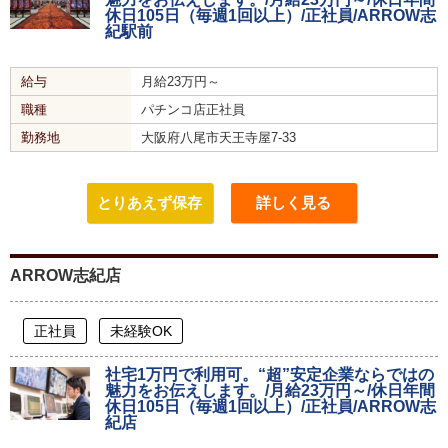
休日105日（毎週1回以上）/正社員/ARROW志
紀駅前
給与
月給23万円～
職種
パチンコ店正社員
勤務地
大阪府八尾市天王寺屋7-33
とりあえず保存
詳しく見る
ARROW志紀店
正社員
未経験OK
社宅1万円で利用可。“超”安定企業ならではの
魅力をお伝えします。/月給23万円～/休日年間
休日105日（毎週1回以上）/正社員/ARROW志
紀店