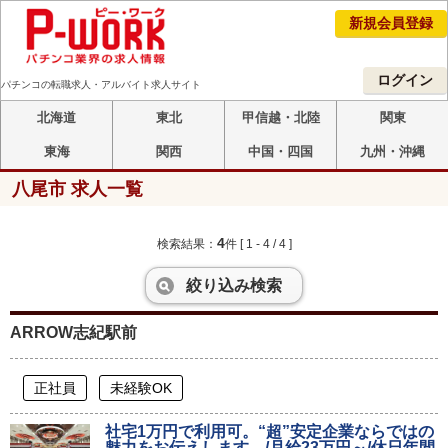
新規会員登録
ログイン
パチンコの転職求人・アルバイト求人サイト
北海道
東北
甲信越・北陸
関東
東海
関西
中国・四国
九州・沖縄
八尾市 求人一覧
4
検索結果：
件
[ 1 - 4 / 4 ]
絞り込み検索
ARROW志紀駅前
正社員
未経験OK
社宅1万円で利用可。“超”安定企業ならではの
魅力をお伝えします。/月給23万円～/休日年間