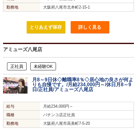
勤務地
大阪府八尾市北本町2-15-1
とりあえず保存
詳しく見る
アミューズ八尾店
正社員
未経験OK
月8～9日休◇離職率8％◇居心地の良さが何よ
りも自慢です。/月給234,000円～/休日月8～9
日/正社員/アミューズ八尾店
給与
月給234,000円～
職種
パチンコ店正社員
勤務地
大阪府八尾市高美町7-5-20