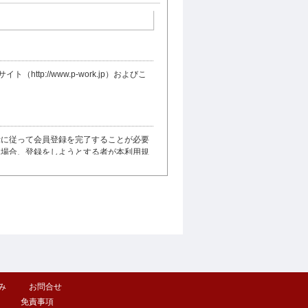
://www.p-work.jp）およびこ
示に従って会員登録を完了することが必要
た場合、登録をしようとする者が本利用規
ードの機密保持に関する責任は会員が負う
己のID及びパスワードを他人に使用させ
の一致を確認して取り扱いした場合には、
み
お問合せ
免責事項