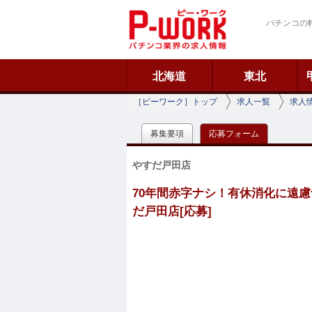
ピーワーク
パチンコの
北海道
東北
［ピーワーク］トップ
求人一覧
求人
募集要項
応募フォーム
やすだ戸田店
70年間赤字ナシ！有休消化に遠慮
だ戸田店[応募]