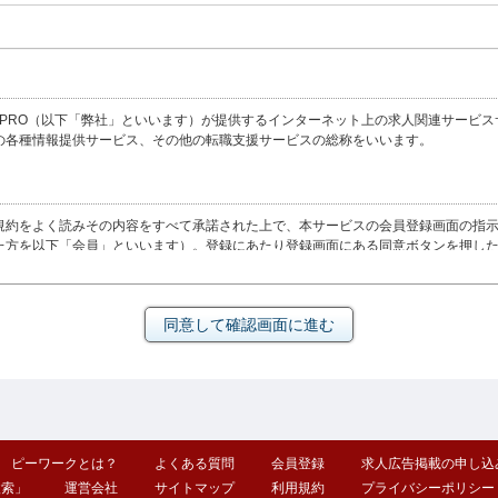
O（以下「弊社」といいます）が提供するインターネット上の求人関連サービスサイト（http
の各種情報提供サービス、その他の転職支援サービスの総称をいいます。
規約をよく読みその内容をすべて承諾された上で、本サービスの会員登録画面の指
た方を以下「会員」といいます）。登録にあたり登録画面にある同意ボタンを押し
します。
ティ
当社に登録したID及びパスワードを入力するものとします。会員のID及びパスワ
ワードを用いて行うすべての活動に関する責任も会員が負うものとします。会員は自
かじめ入力したID及びパスワードと個々の利用時に入力したID及びパスワードと
の他会員以外の者の利用につき一切責任を負いません。
ピーワークとは？
よくある質問
会員登録
求人広告掲載の申し込
検索」
運営会社
サイトマップ
利用規約
プライバシーポリシー