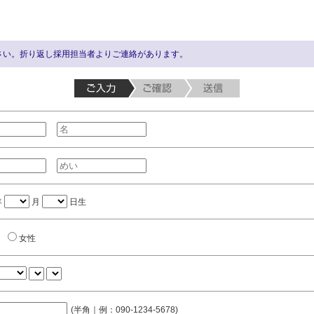
さい。折り返し採用担当者よりご連絡があります。
年
月
日生
女性
(半角｜例：090-1234-5678)