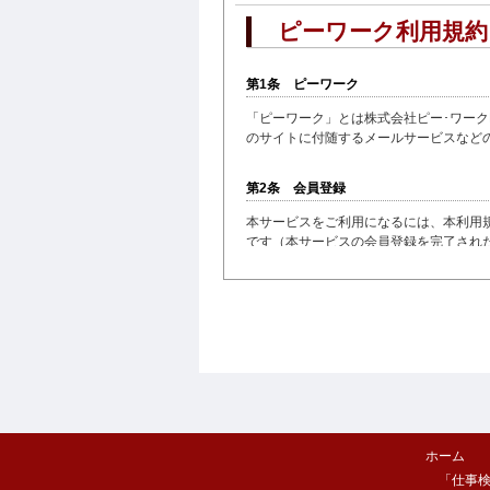
ピーワーク利用規約
第1条 ピーワーク
「ピーワーク」とは株式会社ピー･ワークPR
のサイトに付随するメールサービスなど
第2条 会員登録
本サービスをご利用になるには、本利用
です（本サービスの会員登録を完了され
約の内容すべてに同意されたものとみな
第3条 ID、パスワード、及びセキュリ
会員は、本サービスの利用に際し、会員が
ものとします。さらに会員がID及びパス
ることはできません。当社は、会員があら
なりすまし、ID及びパスワードの盗用そ
第4条 本サービス
ホーム
「仕事