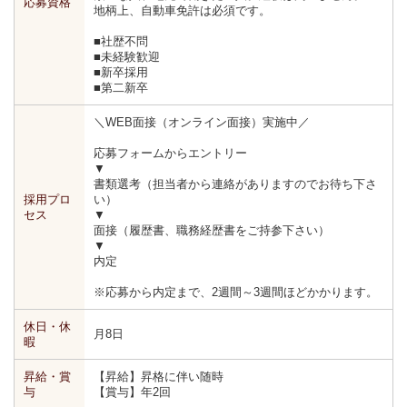
応募資格
地柄上、自動車免許は必須です。
■社歴不問
■未経験歓迎
■新卒採用
■第二新卒
＼WEB面接（オンライン面接）実施中／
応募フォームからエントリー
▼
書類選考（担当者から連絡がありますのでお待ち下さ
採用プロ
い）
セス
▼
面接（履歴書、職務経歴書をご持参下さい）
▼
内定
※応募から内定まで、2週間～3週間ほどかかります。
休日・休
月8日
暇
昇給・賞
【昇給】昇格に伴い随時
与
【賞与】年2回