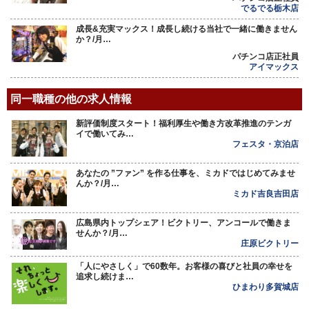
でるでる栃木店
成長&充実マックス！成長し続ける当社で一緒に働きません
か？/月…
パチンコ店正社員
アイマックス
同一職種の他の求人情報
新評価制度スタート！福利厚生や働き方改革推進のテンガ
イで働いてみ…
フェスタ・京泊店
あなたの ”ファン” を作る仕事を、ミカドではじめてみませ
んか？/月…
ミカド吉良吉田店
広島県内トップシェア！ビクトリー、アンコールで働きま
せんか？/月…
庄原ビクトリー
「人にやさしく」で60数年。お客様の喜びと社員の幸せを
追求し続けま…
ひまわり多賀城店