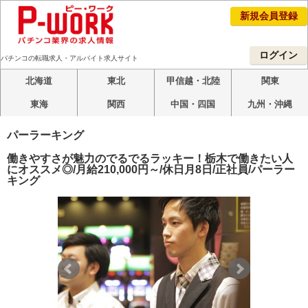
新規会員登録
ログイン
パチンコの転職求人・アルバイト求人サイト
北海道
東北
甲信越・北陸
関東
東海
関西
中国・四国
九州・沖縄
パーラーキング
働きやすさが魅力のでるでるラッキー！栃木で働きたい人
にオススメ◎/月給210,000円～/休日月8日/正社員/パーラー
キング