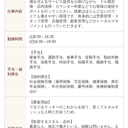
感を与えるサービス提供を心掛けながら、ドル箱交
換・店内清掃・カウンター作業などでお客様の遊技サ
仕事内容
ポートを行ってください。残業はほとんどないので、
とても働きやすい環境です。将来的には営業管理・ス
タッフ管理・店舗管理・顧客管理などのトータルマネ
ジメントも行っていただきます。
(1)8:00～16:30
勤務時間
(2)16:00～24:00
【手当】
家族手当、通勤手当、食事手当、皆勤手当、勤続年数
手当、深夜手当、特別手当、役職手当、職務手当、職
責手当
手当・福
利厚生
【福利厚生】
社会保険完備（雇用保険、労災保険、健康保険、厚生
年金保険）、年次有給休暇、慶弔休暇、各種研修制度
ほか
【募集理由】
でるでるラッキーのこれからを担う、若くてエネルギ
ッシュな人材と出会うため。
【歓迎するスキル・志向】
素直な人、地元で働きたい人。経験は問いません。土