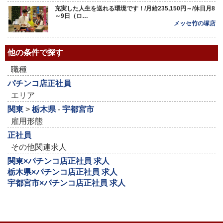
充実した人生を送れる環境です！/月給235,150円～/休日月8
～9日（ロ…
メッセ竹の塚店
他の条件で探す
職種
パチンコ店正社員
エリア
関東
>
栃木県
-
宇都宮市
雇用形態
正社員
その他関連求人
関東×パチンコ店正社員 求人
栃木県×パチンコ店正社員 求人
宇都宮市×パチンコ店正社員 求人