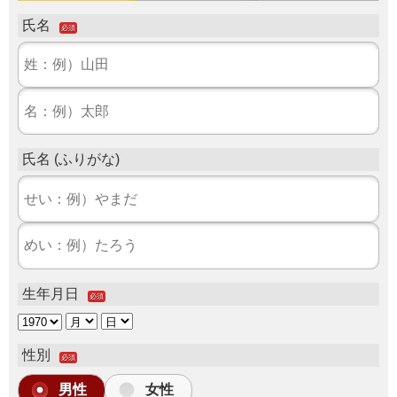
氏名
必須
氏名 (ふりがな)
生年月日
必須
性別
必須
男性
女性