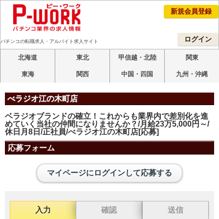
新規会員登録
ログイン
パチンコの転職求人・アルバイト求人サイト
北海道
東北
甲信越・北陸
関東
東海
関西
中国・四国
九州・沖縄
べラジオ江の木町店
ベラジオブランドの確立！これからも業界内で差別化を進
めていく当社の仲間になりませんか？/月給23万5,000円～/
休日月8日/正社員/べラジオ江の木町店[応募]
応募フォーム
マイページにログインして応募する
入力
確認
送信