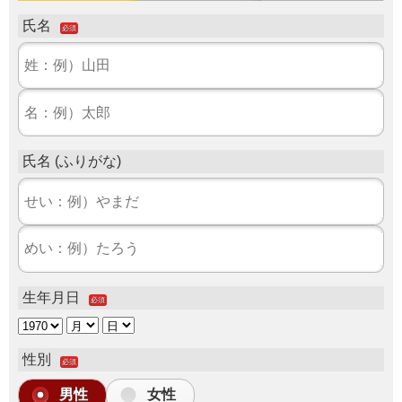
氏名
必須
氏名 (ふりがな)
生年月日
必須
性別
必須
男性
女性