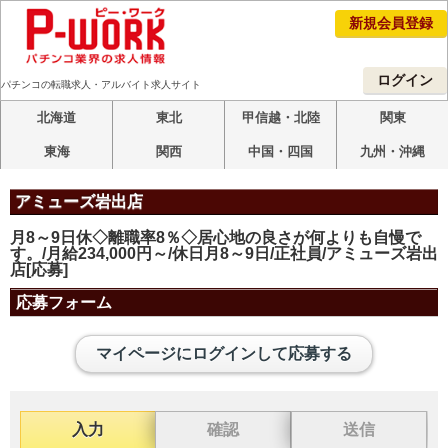
新規会員登録
ログイン
パチンコの転職求人・アルバイト求人サイト
北海道
東北
甲信越・北陸
関東
東海
関西
中国・四国
九州・沖縄
アミューズ岩出店
月8～9日休◇離職率8％◇居心地の良さが何よりも自慢で
す。/月給234,000円～/休日月8～9日/正社員/アミューズ岩出
店[応募]
応募フォーム
マイページにログインして応募する
入力
確認
送信