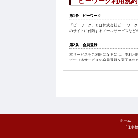
ピーワーク利用規約
第1条 ピーワーク
「ピーワーク」とは株式会社ピー･ワークPR
のサイトに付随するメールサービスなど
第2条 会員登録
本サービスをご利用になるには、本利用
です（本サービスの会員登録を完了され
約の内容すべてに同意されたものとみな
第3条 ID、パスワード、及びセキュリ
会員は、本サービスの利用に際し、会員が
ものとします。さらに会員がID及びパス
ることはできません。当社は、会員があら
なりすまし、ID及びパスワードの盗用そ
第4条 本サービス
ホーム
「仕事
本サービスは、求職活動の場を提
事が見つかることを保証するもの