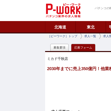
ピーワーク
パチンコの
北海道
東北
［ピーワーク］トップ
求人一覧
求人
募集要項
応募フォーム
ミカド千秋店
2030年までに売上350億円！他業