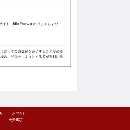
://www.p-work.jp）およびこ
示に従って会員登録を完了することが必要
た場合、登録をしようとする者が本利用規
ードの機密保持に関する責任は会員が負う
己のID及びパスワードを他人に使用させ
の一致を確認して取り扱いした場合には、
み
お問合せ
免責事項
ありません。当社は、本サービスにより仕
責任を負いません。