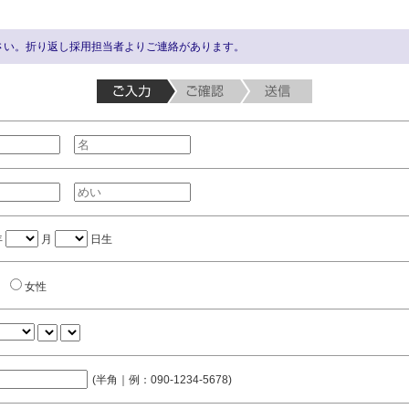
さい。折り返し採用担当者よりご連絡があります。
年
月
日生
女性
(半角｜例：090-1234-5678)