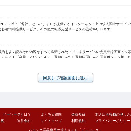
O（以下「弊社」といいます）が提供するインターネット上の求人関連サービスサイト（http
の各種情報提供サービス、その他の転職支援サービスの総称をいいます。
規約をよく読みその内容をすべて承諾された上で、本サービスの会員登録画面の指
た方を以下「会員」といいます）。登録にあたり登録画面にある同意ボタンを押し
します。
ティ
当社に登録したID及びパスワードを入力するものとします。会員のID及びパスワ
ワードを用いて行うすべての活動に関する責任も会員が負うものとします。会員は自
かじめ入力したID及びパスワードと個々の利用時に入力したID及びパスワードと
の他会員以外の者の利用につき一切責任を負いません。
ピーワークとは？
よくある質問
会員登録
求人広告掲載の申し込
検索」
運営会社
サイトマップ
利用規約
プライバシーポリシー
供することを目的とするものであり、面接の約束や仕事の提供を意味するものでは
ではなく、これらが見つからなかったことに起因または派生する損害に対して一切
パチンコ業界専門の求人サイト「ピーワーク」