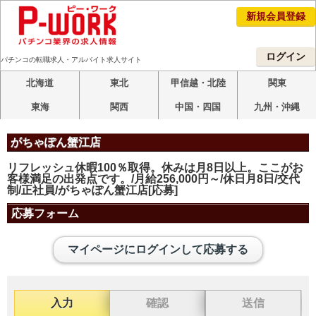
新規会員登録
ログイン
パチンコの転職求人・アルバイト求人サイト
北海道
東北
甲信越・北陸
関東
東海
関西
中国・四国
九州・沖縄
がちゃぽん蟹江店
リフレッシュ休暇100％取得。休みは月8日以上。ここがお
客様満足の出発点です。/月給256,000円～/休日月8日/交代
制/正社員/がちゃぽん蟹江店[応募]
応募フォーム
マイページにログインして応募する
入力
確認
送信