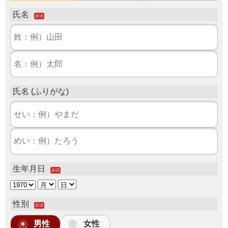
氏名
必須
氏名 (ふりがな)
生年月日
必須
性別
必須
男性
女性