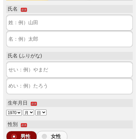
氏名
必須
氏名 (ふりがな)
生年月日
必須
性別
必須
男性
女性