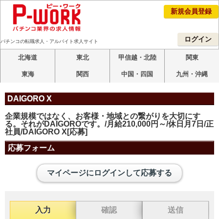
新規会員登録
ログイン
パチンコの転職求人・アルバイト求人サイト
北海道
東北
甲信越・北陸
関東
東海
関西
中国・四国
九州・沖縄
DAIGORO X
企業規模ではなく、お客様・地域との繋がりを大切にす
る。それがDAIGOROです。/月給210,000円～/休日月7日/正
社員/DAIGORO X[応募]
応募フォーム
マイページにログインして応募する
入力
確認
送信