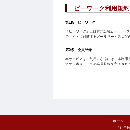
ピーワーク利用規約
第1条 ピーワーク
「ピーワーク」とは株式会社ピー･ワークPR
のサイトに付随するメールサービスなど
第2条 会員登録
本サービスをご利用になるには、本利用
です（本サービスの会員登録を完了され
約の内容すべてに同意されたものとみな
第3条 ID、パスワード、及びセキュリ
会員は、本サービスの利用に際し、会員が
ものとします。さらに会員がID及びパス
ることはできません。当社は、会員があら
なりすまし、ID及びパスワードの盗用そ
第4条 本サービス
ホーム
「仕事