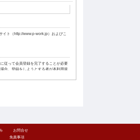
://www.p-work.jp）およびこ
示に従って会員登録を完了することが必要
た場合、登録をしようとする者が本利用規
ードの機密保持に関する責任は会員が負う
己のID及びパスワードを他人に使用させ
の一致を確認して取り扱いした場合には、
み
お問合せ
免責事項