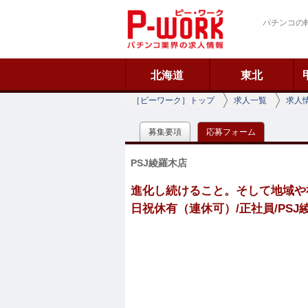
ピーワーク
パチンコの
北海道
東北
［ピーワーク］トップ
求人一覧
求人
募集要項
応募フォーム
PSJ綾羅木店
進化し続けること。そして地域や社会
日祝休有（連休可）/正社員/PSJ