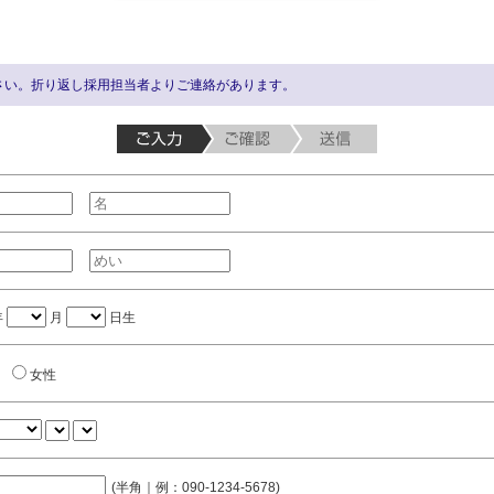
さい。折り返し採用担当者よりご連絡があります。
年
月
日生
女性
(半角｜例：090-1234-5678)