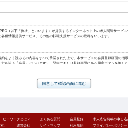
O（以下「弊社」といいます）が提供するインターネット上の求人関連サービスサイト（http
の各種情報提供サービス、その他の転職支援サービスの総称をいいます。
規約をよく読みその内容をすべて承諾された上で、本サービスの会員登録画面の指
た方を以下「会員」といいます）。登録にあたり登録画面にある同意ボタンを押し
します。
ティ
当社に登録したID及びパスワードを入力するものとします。会員のID及びパスワ
ワードを用いて行うすべての活動に関する責任も会員が負うものとします。会員は自
かじめ入力したID及びパスワードと個々の利用時に入力したID及びパスワードと
の他会員以外の者の利用につき一切責任を負いません。
ピーワークとは？
よくある質問
会員登録
求人広告掲載の申し込
検索」
運営会社
サイトマップ
利用規約
プライバシーポリシー