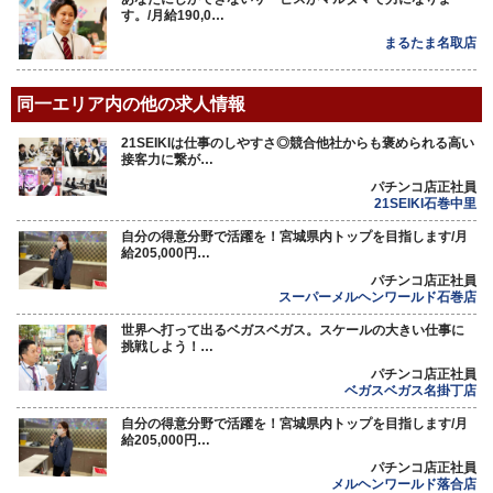
す。/月給190,0…
まるたま名取店
同一エリア内の他の求人情報
21SEIKIは仕事のしやすさ◎競合他社からも褒められる高い
接客力に繋が…
パチンコ店正社員
21SEIKI石巻中里
自分の得意分野で活躍を！宮城県内トップを目指します/月
給205,000円…
パチンコ店正社員
スーパーメルヘンワールド石巻店
世界へ打って出るベガスベガス。スケールの大きい仕事に
挑戦しよう！…
パチンコ店正社員
ベガスベガス名掛丁店
自分の得意分野で活躍を！宮城県内トップを目指します/月
給205,000円…
パチンコ店正社員
メルヘンワールド落合店