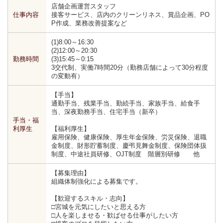
店舗企画運営スタッフ
仕事内容
接客サービス、店内のクリーンリネス、賞品企画、PO
P作成、業務改善提案など
(1)8:00～16:30
(2)12:00～20:30
勤務時間
(3)15:45～0:15
3交代制、実働7時間20分（勤務店舗によって30分程度
の変動有）
【手当】
通勤手当、残業手当、勤続手当、家族手当、給食手
当、深夜勤務手当、住宅手当（新卒）
手当・福
利厚生
【福利厚生】
雇用保険、健康保険、厚生年金保険、労災保険、退職
金制度、財形貯蓄制度、慶弔見舞金制度、保険団体扱
制度、中途社員研修、OJT制度 階層別研修 他
【募集理由】
組織体制強化による募集です。
【歓迎するスキル・志向】
□宮城を元気にしたいと思える方
□人を楽しませる・歓ばせる仕事がしたい方