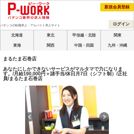
新規会員登録
ログイン
パチンコの転職求人・アルバイト求人サイト
北海道
東北
甲信越・北陸
関東
東海
関西
中国・四国
九州・沖縄
まるたま石巻店
あなたにしかできないサービスがマルタマで力になりま
す。/月給190,000円＋諸手当/休日月7日（シフト制）/正社
員/まるたま石巻店