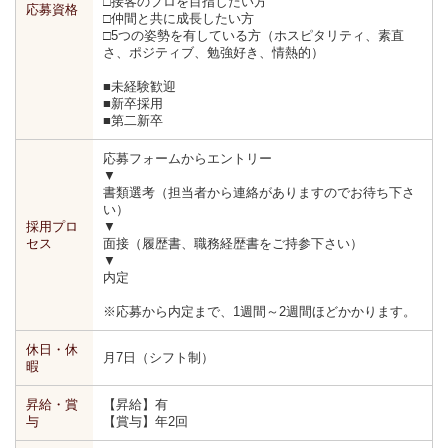
□接客のプロを目指したい方
応募資格
□仲間と共に成長したい方
□5つの姿勢を有している方（ホスピタリティ、素直
さ、ポジティブ、勉強好き、情熱的）
■未経験歓迎
■新卒採用
■第二新卒
応募フォームからエントリー
▼
書類選考（担当者から連絡がありますのでお待ち下さ
い）
採用プロ
▼
セス
面接（履歴書、職務経歴書をご持参下さい）
▼
内定
※応募から内定まで、1週間～2週間ほどかかります。
休日・休
月7日（シフト制）
暇
昇給・賞
【昇給】有
与
【賞与】年2回