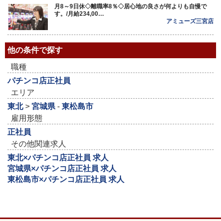
月8～9日休◇離職率8％◇居心地の良さが何よりも自慢で
す。/月給234,00…
アミューズ三宮店
他の条件で探す
職種
パチンコ店正社員
エリア
東北
>
宮城県
-
東松島市
雇用形態
正社員
その他関連求人
東北×パチンコ店正社員 求人
宮城県×パチンコ店正社員 求人
東松島市×パチンコ店正社員 求人