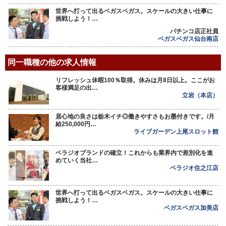
世界へ打って出るベガスベガス。スケールの大きい仕事に
挑戦しよう！…
パチンコ店正社員
ベガスベガス仙台南店
同一職種の他の求人情報
リフレッシュ休暇100％取得。休みは月8日以上。ここがお
客様満足の出…
立岩（本店）
居心地の良さは栃木イチ◎働きやすさもお墨付きです。/月
給250,000円…
ライブガーデン上尾スロット館
ベラジオブランドの確立！これからも業界内で差別化を進
めていく当社…
ベラジオ住之江店
世界へ打って出るベガスベガス。スケールの大きい仕事に
挑戦しよう！…
ベガスベガス加美店