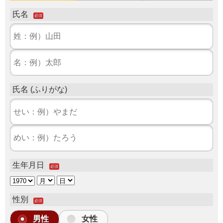
氏名
必須
氏名 (ふりがな)
生年月日
必須
性別
必須
男性
女性