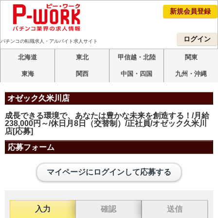
新規会員登録
ログイン
パチンコの転職求人・アルバイト求人サイト
北海道
東北
甲信越・北陸
関東
東海
関西
中国・四国
九州・沖縄
オゼック久米川店
成長できる環境で、あなたは豊かな未来を創造する！/月給
238,000円～/休日月8日（交替制）/正社員/オゼック久米川
店[応募]
応募フォーム
マイページにログインして応募する
入力
確認
送信