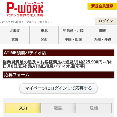
新規会員登録
ログイン
パチンコの転職求人・アルバイト求人サイト
北海道
東北
甲信越・北陸
関東
東海
関西
中国・四国
九州・沖縄
ATIME須磨パティオ店
従業員満足の追及＝お客様満足の追及/月給225,900円～/休
日月8日/正社員/ATIME須磨パティオ店[応募]
応募フォーム
マイページにログインして応募する
入力
確認
送信