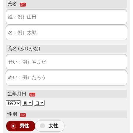
氏名
必須
氏名 (ふりがな)
生年月日
必須
性別
必須
男性
女性