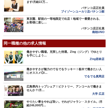
ます/月給22万…
パチンコ店正社員
ブイゾーンユーカリ店パチンコ館
東京圏、駅前の一等地限定で出店！地域で一番愛される、
お客様に楽し…
パチンコ店正社員
南柏UNO
同一職種の他の求人情報
働きやすい職場。充実した待遇。Z!ng（ジング）でゆとり
を手にしよう…
Z!ng若林店
働きやすさが魅力のでるでるラッキー！栃木で働きたい人
にオススメ◎/…
でるでる真岡店
広島県内トップシェア！ビクトリー、アンコールで働きま
せんか？/月…
大学 広店
やりたい事をやれば良い。それがジャラン・スタイル。/月
給246,000円…