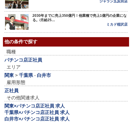
ジャラン五反田店
2030年までに売上350億円！他業種で売上1億円の企業にな
る。/月給25…
ミカド稲沢店
他の条件で探す
職種
パチンコ店正社員
エリア
関東
>
千葉県
-
白井市
雇用形態
正社員
その他関連求人
関東×パチンコ店正社員 求人
千葉県×パチンコ店正社員 求人
白井市×パチンコ店正社員 求人