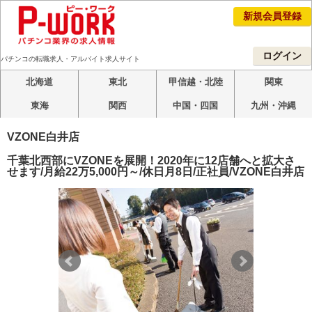
新規会員登録
ログイン
パチンコの転職求人・アルバイト求人サイト
北海道
東北
甲信越・北陸
関東
東海
関西
中国・四国
九州・沖縄
VZONE白井店
千葉北西部にVZONEを展開！2020年に12店舗へと拡大さ
せます/月給22万5,000円～/休日月8日/正社員/VZONE白井店