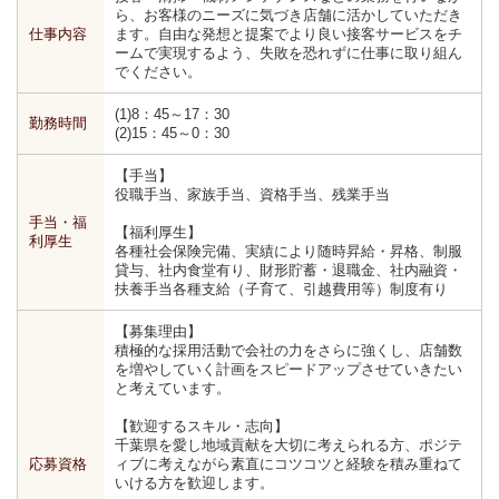
ら、お客様のニーズに気づき店舗に活かしていただき
仕事内容
ます。自由な発想と提案でより良い接客サービスをチ
ームで実現するよう、失敗を恐れずに仕事に取り組ん
でください。
(1)8：45～17：30
勤務時間
(2)15：45～0：30
【手当】
役職手当、家族手当、資格手当、残業手当
手当・福
【福利厚生】
利厚生
各種社会保険完備、実績により随時昇給・昇格、制服
貸与、社内食堂有り、財形貯蓄・退職金、社内融資・
扶養手当各種支給（子育て、引越費用等）制度有り
【募集理由】
積極的な採用活動で会社の力をさらに強くし、店舗数
を増やしていく計画をスピードアップさせていきたい
と考えています。
【歓迎するスキル・志向】
千葉県を愛し地域貢献を大切に考えられる方、ポジテ
応募資格
ィブに考えながら素直にコツコツと経験を積み重ねて
いける方を歓迎します。