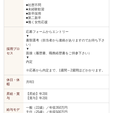
■社歴不問
■未経験歓迎
■新卒採用
■第二新卒
■働く女性応援
応募フォームからエントリー
▼
書類選考（担当者から連絡がありますのでお待ち下さ
い）
採用プロ
▼
セス
面接（履歴書、職務経歴書をご持参下さい）
▼
内定
※応募から内定まで、1週間～2週間ほどかかります。
休日・休
月8日
暇
昇給・賞
【昇給】年2回
与
【賞与】年2回
一般（22歳）／年収350万円
給与モデ
主任（25歳）／年収500万円