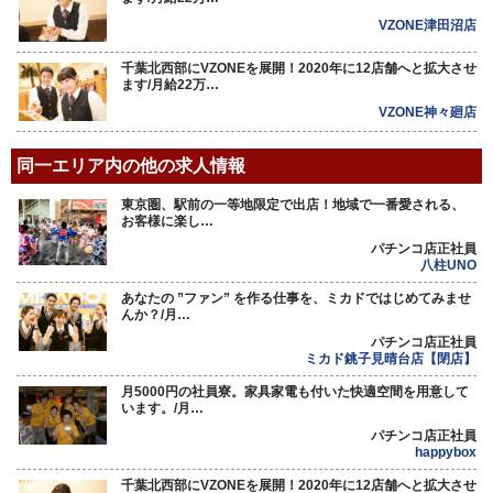
VZONE津田沼店
千葉北西部にVZONEを展開！2020年に12店舗へと拡大させ
ます/月給22万…
VZONE神々廻店
同一エリア内の他の求人情報
東京圏、駅前の一等地限定で出店！地域で一番愛される、
お客様に楽し…
パチンコ店正社員
八柱UNO
あなたの ”ファン” を作る仕事を、ミカドではじめてみませ
んか？/月…
パチンコ店正社員
ミカド銚子見晴台店【閉店】
月5000円の社員寮。家具家電も付いた快適空間を用意して
います。/月…
パチンコ店正社員
happybox
千葉北西部にVZONEを展開！2020年に12店舗へと拡大させ