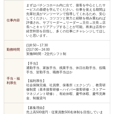
まずはパチンコホール内に出て、接客を中心としたサ
ービスの基礎を学んでください。仕事を覚える期間は
先輩社員がマンツーマンで指導してくれるため、安心
してください。コツコツと努力と経験を積み重ねれば
仕事内容
評価され、サブリーダー→リーダー→主任→次長→店
長へとキャリアアップすることが可能。将来は店長や
経営幹部を目指し、多くの仕事にチャレンジしてほし
いと思います。
(1)8:50～17:30
勤務時間
(2)17:00～24:00
実働8時間・2交代シフト制
【手当】
通勤手当、家族手当、残業手当、休日出勤手当、役職
手当、皆勤手当、職務手当ほか
手当・福
【福利厚生】
利厚生
社会保険完備、社員寮、保養所（エクシブ）、教育研
修制度（基本接客研修～ハイパー接客研修・ストアー
マネジメント研修）、有給休暇、慶弔休暇、慶弔見舞
金、制服貸与
【募集理由】
売上高500億円・従業員数500名体制を目指していま