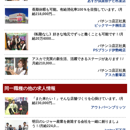
あすか倶楽部ナビ邑楽店
長期休暇も可能。有給消化率100％を目指しています。/月
給218,000円…
パチンコ店正社員
ビックマーチ桐生店
《転勤なし》好きな地元でずっと働くことも可能です！/月
給20万4000…
パチンコ店正社員
PSブランド伊勢崎店
アスカで充実の新生活、活躍できるステージがあります！/
月給210,000…
パチンコ店正社員
アスカ薮塚店
同一職種の他の求人情報
「また来たい！」そんな店舗づくりを心掛けています。/月
給230,000円…
アウトバーンブリッツ
明日のレジャー産業を創造する会社を一緒に創りましょ
う！/月給224,0…