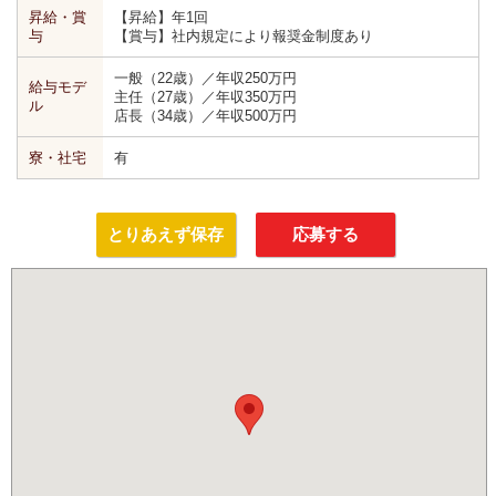
昇給・賞
【昇給】年1回
与
【賞与】社内規定により報奨金制度あり
一般（22歳）／年収250万円
給与モデ
主任（27歳）／年収350万円
ル
店長（34歳）／年収500万円
寮・社宅
有
とりあえず保存
応募する