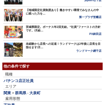
jupiter石下店
【地域限定社員制度あり】働きやすい環境でみなさんの中
に眠った力を…
第一プラザ笠幡店
茨城県限定。ボーナス年2回支給。“社員”ファーストの方針
です。/月給…
PX鉾田店
未経験から店長への近道！ランドマークは2年後に店長を目
指せます/月…
ランドマーク網干店
他の条件で探す
職種
パチンコ店正社員
エリア
関東
>
群馬県
-
大泉町
雇用形態