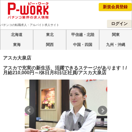
新規会員登録
ログイン
パチンコの転職求人・アルバイト求人サイト
北海道
東北
甲信越・北陸
関東
東海
関西
中国・四国
九州・沖縄
アスカ大泉店
アスカで充実の新生活、活躍できるステージがあります！/
月給210,000円～/休日月8日/正社員/アスカ大泉店