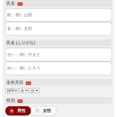
氏名
必須
氏名 (ふりがな)
生年月日
必須
性別
必須
男性
女性