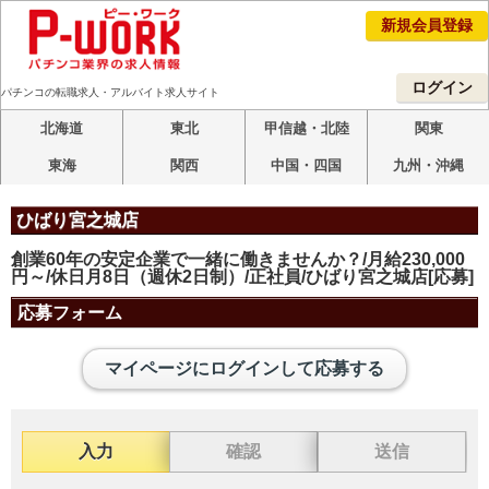
新規会員登録
ログイン
パチンコの転職求人・アルバイト求人サイト
北海道
東北
甲信越・北陸
関東
東海
関西
中国・四国
九州・沖縄
ひばり宮之城店
創業60年の安定企業で一緒に働きませんか？/月給230,000
円～/休日月8日（週休2日制）/正社員/ひばり宮之城店[応募]
応募フォーム
マイページにログインして応募する
入力
確認
送信