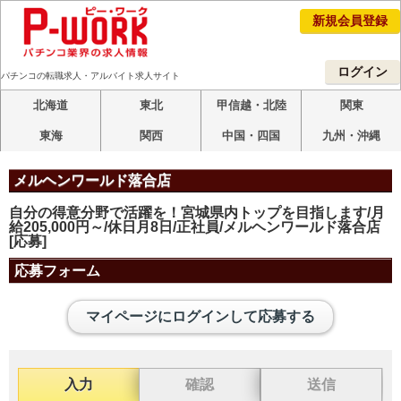
新規会員登録
ログイン
パチンコの転職求人・アルバイト求人サイト
北海道
東北
甲信越・北陸
関東
東海
関西
中国・四国
九州・沖縄
メルヘンワールド落合店
自分の得意分野で活躍を！宮城県内トップを目指します/月
給205,000円～/休日月8日/正社員/メルヘンワールド落合店
[応募]
応募フォーム
マイページにログインして応募する
入力
確認
送信