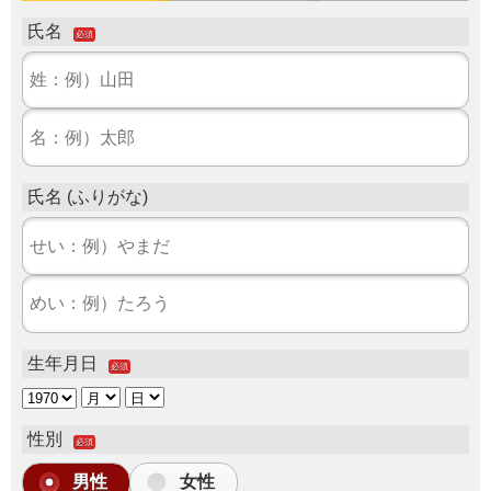
氏名
必須
氏名 (ふりがな)
生年月日
必須
性別
必須
男性
女性