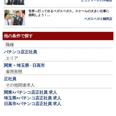
ビックマーチ八斗島店
世界へ打って出るベガスベガス。スケールの大きい仕事に
挑戦しよう！…
ベガスベガス鶴岡店
他の条件で探す
職種
パチンコ店正社員
エリア
関東
>
埼玉県
-
日高市
雇用形態
正社員
その他関連求人
関東×パチンコ店正社員 求人
埼玉県×パチンコ店正社員 求人
日高市×パチンコ店正社員 求人