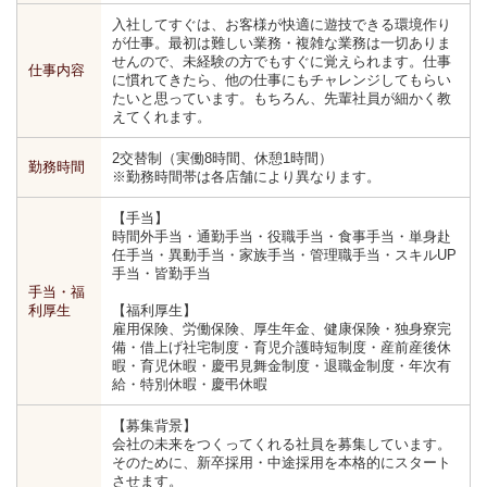
入社してすぐは、お客様が快適に遊技できる環境作り
が仕事。最初は難しい業務・複雑な業務は一切ありま
せんので、未経験の方でもすぐに覚えられます。仕事
仕事内容
に慣れてきたら、他の仕事にもチャレンジしてもらい
たいと思っています。もちろん、先輩社員が細かく教
えてくれます。
2交替制（実働8時間、休憩1時間）
勤務時間
※勤務時間帯は各店舗により異なります。
【手当】
時間外手当・通勤手当・役職手当・食事手当・単身赴
任手当・異動手当・家族手当・管理職手当・スキルUP
手当・皆勤手当
手当・福
利厚生
【福利厚生】
雇用保険、労働保険、厚生年金、健康保険・独身寮完
備・借上げ社宅制度・育児介護時短制度・産前産後休
暇・育児休暇・慶弔見舞金制度・退職金制度・年次有
給・特別休暇・慶弔休暇
【募集背景】
会社の未来をつくってくれる社員を募集しています。
そのために、新卒採用・中途採用を本格的にスタート
させます。