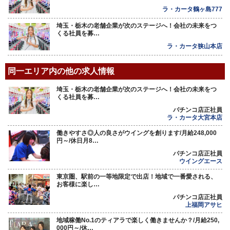
ラ・カータ鶴ヶ島777
埼玉・栃木の老舗企業が次のステージへ！会社の未来をつ
くる社員を募…
ラ・カータ狭山本店
同一エリア内の他の求人情報
埼玉・栃木の老舗企業が次のステージへ！会社の未来をつ
くる社員を募…
パチンコ店正社員
ラ・カータ大宮本店
働きやすさ◎人の良さがウイングを創ります/月給248,000
円～/休日月8…
パチンコ店正社員
ウイングエース
東京圏、駅前の一等地限定で出店！地域で一番愛される、
お客様に楽し…
パチンコ店正社員
上福岡アサヒ
地域稼働No.1のティアラで楽しく働きませんか？/月給250,
000円～/休…