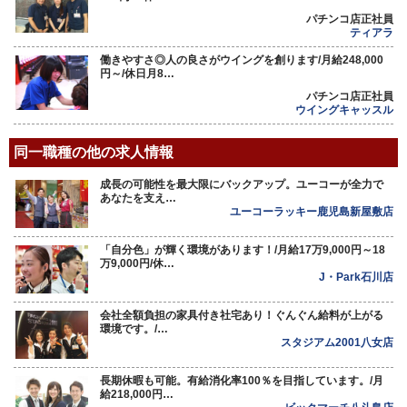
パチンコ店正社員
ティアラ
働きやすさ◎人の良さがウイングを創ります/月給248,000
円～/休日月8…
パチンコ店正社員
ウイングキャッスル
同一職種の他の求人情報
成長の可能性を最大限にバックアップ。ユーコーが全力で
あなたを支え…
ユーコーラッキー鹿児島新屋敷店
「自分色」が輝く環境があります！/月給17万9,000円～18
万9,000円/休…
J・Park石川店
会社全額負担の家具付き社宅あり！ぐんぐん給料が上がる
環境です。/…
スタジアム2001八女店
長期休暇も可能。有給消化率100％を目指しています。/月
給218,000円…