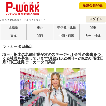
新規会員登録
ログイン
パチンコの転職求人・アルバイト求人サイト
北海道
東北
甲信越・北陸
関東
東海
関西
中国・四国
九州・沖縄
ラ・カータ日高店
埼玉・栃木の老舗企業が次のステージへ！会社の未来をつ
くる社員を募集しています/月給216,250円～246,250円/休日
月7日/正社員/ラ・カータ日高店