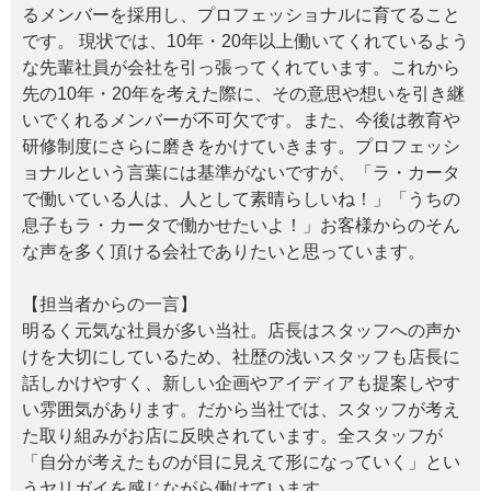
るメンバーを採用し、プロフェッショナルに育てること
です。 現状では、10年・20年以上働いてくれているよう
な先輩社員が会社を引っ張ってくれています。これから
先の10年・20年を考えた際に、その意思や想いを引き継
いでくれるメンバーが不可欠です。また、今後は教育や
研修制度にさらに磨きをかけていきます。プロフェッシ
ョナルという言葉には基準がないですが、「ラ・カータ
で働いている人は、人として素晴らしいね！」「うちの
息子もラ・カータで働かせたいよ！」お客様からのそん
な声を多く頂ける会社でありたいと思っています。
【担当者からの一言】
明るく元気な社員が多い当社。店長はスタッフへの声か
けを大切にしているため、社歴の浅いスタッフも店長に
話しかけやすく、新しい企画やアイディアも提案しやす
い雰囲気があります。だから当社では、スタッフが考え
た取り組みがお店に反映されています。全スタッフが
「自分が考えたものが目に見えて形になっていく」とい
うヤリガイを感じながら働けています。