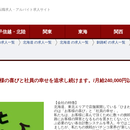
転職求人・アルバイト求人サイト
甲信越・北陸
関東
東海
関西
の求人一覧
北海道 の求人一覧
北海道 の求人一覧
釧路町 の求人一覧
の喜びと社員の幸せを追求し続けます。/月給240,000円以上
【会社の特徴】
北海道、東北エリアで店舗展開している「ひま
のは「お客様の喜び」と「社員の幸せ」。
私たちは、お客様に喜んで頂くために数々の挑
路にお客様の障害となるものを置きたくないと
ぶ必要のない各台計数システムを導入。今では
ましたが、私たちの挑戦がパチンコ業界の“新し