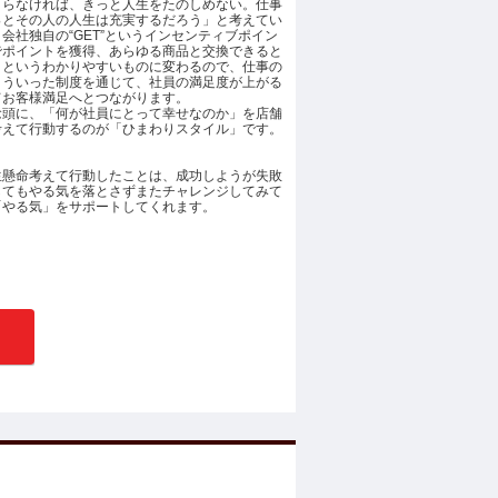
まらなければ、きっと人生をたのしめない。仕事
っとその人の人生は充実するだろう」と考えてい
社独自の“GET”というインセンティブポイン
でポイントを獲得、あらゆる商品と交換できると
トというわかりやすいものに変わるので、仕事の
こういった制度を通じて、社員の満足度が上がる
てお客様満足へとつながります。
念頭に、「何が社員にとって幸せなのか」を店舗
考えて行動するのが「ひまわりスタイル」です。
生懸命考えて行動したことは、成功しようが失敗
してもやる気を落とさずまたチャレンジしてみて
「やる気」をサポートしてくれます。