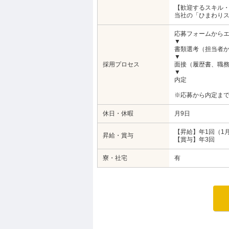
【歓迎するスキル
当社の「ひまわり
応募フォームから
▼
書類選考（担当者
▼
採用プロセス
面接（履歴書、職
▼
内定
※応募から内定まで
休日・休暇
月9日
【昇給】年1回（1
昇給・賞与
【賞与】年3回
寮・社宅
有