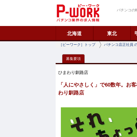
ピーワーク
パチンコの
北海道
東北
［ピーワーク］トップ
パチンコ店正社員 
募集要項
ひまわり釧路店
「人にやさしく」で60数年。お客様
わり釧路店