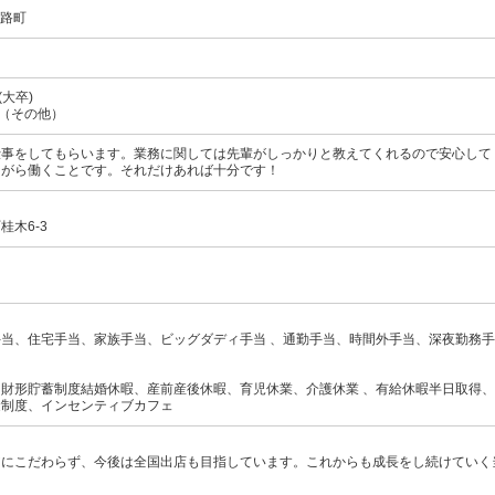
釧路町
(大卒)
上（その他）
仕事をしてもらいます。業務に関しては先輩がしっかりと教えてくれるので安心して
ながら働くことです。それだけあれば十分です！
桂木6-3
0
当、住宅手当、家族手当、ビッグダディ手当 、通勤手当、時間外手当、深夜勤務
財形貯蓄制度結婚休暇、産前産後休暇、育児休業、介護休業 、有給休暇半日取得
金制度、インセンティブカフェ
アにこだわらず、今後は全国出店も目指しています。これからも成長をし続けていく