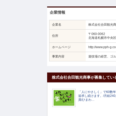
企業情報
企業名
株式会社合田観光
〒060-0062
住所
北海道札幌市中央区 
ホームページ
http://www.pph-g.c
事業内容
遊技場の経営、ゴ
株式会社合田観光商事が募集してい
「人にやさしく」で60数
追求し続けます。/月給240,
員/ひまわ…