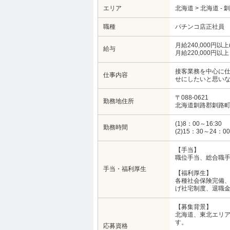
エリア
北海道 > 北海道 - 
職種
パチンコ店正社員
月給240,000円以上
給与
月給220,000円以
接客業務を中心に
仕事内容
せにしたいと思い
〒088-0621
勤務地住所
北海道釧路郡釧路町
(1)8：00～16:3
勤務時間
(2)15：30～24：00
【手当】
職位手当、総合職手
手当・福利厚生
【福利厚生】
各種社会保険完備、
げ社宅制度、退職
【募集背景】
北海道、東北エリ
す。
応募資格