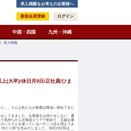
求人掲載をお考えの企業様へ
新規会員登録
ログイン
中国・四国
九州・沖縄
求人情報
(大卒)/休日月9日/正社員/ひま
わり」。そんな私たちが創業以降追い求めてきた
戦をしてきました。お客様をお待たせしない、通
いう気持ちから北海道エリアで初めて、玉箱を運
このシステムを使っているパチンコ店も増えてき
い当たり前”を生みだしました。当社の社長は