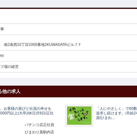
商事
南2条西10丁目1000番地2KUWAGATAビル７Ｆ
om/
ルフ場の経営
る他の求人
年。お客様の喜びと社員の幸せを
「人にやさしく」で60
000円以上(大卒)/休日月9日/正社
追求し続けます。/月給240
員/ひまわ…
パチンコ店正社員
ひまわり真駒内店