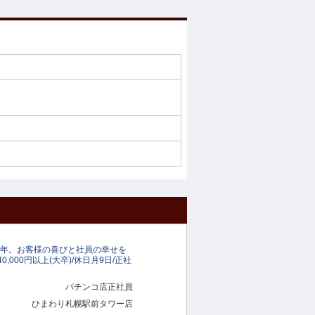
数年。お客様の喜びと社員の幸せを
,000円以上(大卒)/休日月9日/正社
パチンコ店正社員
ひまわり札幌駅前タワー店