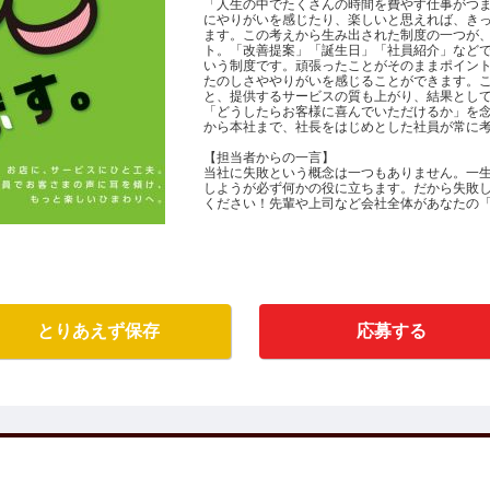
「人生の中でたくさんの時間を費やす仕事がつ
にやりがいを感じたり、楽しいと思えれば、き
ます。この考えから生み出された制度の一つが、会
ト。「改善提案」「誕生日」「社員紹介」など
いう制度です。頑張ったことがそのままポイン
たのしさややりがいを感じることができます。
と、提供するサービスの質も上がり、結果とし
「どうしたらお客様に喜んでいただけるか」を
から本社まで、社長をはじめとした社員が常に
【担当者からの一言】
当社に失敗という概念は一つもありません。一
しようが必ず何かの役に立ちます。だから失敗
ください！先輩や上司など会社全体があなたの
とりあえず保存
応募する