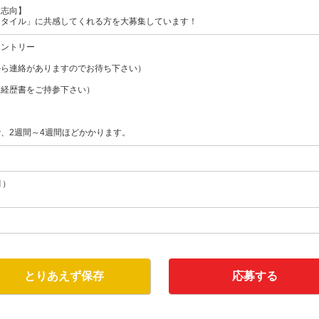
・志向】
スタイル」に共感してくれる方を大募集しています！
エントリー
から連絡がありますのでお待ち下さい）
務経歴書をご持参下さい）
、2週間～4週間ほどかかります。
月）
とりあえず保存
応募する