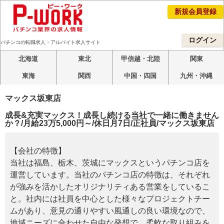
新規会員登録
ログイン
パチンコの転職求人・アルバイト求人サイト
北海道
東北
甲信越・北陸
関東
東海
関西
中国・四国
九州・沖縄
マックス坂東店
成長&充実マックス！成長し続ける当社で一緒に働きません
か？/月給23万5,000円～/休日月7日/正社員/マックス坂東店
【会社の特徴】
当社は福島、栃木、茨城にマックスというパチンコ店を
運営しています。当社のパチンコ店の特徴は、それぞれ
が強みを活かしたオリジナリティある営業をしているこ
と。社内には社員を中心とした様々なプロジェクトチー
ムがあり、意見の通りやすい風通しの良い環境なので、
地域ニーズに合わせた自由な発想で、柔軟な取り組みを