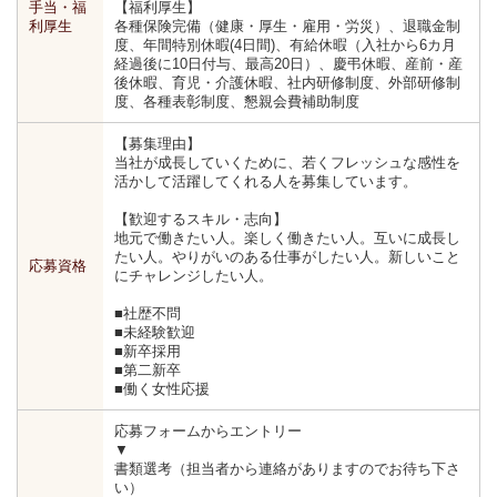
手当・福
【福利厚生】
利厚生
各種保険完備（健康・厚生・雇用・労災）、退職金制
度、年間特別休暇(4日間)、有給休暇（入社から6カ月
経過後に10日付与、最高20日）、慶弔休暇、産前・産
後休暇、育児・介護休暇、社内研修制度、外部研修制
度、各種表彰制度、懇親会費補助制度
【募集理由】
当社が成長していくために、若くフレッシュな感性を
活かして活躍してくれる人を募集しています。
【歓迎するスキル・志向】
地元で働きたい人。楽しく働きたい人。互いに成長し
たい人。やりがいのある仕事がしたい人。新しいこと
応募資格
にチャレンジしたい人。
■社歴不問
■未経験歓迎
■新卒採用
■第二新卒
■働く女性応援
応募フォームからエントリー
▼
書類選考（担当者から連絡がありますのでお待ち下さ
い）