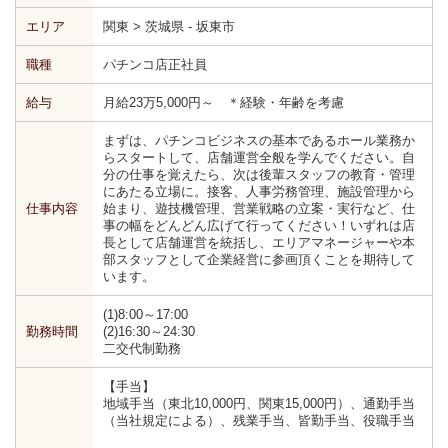
エリア
関東 > 茨城県 - 坂東市
職種
パチンコ店正社員
給与
月給23万5,000円～ ＊経験・年齢を考慮
まずは、パチンコビジネスの基本であるホール業務か
らスタートして、店舗運営全般を学んでください。自
分の仕事を覚えたら、次は後輩スタッフの教育・管理
にあたる立場に。接客、人事労務管理、施設管理から
仕事内容
始まり、遊技機管理、営業戦略の立案・実行など、仕
事の幅をどんどん広げて行ってください！いずれは店
長として店舗運営を統括し、エリアマネージャーや本
部スタッフとして企業経営に参画頂くことを期待して
います。
(1)8:00～17:00
勤務時間
(2)16:30～24:30
二交代制勤務
【手当】
地域手当（東北10,000円、関東15,000円）、通勤手当
（当社規定による）、残業手当、皆勤手当、役職手当