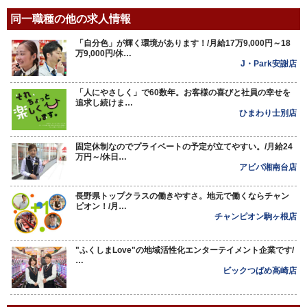
同一職種の他の求人情報
「自分色」が輝く環境があります！/月給17万9,000円～18
万9,000円/休…
J・Park安謝店
「人にやさしく」で60数年。お客様の喜びと社員の幸せを
追求し続けま…
ひまわり士別店
固定休制なのでプライベートの予定が立てやすい。/月給24
万円～/休日…
アビバ湘南台店
長野県トップクラスの働きやすさ。地元で働くならチャン
ピオン！/月…
チャンピオン駒ヶ根店
"ふくしまLove"の地域活性化エンターテイメント企業です/
…
ビックつばめ高崎店