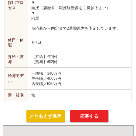
採用プロ
▼
セス
面接（履歴書、職務経歴書をご持参下さい）
▼
内定
※応募から内定まで2週間以内を予定しています。
休日・休
月7日
暇
昇給・賞
【昇給】年1回
与
【賞与】年2回
一般職／340万円
給与モデ
主任職／400万円
ル
店長職／630万円
寮・社宅
無
とりあえず保存
応募する