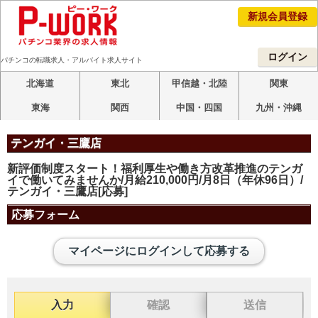
新規会員登録
ログイン
パチンコの転職求人・アルバイト求人サイト
北海道
東北
甲信越・北陸
関東
東海
関西
中国・四国
九州・沖縄
テンガイ・三鷹店
新評価制度スタート！福利厚生や働き方改革推進のテンガ
イで働いてみませんか/月給210,000円/月8日（年休96日）/
テンガイ・三鷹店[応募]
応募フォーム
マイページにログインして応募する
入力
確認
送信