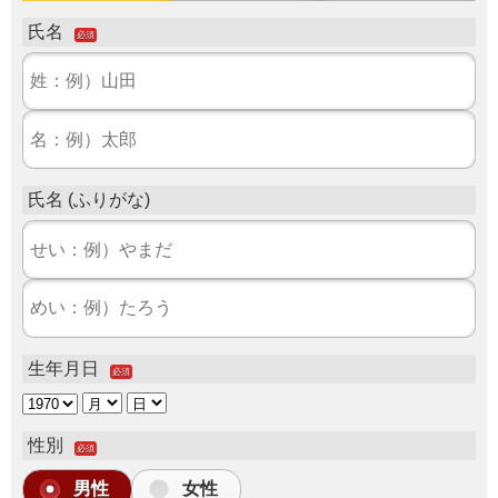
氏名
必須
氏名 (ふりがな)
生年月日
必須
性別
必須
男性
女性