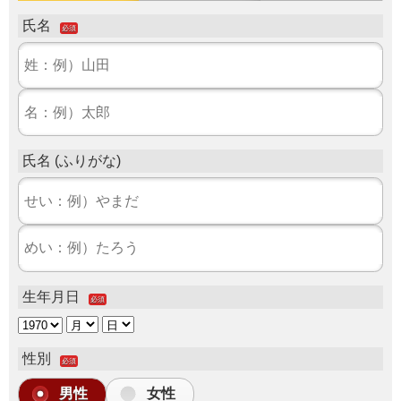
氏名
必須
氏名 (ふりがな)
生年月日
必須
性別
必須
男性
女性