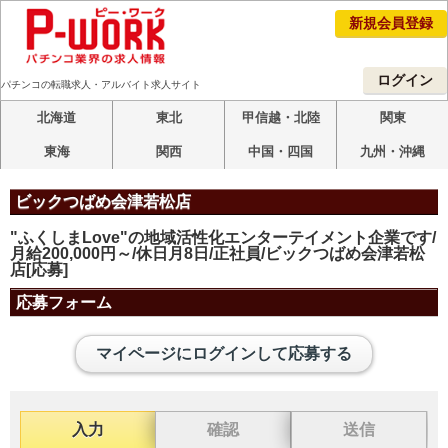
新規会員登録
ログイン
パチンコの転職求人・アルバイト求人サイト
北海道
東北
甲信越・北陸
関東
東海
関西
中国・四国
九州・沖縄
ビックつばめ会津若松店
"ふくしまLove"の地域活性化エンターテイメント企業です/
月給200,000円～/休日月8日/正社員/ビックつばめ会津若松
店[応募]
応募フォーム
マイページにログインして応募する
入力
確認
送信