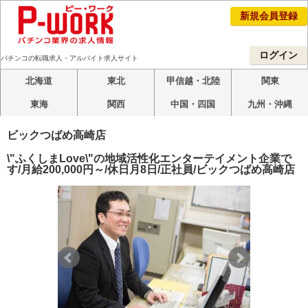
新規会員登録
ログイン
パチンコの転職求人・アルバイト求人サイト
北海道
東北
甲信越・北陸
関東
東海
関西
中国・四国
九州・沖縄
ビックつばめ高崎店
\"ふくしまLove\"の地域活性化エンターテイメント企業で
す/月給200,000円～/休日月8日/正社員/ビックつばめ高崎店