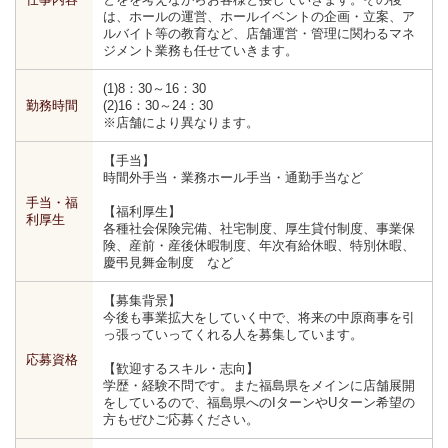
は、ホールの運営、ホールイベントの企画・立案、ア
ルバイト等の教育など、店舗運営・管理に関わるマネ
ジメント業務も任せていきます。
(1)8：30～16：30
勤務時間
(2)16：30～24：30
※店舗により異なります。
【手当】
時間外手当・業務ホール手当・通勤手当など
手当・福
【福利厚生】
利厚生
各種社会保険完備、社宅制度、厚生貸付制度、事業保
険、産前・産後休暇制度、年次有給休暇、特別休暇、
慶弔見舞金制度 など
【募集背景】
今後も事業拡大をしていく中で、将来の中原商事を引
っ張っていってくれる人を募集しています。
応募資格
【歓迎するスキル・志向】
学歴・経験不問です。また福島県をメインに店舗展開
をしているので、福島県へのIターンやUターン希望の
方もぜひご応募ください。