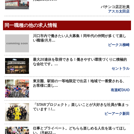
パチンコ店正社員
アスカ太田店
同一職種の他の求人情報
川口市内で働きたい人大募集！同年代の仲間が多くて楽し
い職場/月月…
comming soon
ピークス柳崎
最大20連休を取得できる！働きやすい環境づくりに積極的
な会社です。…
セントラル
東京圏、駅前の一等地限定で出店！地域で一番愛される、
お客様に楽し…
有楽町DUO
「STARプロジェクト」楽しいことが大好きな社員が集まっ
ています！/…
ピーアーク新田
仕事とプライベート。どちらも楽しめる人生を送ってほし
い。/月給22…