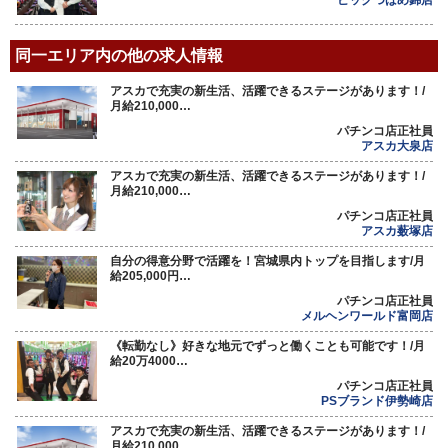
ビックつばめ錦店
同一エリア内の他の求人情報
アスカで充実の新生活、活躍できるステージがあります！/
月給210,000…
パチンコ店正社員
アスカ大泉店
アスカで充実の新生活、活躍できるステージがあります！/
月給210,000…
パチンコ店正社員
アスカ薮塚店
自分の得意分野で活躍を！宮城県内トップを目指します/月
給205,000円…
パチンコ店正社員
メルヘンワールド富岡店
《転勤なし》好きな地元でずっと働くことも可能です！/月
給20万4000…
パチンコ店正社員
PSブランド伊勢崎店
アスカで充実の新生活、活躍できるステージがあります！/
月給210,000…