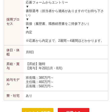
応募フォームからエントリー
▼
書類選考（担当者から連絡がありますのでお待ち下さ
い）
採用プロ
▼
セス
面接（履歴書、職務経歴書をご持参下さい）
▼
内定
※応募から内定まで、2週間～4週間ほどかかります。
休日・休
月8日
暇
昇給・賞
【昇給】随時
与
【賞与】年2回(1月・8月)
班長職：380万円～
給与モデ
主任職：460万円～
ル
店長職：560万円～
寮・社宅
あり