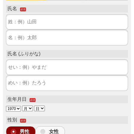
氏名
必須
氏名 (ふりがな)
生年月日
必須
性別
必須
男性
女性