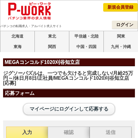
新規会員登録
ログイン
パチンコの転職求人・アルバイト求人サイト
北海道
東北
甲信越・北陸
関東
東海
関西
中国・四国
九州・沖縄
MEGAコンコルド1020刈谷知立店
ジグソーパズルは、一つでも欠けると完成しない/月給25万
円～/休日月8日/正社員/MEGAコンコルド1020刈谷知立店
[応募]
応募フォーム
マイページにログインして応募する
入力
確認
送信