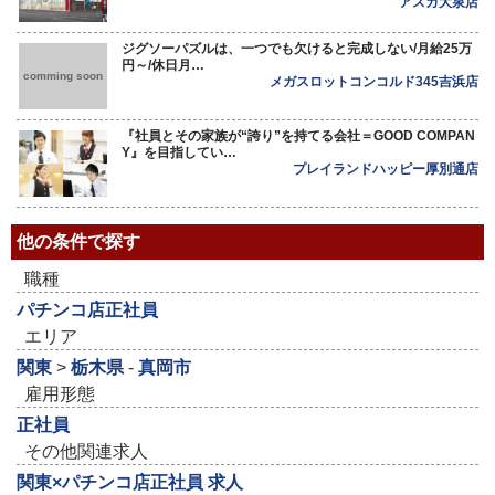
アスカ大泉店
ジグソーパズルは、一つでも欠けると完成しない/月給25万
円～/休日月…
comming soon
メガスロットコンコルド345吉浜店
『社員とその家族が“誇り”を持てる会社＝GOOD COMPAN
Y』を目指してい…
プレイランドハッピー厚別通店
他の条件で探す
職種
パチンコ店正社員
エリア
関東
>
栃木県
-
真岡市
雇用形態
正社員
その他関連求人
関東×パチンコ店正社員 求人