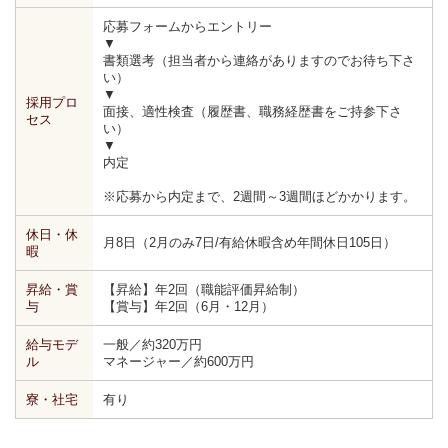
応募フォームからエントリー
▼
書類選考（担当者から連絡がありますのでお待ち下さ
い）
▼
採用プロ
面接、適性検査（履歴書、職務経歴書をご持参下さ
セス
い）
▼
内定
※応募から内定まで、2週間～3週間ほどかかります。
休日・休
月8日（2月のみ7日/有給休暇含め年間休日105日）
暇
昇給・賞
【昇給】年2回（職能評価昇給制）
与
【賞与】年2回（6月・12月）
給与モデ
一般／約320万円
ル
マネージャー／約600万円
寮・社宅
有り