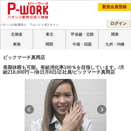
新規会員登録
ログイン
パチンコの転職求人・アルバイト求人サイト
北海道
東北
甲信越・北陸
関東
東海
関西
中国・四国
九州・沖縄
ビックマーチ真岡店
長期休暇も可能。有給消化率100％を目指しています。/月
給218,000円～/休日月8日/正社員/ビックマーチ真岡店