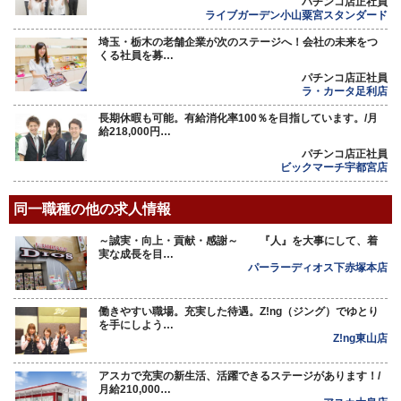
パチンコ店正社員
ライブガーデン小山粟宮スタンダード
埼玉・栃木の老舗企業が次のステージへ！会社の未来をつ
くる社員を募…
パチンコ店正社員
ラ・カータ足利店
長期休暇も可能。有給消化率100％を目指しています。/月
給218,000円…
パチンコ店正社員
ビックマーチ宇都宮店
同一職種の他の求人情報
～誠実・向上・貢献・感謝～ 『人』を大事にして、着
実な成長を目…
パーラーディオス下赤塚本店
働きやすい職場。充実した待遇。Z!ng（ジング）でゆとり
を手にしよう…
Z!ng東山店
アスカで充実の新生活、活躍できるステージがあります！/
月給210,000…