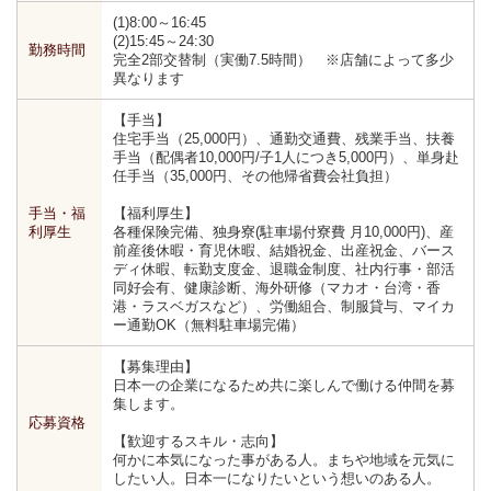
(1)8:00～16:45
(2)15:45～24:30
勤務時間
完全2部交替制（実働7.5時間） ※店舗によって多少
異なります
【手当】
住宅手当（25,000円）、通勤交通費、残業手当、扶養
手当（配偶者10,000円/子1人につき5,000円）、単身赴
任手当（35,000円、その他帰省費会社負担）
手当・福
【福利厚生】
利厚生
各種保険完備、独身寮(駐車場付寮費 月10,000円)、産
前産後休暇・育児休暇、結婚祝金、出産祝金、バース
ディ休暇、転勤支度金、退職金制度、社内行事・部活
同好会有、健康診断、海外研修（マカオ・台湾・香
港・ラスベガスなど）、労働組合、制服貸与、マイカ
ー通勤OK（無料駐車場完備）
【募集理由】
日本一の企業になるため共に楽しんで働ける仲間を募
集します。
応募資格
【歓迎するスキル・志向】
何かに本気になった事がある人。まちや地域を元気に
したい人。日本一になりたいという想いのある人。