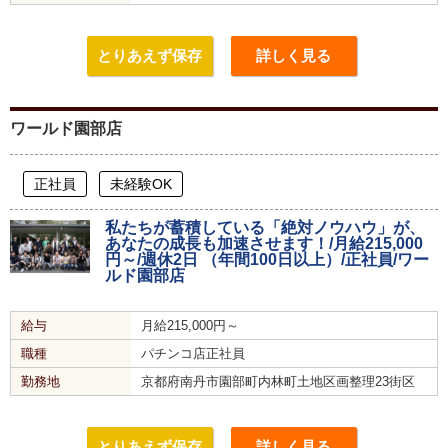
とりあえず保存
詳しく見る
ワールド園部店
正社員
未経験OK
私たちが蓄積している「絶対ノウハウ」が、
あなたの成長も加速させます！/月給215,000
円～/週休2日 （年間100日以上）/正社員/ワー
ルド園部店
給与
月給215,000円～
職種
パチンコ店正社員
勤務地
京都府南丹市園部町内林町土地区画整理23街区
とりあえず保存
詳しく見る