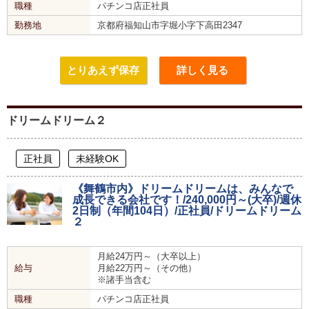
職種
パチンコ店正社員
勤務地
京都府福知山市字堀小字下高田2347
とりあえず保存
詳しく見る
ドリームドリーム２
正社員
未経験OK
《舞鶴市内》ドリームドリームは、みんなで
成長できる会社です！/240,000円～(大卒)/週休
2日制（年間104日）/正社員/ドリームドリーム
２
月給24万円～（大卒以上）
給与
月給22万円～（その他）
※諸手当含む
職種
パチンコ店正社員