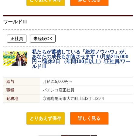
ワールドⅢ
正社員
未経験OK
私たちが蓄積している「絶対ノウハウ」が、
あなたの成長も加速させます！/月給215,000
円～/週休2日 （年間100日以上）/正社員/ワー
ルドⅢ
給与
月給215,000円～
職種
パチンコ店正社員
勤務地
京都府亀岡市大井町土田2丁目29-4
とりあえず保存
詳しく見る