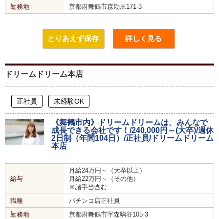
勤務地
京都府舞鶴市森勘尻171-3
とりあえず保存
詳しく見る
ドリームドリーム本店
正社員
未経験OK
《舞鶴市内》ドリームドリームは、みんなで
成長できる会社です！/240,000円～(大卒)/週休
2日制（年間104日）/正社員/ドリームドリーム
本店
月給24万円～（大卒以上）
給与
月給22万円～（その他）
※諸手当含む
職種
パチンコ店正社員
勤務地
京都府舞鶴市字森駒谷105-3