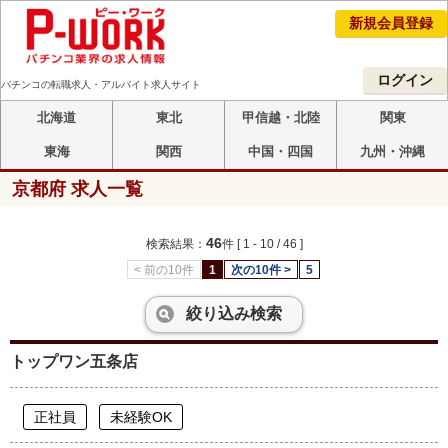
新規会員登録
ログイン
パチンコの転職求人・アルバイト求人サイト
北海道
東北
甲信越・北陸
関東
東海
関西
中国・四国
九州・沖縄
京都府 求人一覧
46
検索結果：
件
[ 1 - 10 / 46 ]
< 前の10件
1
次の10件 >
5
絞り込み検索
トップワン五条店
正社員
未経験OK