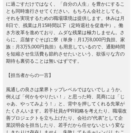
に過ごすだけではなく、「自分の人生」を豊かにするこ
とも同時進行させてください。もちろん会社としても、
それを実現するための職場環境は提供します。休みは月
8日で、残業は月15時間以下（定時退社を促進中）。働
き方改革を進めており、ムダな残業は極力しません。さ
らに、店舗すぐそばに寮（単身：月1万8,000円負担、家
族：月3万5,000円負担）も用意しているので、通勤時間
を短縮させ生活費も節約させたいという、欲張りな方の
期待も裏切ることは無いはずです。
【担当者からの一言】
風通しの良さは業界トップレベルではないでしょうか。
例えば「何かをやりたい！」と思った時、晃商には「じ
ゃあ、やってみよう！」と、背中を押してくれる先輩が
たくさんいます。若手社員がPR戦略を考えたり、職場改
善プロジェクトを立ち上げたり、会社の“代表”として企
業説明会を担当したり、若手だから任せないという変な
しきたりは存在しません。失敗してもチャレンジしたこ