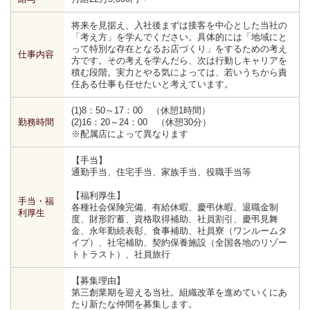
将来を見据え、入社後まずは接客を中心とした当社の
「考え方」を学んでください。具体的には「地域にと
って特別な存在となるお店づくり」をするための考え
仕事内容
方です。その考えを学んだら、次は行動しキャリアを
積む段階。実力とやる気によっては、若いうちから責
任ある仕事も任せたいと考えています。
(1)8：50～17：00 （休憩1時間）
勤務時間
(2)16：20～24：00 （休憩30分）
※配属店によって異なります
【手当】
通勤手当、住宅手当、家族手当、役職手当等
【福利厚生】
手当・福
各種社会保険完備、有給休暇、慶弔休暇、退職金制
利厚生
度、財形貯蓄、資格取得補助、社員割引、慶弔見舞
金、永年勤続表彰、食事補助、社員寮（ワンルームタ
イプ）、社宅補助、契約保養施設（全国各地のリゾー
トトラスト）、社員旅行
【募集理由】
第三創業期を迎える当社。組織改革を進めていくにあ
たり新たな仲間を募集します。