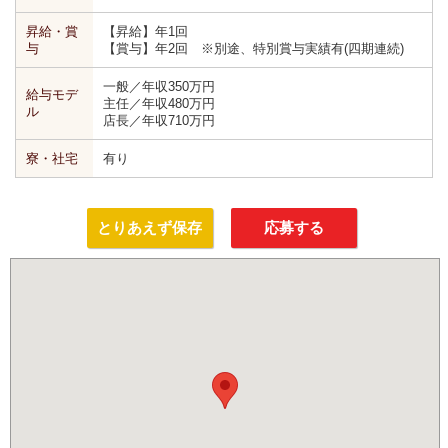
昇給・賞
【昇給】年1回
与
【賞与】年2回 ※別途、特別賞与実績有(四期連続)
一般／年収350万円
給与モデ
主任／年収480万円
ル
店長／年収710万円
寮・社宅
有り
とりあえず保存
応募する