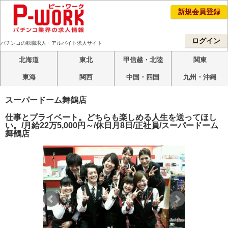
新規会員登録
ログイン
パチンコの転職求人・アルバイト求人サイト
北海道
東北
甲信越・北陸
関東
東海
関西
中国・四国
九州・沖縄
スーパードーム舞鶴店
仕事とプライベート。どちらも楽しめる人生を送ってほし
い。/月給22万5,000円～/休日月8日/正社員/スーパードーム
舞鶴店