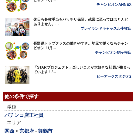
ピオン！/月…
チャンピオンANNEX
休日も各種手当もバッチリ保証。残業に至ってはほとんど
ありません。…
プレイランドキャッスル小牧店
長野県トップクラスの働きやすさ。地元で働くならチャン
ピオン！/月…
チャンピオン駒ヶ根店
「STARプロジェクト」楽しいことが大好きな社員が集まっ
ています！/…
ピーアークスタジオ2
他の条件で探す
職種
パチンコ店正社員
エリア
関西
>
京都府
-
舞鶴市