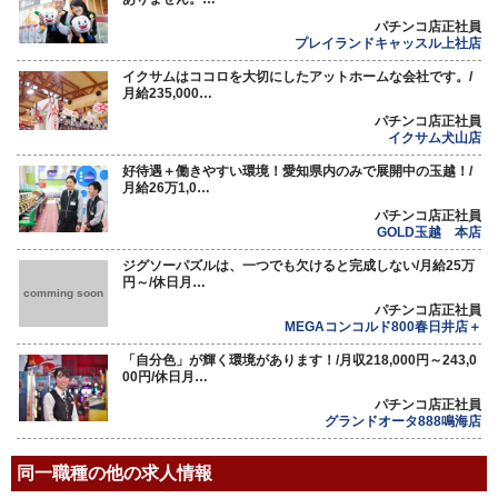
パチンコ店正社員
プレイランドキャッスル上社店
イクサムはココロを大切にしたアットホームな会社です。/
月給235,000…
パチンコ店正社員
イクサム犬山店
好待遇＋働きやすい環境！愛知県内のみで展開中の玉越！/
月給26万1,0…
パチンコ店正社員
GOLD玉越 本店
ジグソーパズルは、一つでも欠けると完成しない/月給25万
円～/休日月…
comming soon
パチンコ店正社員
MEGAコンコルド800春日井店＋
「自分色」が輝く環境があります！/月収218,000円～243,0
00円/休日月…
パチンコ店正社員
グランドオータ888鳴海店
同一職種の他の求人情報