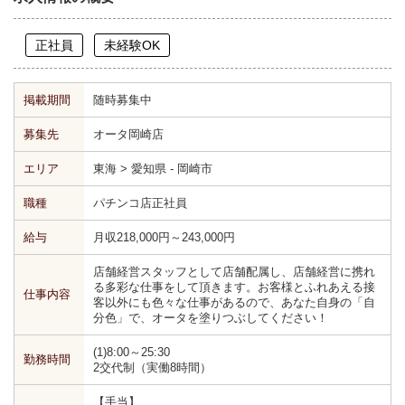
正社員
未経験OK
掲載期間
随時募集中
募集先
オータ岡崎店
エリア
東海 > 愛知県 - 岡崎市
職種
パチンコ店正社員
給与
月収218,000円～243,000円
店舗経営スタッフとして店舗配属し、店舗経営に携れ
る多彩な仕事をして頂きます。お客様とふれあえる接
仕事内容
客以外にも色々な仕事があるので、あなた自身の「自
分色」で、オータを塗りつぶしてください！
(1)8:00～25:30
勤務時間
2交代制（実働8時間）
【手当】