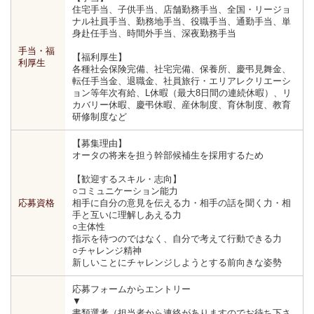
住宅手当、子供手当、店舗勤務手当、全国・リージョ
ナル社員手当、勤務地手当、役職手当、通勤手当、単
身赴任手当、時間外手当、深夜勤務手当
手当・福
【福利厚生】
利厚生
各種社会保険完備、社宅完備、保養所、慶弔見舞金、
転任手当金、退職金、社員旅行・エリアレクリエーシ
ョン等年次有給、L休暇（最大8日間の連続休暇）、リ
カバリー休暇、慶弔休暇、産休制度、育休制度、教育
研修制度など
【募集理由】
オータの将来を担う幹部候補生を採用するため
【歓迎するスキル・志向】
○コミュニケーション能力
応募資格
相手に自分の意見を伝える力・相手の話を聞く力・相
手と互いに理解しあえる力
○主体性
指示を待つのではなく、自分で考えて行動できる力
○チャレンジ精神
新しいことにチャレンジしようとする前向きな姿勢
応募フォームからエントリー
▼
書類選考（担当者から連絡がありますのでお待ち下さ