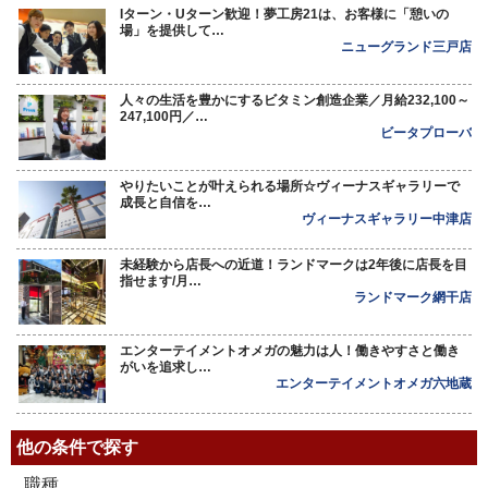
Iターン・Uターン歓迎！夢工房21は、お客様に「憩いの
場」を提供して…
ニューグランド三戸店
人々の生活を豊かにするビタミン創造企業／月給232,100～
247,100円／…
ビータプローバ
やりたいことが叶えられる場所☆ヴィーナスギャラリーで
成長と自信を…
ヴィーナスギャラリー中津店
未経験から店長への近道！ランドマークは2年後に店長を目
指せます/月…
ランドマーク網干店
エンターテイメントオメガの魅力は人！働きやすさと働き
がいを追求し…
エンターテイメントオメガ六地蔵
他の条件で探す
職種