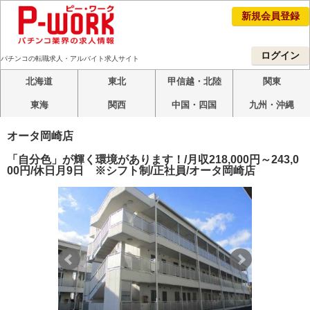
新規会員登録
ログイン
パチンコの転職求人・アルバイト求人サイト
北海道
東北
甲信越・北陸
関東
東海
関西
中国・四国
九州・沖縄
オータ岡崎店
「自分色」が輝く環境があります！/月収218,000円～243,0
00円/休日月9日 ※シフト制/正社員/オータ岡崎店