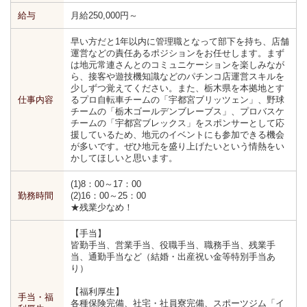
給与
月給250,000円～
早い方だと1年以内に管理職となって部下を持ち、店舗
運営などの責任あるポジションをお任せします。まず
は地元常連さんとのコミュニケーションを楽しみなが
ら、接客や遊技機知識などのパチンコ店運営スキルを
少しずつ覚えてください。また、栃木県を本拠地とす
仕事内容
るプロ自転車チームの「宇都宮ブリッツェン」、野球
チームの「栃木ゴールデンブレーブス」、プロバスケ
チームの「宇都宮ブレックス」をスポンサーとして応
援しているため、地元のイベントにも参加できる機会
が多いです。ぜひ地元を盛り上げたいという情熱をい
かしてほしいと思います。
(1)8：00～17：00
勤務時間
(2)16：00～25：00
★残業少なめ！
【手当】
皆勤手当、営業手当、役職手当、職務手当、残業手
当、通勤手当など（結婚・出産祝い金等特別手当あ
り）
【福利厚生】
手当・福
各種保険完備、社宅・社員寮完備、スポーツジム「イ