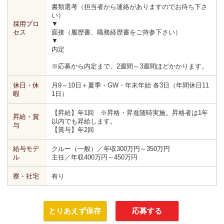
書類選考（担当者から連絡がありますのでお待ち下さ
い）
採用プロ
▼
セス
面接（履歴書、職務経歴書をご持参下さい）
▼
内定
※応募から内定まで、2週間～3週間ほどかかります。
休日・休
月9～10日＋夏季・GW・年末年始 各3日（年間休日11
暇
1日）
【昇給】年1回 ※昇格・昇進随時実施。昇格者は1年
昇給・賞
以内でも昇給します。
与
【賞与】年2回
給与モデ
クルー（一般）／年収300万円～350万円
ル
主任／年収400万円～450万円
寮・社宅
有り
とりあえず保存
応募する