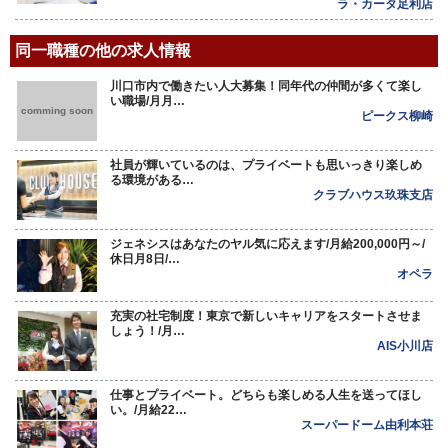
ラ・カータ足利店
同一職種の他の求人情報
川口市内で働きたい人大募集！同年代の仲間が多くて楽し
い職場/月月…
comming soon
ピークス柳崎
社員が輝いているのは、プライベートも思いっきり楽しめ
る環境がある…
クラブハウス玖珠支店
ジェネシスはあなたのヤル気に応えます/月給200,000円～/
休日月8日/…
オペラ
充実の社宅制度！東京で新しいキャリアをスタートさせま
しょう！/月…
AIS小川店
仕事とプライベート。どちらも楽しめる人生を送ってほし
い。/月給22…
スーパードーム由利本荘