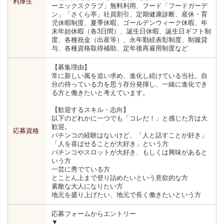
利厚生
ーエックスクラブ」無料利用、フード「フードガーデ
ン」「さくら亭」社員割引、定期健康診断、産休・育
児休暇制度、夏季休暇、ゴールデンウィーク休暇、年
末年始休暇（各3日間）、誕生日休暇、誕生日ギフト制
度、各種祝金（出産等）、永年勤続表彰制度、制服貸
与、各種資格取得補助、定年後再雇用制度など
【募集理由】
常に新しい風を追い求め、進化し続けている当社。自
分の持っている力を思う存分発揮し、一緒に進化でき
る方と働きたいと考えています。
【歓迎するスキル・志向】
以下のどれかに一つでも「コレだ！」と感じた方は大
歓迎。
応募資格
パチンコの経験はないけど、「人と話すことが好き」
「人を喜ばせることが大好き」という方
パチンコやスロットが大好き、もしくは興味があると
いう方
一芸に秀でている方
とことん上まで登り詰めたいという意欲的な方
素敵な大人になりたい方
地元を盛り上げたい、地元で長く働きたいという方
応募フォームからエントリー
▼