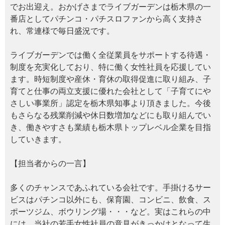
でお出迎え。おかげさまでライブガーデンは栃木県の一
番店としてパチンコ・パチスロファンから高く支持さ
れ、常連様で毎日盛況です。
ライブガーデンでは働く全従業員をサポートする待遇・
制度を充実化しており、特に働く女性社員を応援してい
ます。時短制度や産休・育休の取得促進に取り組み、子
育てと仕事の両立支援に優れた会社として「子育てにや
さしい事業所」認定を栃木県知事より頂きました。今後
もさらなる残業削減や休日数増加などにも取り組んでい
き、働きやすさも業績も栃木県トップレベル企業を目指
していきます。
【担当者からの一言】
多くのチャンスであふれている会社です。手掛けるサー
ビスはパチンコ以外にも、保育園、コンビニ、飲食、ス
ポーツジム、ボウリング場・・・など。実はこれらの中
には、当社の若手女性社員の意見がきっかけとなって生