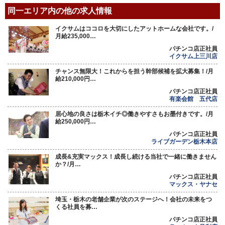
同一エリア内の他の求人情報
イクサムはココロを大切にしたアットホームな会社です。/
月給235,000…
パチンコ店正社員
イクサム上三川店
チャンス無限大！これからを担う幹部候補を拡大募集！/月
給210,000円…
パチンコ店正社員
有楽会館 五代店
居心地の良さは栃木イチ◎働きやすさもお墨付きです。/月
給250,000円…
パチンコ店正社員
ライブガーデン栃木本店
成長&充実マックス！成長し続ける当社で一緒に働きません
か？/月…
パチンコ店正社員
マックス・ヤナセ
埼玉・栃木の老舗企業が次のステージへ！会社の未来をつ
くる社員を募…
パチンコ店正社員