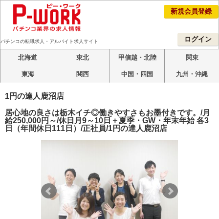
新規会員登録
ログイン
パチンコの転職求人・アルバイト求人サイト
北海道
東北
甲信越・北陸
関東
東海
関西
中国・四国
九州・沖縄
1円の達人鹿沼店
居心地の良さは栃木イチ◎働きやすさもお墨付きです。/月
給250,000円～/休日月9～10日＋夏季・GW・年末年始 各3
日（年間休日111日）/正社員/1円の達人鹿沼店