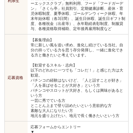
利厚生
ーエックスクラブ」無料利用、フード「フードガーデ
ン」「さくら亭」社員割引、定期健康診断、産休・育
児休暇制度、夏季休暇、ゴールデンウィーク休暇、年
末年始休暇（各3日間）、誕生日休暇、誕生日ギフト制
度、各種祝金（出産等）、永年勤続表彰制度、制服貸
与、各種資格取得補助、定年後再雇用制度など
【募集理由】
常に新しい風を追い求め、進化し続けている当社。自
分の持っている力を思う存分発揮し、一緒に進化でき
る方と働きたいと考えています。
【歓迎するスキル・志向】
以下のどれかに一つでも「コレだ！」と感じた方は大
歓迎。
応募資格
パチンコの経験はないけど、「人と話すことが好き」
「人を喜ばせることが大好き」という方
パチンコやスロットが大好き、もしくは興味があると
いう方
一芸に秀でている方
とことん上まで登り詰めたいという意欲的な方
素敵な大人になりたい方
地元を盛り上げたい、地元で長く働きたいという方
応募フォームからエントリー
▼