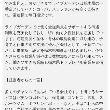
でお出迎え。おかげさまでライブガーデンは栃木県の一
番店としてパチンコ・パチスロファンから高く支持さ
れ、常連様で毎日盛況です。
ライブガーデンでは働く全従業員をサポートする待遇・
制度を充実化しており、特に働く女性社員を応援してい
ます。時短制度や産休・育休の取得促進に取り組み、子
育てと仕事の両立支援に優れた会社として「子育てにや
さしい事業所」認定を栃木県知事より頂きました。今後
もさらなる残業削減や休日数増加などにも取り組んでい
き、働きやすさも業績も栃木県トップレベル企業を目指
していきます。
【担当者からの一言】
多くのチャンスであふれている会社です。手掛けるサー
ビスはパチンコ以外にも、保育園、コンビニ、飲食、ス
ポーツジム、ボウリング場・・・など。実はこれらの中
には、当社の若手女性社員の意見がきっかけとなって生