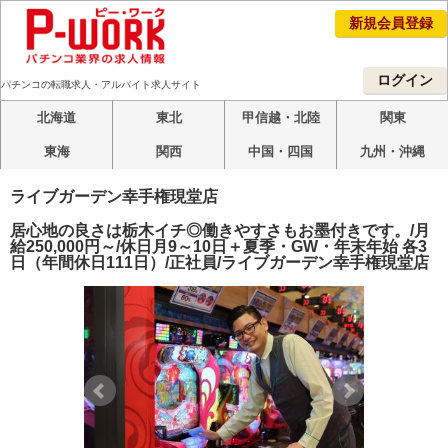
新規会員登録
ログイン
パチンコの転職求人・アルバイト求人サイト
北海道
東北
甲信越・北陸
関東
東海
関西
中国・四国
九州・沖縄
ライブガーデン幸手権現堂店
居心地の良さは栃木イチ◎働きやすさもお墨付きです。/月
給250,000円～/休日月9～10日＋夏季・GW・年末年始 各3
日（年間休日111日）/正社員/ライブガーデン幸手権現堂店