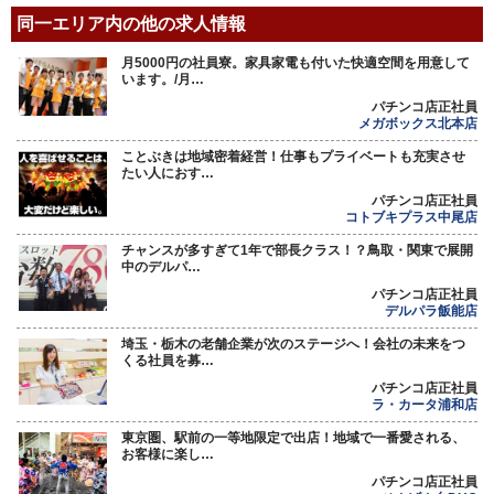
同一エリア内の他の求人情報
月5000円の社員寮。家具家電も付いた快適空間を用意して
います。/月…
パチンコ店正社員
メガボックス北本店
ことぶきは地域密着経営！仕事もプライベートも充実させ
たい人におす…
パチンコ店正社員
コトブキプラス中尾店
チャンスが多すぎて1年で部長クラス！？鳥取・関東で展開
中のデルパ…
パチンコ店正社員
デルパラ飯能店
埼玉・栃木の老舗企業が次のステージへ！会社の未来をつ
くる社員を募…
パチンコ店正社員
ラ・カータ浦和店
東京圏、駅前の一等地限定で出店！地域で一番愛される、
お客様に楽し…
パチンコ店正社員