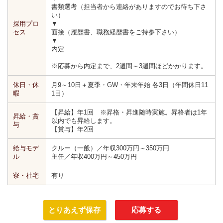
書類選考（担当者から連絡がありますのでお待ち下さ
い）
採用プロ
▼
セス
面接（履歴書、職務経歴書をご持参下さい）
▼
内定
※応募から内定まで、2週間～3週間ほどかかります。
休日・休
月9～10日＋夏季・GW・年末年始 各3日（年間休日11
暇
1日）
【昇給】年1回 ※昇格・昇進随時実施。昇格者は1年
昇給・賞
以内でも昇給します。
与
【賞与】年2回
給与モデ
クルー（一般）／年収300万円～350万円
ル
主任／年収400万円～450万円
寮・社宅
有り
とりあえず保存
応募する