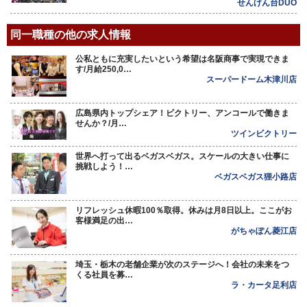
せんげん台DUO
同一職種の他の求人情報
公私ともに充実したいという希望は名阪商事で実現できま
す/月給250,0…
スーパードーム木津川店
広島県内トップシェア！ビクトリー、アンコールで働きま
せんか？/月…
ツインビクトリー
世界へ打って出るベガスベガス。スケールの大きい仕事に
挑戦しよう！…
ベガスベガス狸小路店
リフレッシュ休暇100％取得。休みは月8日以上。ここがお
客様満足の出…
がちゃぽん菱江店
埼玉・栃木の老舗企業が次のステージへ！会社の未来をつ
くる社員を募…
ラ・カータ足利店