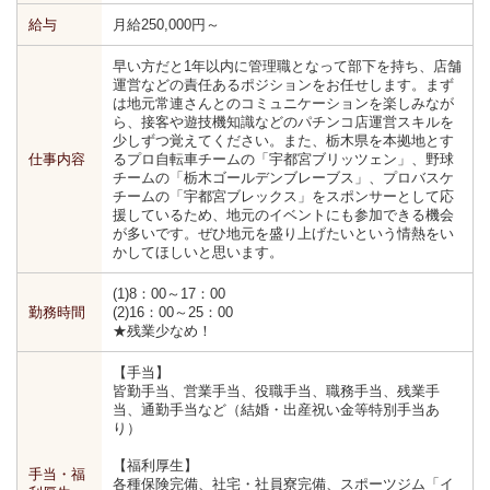
給与
月給250,000円～
早い方だと1年以内に管理職となって部下を持ち、店舗
運営などの責任あるポジションをお任せします。まず
は地元常連さんとのコミュニケーションを楽しみなが
ら、接客や遊技機知識などのパチンコ店運営スキルを
少しずつ覚えてください。また、栃木県を本拠地とす
仕事内容
るプロ自転車チームの「宇都宮ブリッツェン」、野球
チームの「栃木ゴールデンブレーブス」、プロバスケ
チームの「宇都宮ブレックス」をスポンサーとして応
援しているため、地元のイベントにも参加できる機会
が多いです。ぜひ地元を盛り上げたいという情熱をい
かしてほしいと思います。
(1)8：00～17：00
勤務時間
(2)16：00～25：00
★残業少なめ！
【手当】
皆勤手当、営業手当、役職手当、職務手当、残業手
当、通勤手当など（結婚・出産祝い金等特別手当あ
り）
【福利厚生】
手当・福
各種保険完備、社宅・社員寮完備、スポーツジム「イ