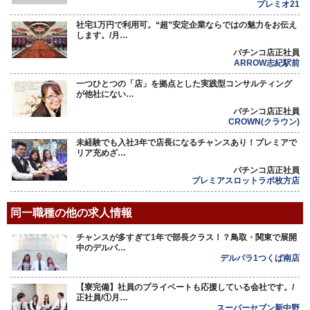
プレミオ21
社宅1万円で利用可。“超”安定企業ならではの魅力をお伝え
します。/月…
パチンコ店正社員
ARROW志紀駅前
一つひとつの「店」を拠点とした実践型コンサルティング
が他社にない…
パチンコ店正社員
CROWN(クラウン)
未経験でも入社3年で店長になるチャンスあり！プレミアで
リア充めざ…
パチンコ店正社員
プレミアスロットラボ枚方店
同一職種の他の求人情報
チャンスが多すぎて1年で部長クラス！？鳥取・関東で展開
中のデルパ…
デルパラ1つくば南店
【寮完備】社員のプライベートも応援している会社です。/
正社員/①月…
スーパーセブン新中野