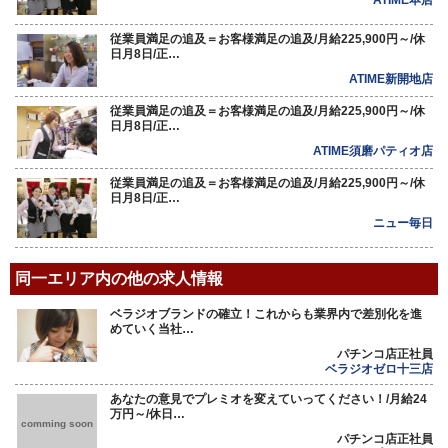
ATIME本店
従業員満足の追及＝お客様満足の追及/月給225,900円～/休
日月8日/正…
ATIME新開地店
従業員満足の追及＝お客様満足の追及/月給225,900円～/休
日月8日/正…
ATIME須磨パティオ店
従業員満足の追及＝お客様満足の追及/月給225,900円～/休
日月8日/正…
ニュー毎日
同一エリア内の他の求人情報
ベラジオブランドの確立！これからも業界内で差別化を進
めていく当社…
パチンコ店正社員
ベラジオゼロ十三店
あなたの意見でプレミオを変えていってください！/月給24
万円～/休日…
comming soon
パチンコ店正社員