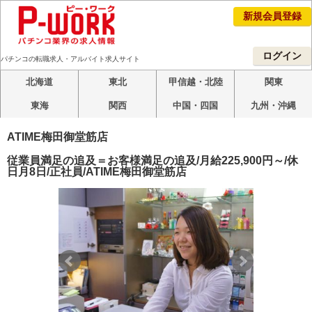
新規会員登録
ログイン
パチンコの転職求人・アルバイト求人サイト
北海道
東北
甲信越・北陸
関東
東海
関西
中国・四国
九州・沖縄
ATIME梅田御堂筋店
従業員満足の追及＝お客様満足の追及/月給225,900円～/休
日月8日/正社員/ATIME梅田御堂筋店