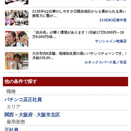
21SEIKIは仕事のしやすさ◎競合他社からも褒められる高い
接客力に繋が…
21SEIKI石巻中里
「自分色」が輝く環境があります！/月給17万9,000円～18
万9,000円/休…
サンシャイン牧港店
大分市内8店舗。地域知名度の高いパチンコチェーンです。/
月給230,00…
ルネックスパーク坂ノ市店
他の条件で探す
職種
パチンコ店正社員
エリア
関西
>
大阪府
-
大阪市北区
雇用形態
正社員