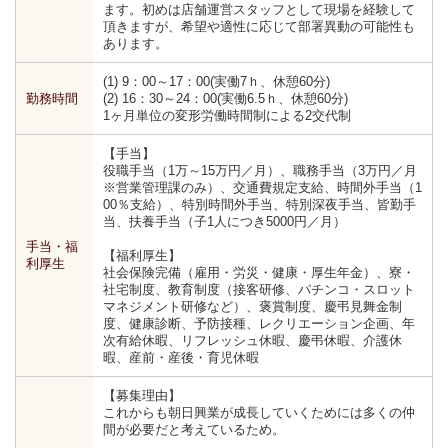
ます。初めは店舗運営スタッフとして現場を経験して
頂きますが、希望や適性に応じて部署異動の可能性も
あります。
(1) 9：00～17：00(実働7ｈ、休憩60分)
勤務時間
(2) 16：30～24：00(実働6.5ｈ、休憩60分)
1ヶ月単位の変形労働時間制による2交代制
【手当】
役職手当（1万～15万円／月）、職務手当（3万円／月
※営業管理課のみ）、交通費規定支給、時間外手当（1
00％支給）、特別時間外手当、特別深夜手当、皆勤手
当、扶養手当（子1人につき5000円／月）
手当・福
【福利厚生】
利厚生
社会保険完備（雇用・労災・健康・厚生年金）、寮・
社宅制度、教育制度（接客研修、パチンコ・スロット
マネジメント研修など）、褒賞制度、慶弔見舞金制
度、健康診断、予防接種、レクリエーション企画、年
次有給休暇、リフレッシュ休暇、慶弔休暇、介護休
暇、産前・産後・育児休暇
【募集理由】
これからも朝日興業が成長していくためには多くの仲
間が必要だと考えているため。