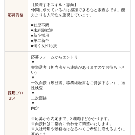
【歓迎するスキル・志向】
仲間に求めているのは感謝できる心と素直さです。能
応募資格
力よりも人間性を重視しています。
■社歴不問
■未経験歓迎
■新卒採用
■第二新卒
■働く女性応援
応募フォームからエントリー
▼
書類選考（担当者から連絡がありますのでお待ち下さ
い）
▼
一次面接（履歴書、職務経歴書をご持参下さい）、適
性検査
採用プロ
▼
セス
二次面接
▼
内定
※応募から内定まで、2週間ほどかかります。
※面接日はご都合に合わせて調整いたします。
※入社時期や勤務地はなるべくご希望に沿えるように
努めます。