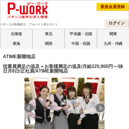
新規会員登録
ログイン
パチンコの転職求人・アルバイト求人サイト
北海道
東北
甲信越・北陸
関東
東海
関西
中国・四国
九州・沖縄
ATIME新開地店
従業員満足の追及＝お客様満足の追及/月給225,900円～/休
日月8日/正社員/ATIME新開地店