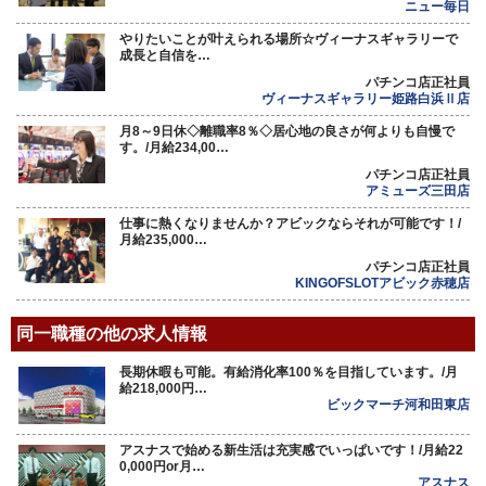
ニュー毎日
やりたいことが叶えられる場所☆ヴィーナスギャラリーで
成長と自信を…
パチンコ店正社員
ヴィーナスギャラリー姫路白浜Ⅱ店
月8～9日休◇離職率8％◇居心地の良さが何よりも自慢で
す。/月給234,00…
パチンコ店正社員
アミューズ三田店
仕事に熱くなりませんか？アビックならそれが可能です！/
月給235,000…
パチンコ店正社員
KINGOFSLOTアビック赤穂店
同一職種の他の求人情報
長期休暇も可能。有給消化率100％を目指しています。/月
給218,000円…
ビックマーチ河和田東店
アスナスで始める新生活は充実感でいっぱいです！/月給22
0,000円or月…
アスナス