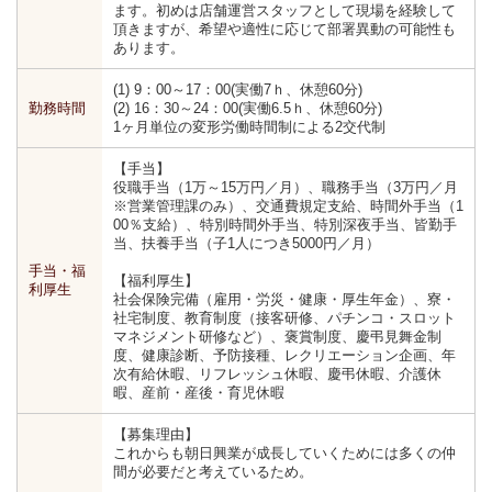
ます。初めは店舗運営スタッフとして現場を経験して
頂きますが、希望や適性に応じて部署異動の可能性も
あります。
(1) 9：00～17：00(実働7ｈ、休憩60分)
勤務時間
(2) 16：30～24：00(実働6.5ｈ、休憩60分)
1ヶ月単位の変形労働時間制による2交代制
【手当】
役職手当（1万～15万円／月）、職務手当（3万円／月
※営業管理課のみ）、交通費規定支給、時間外手当（1
00％支給）、特別時間外手当、特別深夜手当、皆勤手
当、扶養手当（子1人につき5000円／月）
手当・福
【福利厚生】
利厚生
社会保険完備（雇用・労災・健康・厚生年金）、寮・
社宅制度、教育制度（接客研修、パチンコ・スロット
マネジメント研修など）、褒賞制度、慶弔見舞金制
度、健康診断、予防接種、レクリエーション企画、年
次有給休暇、リフレッシュ休暇、慶弔休暇、介護休
暇、産前・産後・育児休暇
【募集理由】
これからも朝日興業が成長していくためには多くの仲
間が必要だと考えているため。