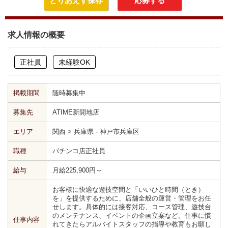
とりあえず保存
応募する
求人情報の概要
正社員
未経験OK
掲載期間
随時募集中
募集先
ATIME新開地店
エリア
関西 > 兵庫県 - 神戸市兵庫区
職種
パチンコ店正社員
給与
月給225,900円～
お客様に快適な遊技空間と「いいひと時間（とき）
を」を提供するために、店舗全般の運営・管理をお任
せします。具体的には接客対応、コース管理、遊技台
のメンテナンス、イベントの企画立案など。仕事に慣
仕事内容
れてきたらアルバイトスタッフの指導や教育もお願し