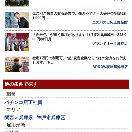
エスパス独自の盤石経営で、働きやすさ・大好評◎/月給28
1,000円～ /…
エスパス日拓上野新館
「自分色」が輝く環境があります！/月収218,000円～243,0
00円/休日月…
グランドオータ瀬谷店
社宅1万円で利用可。“超”安定企業ならではの魅力をお伝え
します。/月…
ARROW寝屋川池田店
他の条件で探す
職種
パチンコ店正社員
エリア
関西
>
兵庫県
-
神戸市兵庫区
雇用形態