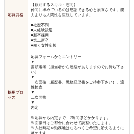
【歓迎するスキル・志向】
仲間に求めているのは感謝できる心と素直さです。能
応募資格
力よりも人間性を重視しています。
■社歴不問
■未経験歓迎
■新卒採用
■第二新卒
■働く女性応援
応募フォームからエントリー
▼
書類選考（担当者から連絡がありますのでお待ち下さ
い）
▼
一次面接（履歴書、職務経歴書をご持参下さい）、適
性検査
採用プロ
▼
セス
二次面接
▼
内定
※応募から内定まで、2週間ほどかかります。
※面接日はご都合に合わせて調整いたします。
※入社時期や勤務地はなるべくご希望に沿えるように
努めます。