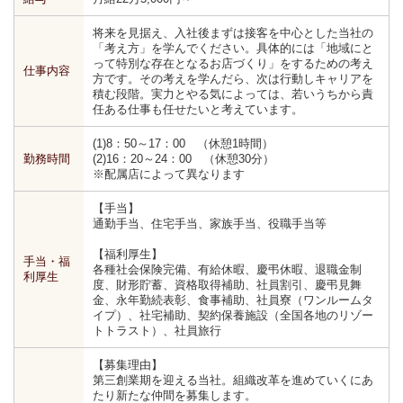
将来を見据え、入社後まずは接客を中心とした当社の
「考え方」を学んでください。具体的には「地域にと
って特別な存在となるお店づくり」をするための考え
仕事内容
方です。その考えを学んだら、次は行動しキャリアを
積む段階。実力とやる気によっては、若いうちから責
任ある仕事も任せたいと考えています。
(1)8：50～17：00 （休憩1時間）
勤務時間
(2)16：20～24：00 （休憩30分）
※配属店によって異なります
【手当】
通勤手当、住宅手当、家族手当、役職手当等
【福利厚生】
手当・福
各種社会保険完備、有給休暇、慶弔休暇、退職金制
利厚生
度、財形貯蓄、資格取得補助、社員割引、慶弔見舞
金、永年勤続表彰、食事補助、社員寮（ワンルームタ
イプ）、社宅補助、契約保養施設（全国各地のリゾー
トトラスト）、社員旅行
【募集理由】
第三創業期を迎える当社。組織改革を進めていくにあ
たり新たな仲間を募集します。