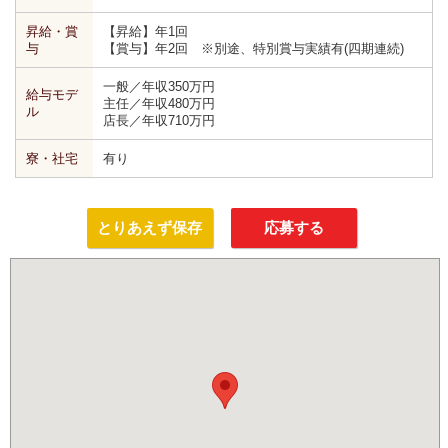
昇給・賞
【昇給】年1回
与
【賞与】年2回 ※別途、特別賞与実績有(四期連続)
一般／年収350万円
給与モデ
主任／年収480万円
ル
店長／年収710万円
寮・社宅
有り
とりあえず保存
応募する