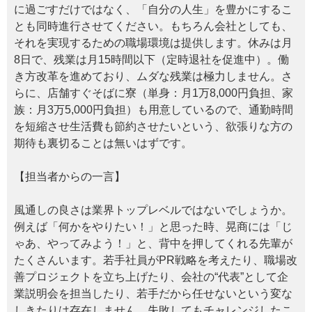
に過ごすだけではなく、「自分の人生」を豊かにするこ
とも同時進行させてください。もちろん会社としても、
それを実現するための職場環境は提供します。休みは月
8日で、残業は月15時間以下（定時退社を促進中）。働
き方改革を進めており、ムダな残業は極力しません。さ
らに、店舗すぐそばに寮（単身：月1万8,000円負担、家
族：月3万5,000円負担）も用意しているので、通勤時間
を短縮させ生活費も節約させたいという、欲張りな方の
期待も裏切ることは無いはずです。
【担当者からの一言】
風通しの良さは業界トップレベルではないでしょうか。
例えば「何かをやりたい！」と思った時、晃商には「じ
ゃあ、やってみよう！」と、背中を押してくれる先輩が
たくさんいます。若手社員がPR戦略を考えたり、職場改
善プロジェクトを立ち上げたり、会社の“代表”として企
業説明会を担当したり、若手だから任せないという変な
しきたりは存在しません。失敗してもチャレンジしたこ