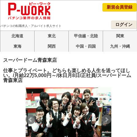
新規会員登録
ログイン
パチンコの転職求人・アルバイト求人サイト
北海道
東北
甲信越・北陸
関東
東海
関西
中国・四国
九州・沖縄
スーパードーム青森東店
仕事とプライベート。どちらも楽しめる人生を送ってほし
い。/月給22万5,000円～/休日月8日/正社員/スーパードーム
青森東店