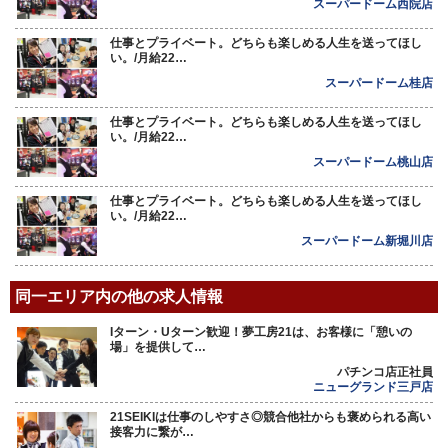
スーパードーム西院店
仕事とプライベート。どちらも楽しめる人生を送ってほし
い。/月給22…
スーパードーム桂店
仕事とプライベート。どちらも楽しめる人生を送ってほし
い。/月給22…
スーパードーム桃山店
仕事とプライベート。どちらも楽しめる人生を送ってほし
い。/月給22…
スーパードーム新堀川店
同一エリア内の他の求人情報
Iターン・Uターン歓迎！夢工房21は、お客様に「憩いの
場」を提供して…
パチンコ店正社員
ニューグランド三戸店
21SEIKIは仕事のしやすさ◎競合他社からも褒められる高い
接客力に繋が…