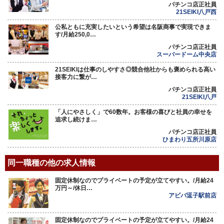
パチンコ店正社員
21SEIKI八戸西
公私ともに充実したいという希望は名阪商事で実現できま
す/月給250,0…
パチンコ店正社員
スーパードーム中央店
21SEIKIは仕事のしやすさ◎競合他社からも褒められる高い
接客力に繋が…
パチンコ店正社員
21SEIKI八戸
「人にやさしく」で60数年。お客様の喜びと社員の幸せを
追求し続けま…
パチンコ店正社員
ひまわり五所川原店
同一職種の他の求人情報
固定休制なのでプライベートの予定が立てやすい。/月給24
万円～/休日…
アビバ逗子駅前店
固定休制なのでプライベートの予定が立てやすい。/月給24