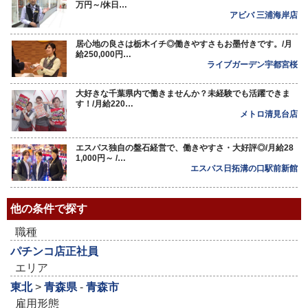
万円～/休日…
アビバ 三浦海岸店
居心地の良さは栃木イチ◎働きやすさもお墨付きです。/月
給250,000円…
ライブガーデン宇都宮桜
大好きな千葉県内で働きませんか？未経験でも活躍できま
す！/月給220…
メトロ清見台店
エスパス独自の盤石経営で、働きやすさ・大好評◎/月給28
1,000円～ /…
エスパス日拓溝の口駅前新館
他の条件で探す
職種
パチンコ店正社員
エリア
東北
>
青森県
-
青森市
雇用形態