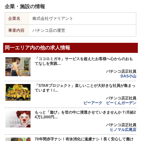
企業・施設の情報
企業名
株式会社ヴァリアント
事業内容
パチンコ店の運営
同一エリア内の他の求人情報
「ココロミガキ」サービスを超えたお客様へ心からのおも
てなしを実践…
パチンコ店正社員
DAS小山
「STARプロジェクト」楽しいことが大好きな社員が集まっ
ています！/…
パチンコ店正社員
ピーアーク ピーくんガーデン
もっと「遊び」を世の中に浸透させていきませんか？/月給2
4万1,000円…
パチンコ店正社員
ヒノマル広尾店
70年間赤字ナシ！有休消化に遠慮ナシ！長く安心して働け