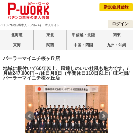
新規会員登録
ログイン
パチンコの転職求人・アルバイト求人サイト
北海道
東北
甲信越・北陸
関東
東海
関西
中国・四国
九州・沖縄
パーラーマイニチ桜ヶ丘店
地域に根付いて60年以上、風通しのいい社風も魅力です。/
月給247,000円～/休日月8日（年間休日110日以上）/正社員/
パーラーマイニチ桜ヶ丘店