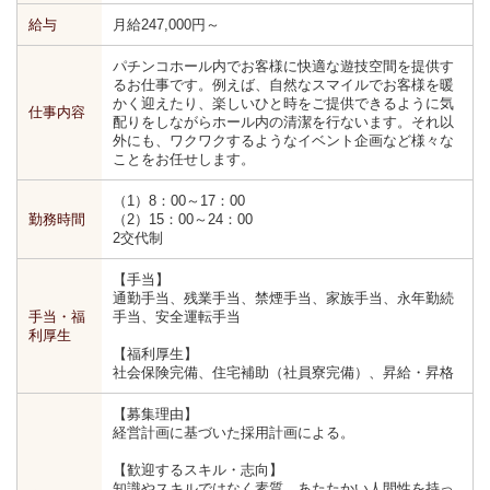
給与
月給247,000円～
パチンコホール内でお客様に快適な遊技空間を提供す
るお仕事です。例えば、自然なスマイルでお客様を暖
かく迎えたり、楽しいひと時をご提供できるように気
仕事内容
配りをしながらホール内の清潔を行ないます。それ以
外にも、ワクワクするようなイベント企画など様々な
ことをお任せします。
（1）8：00～17：00
勤務時間
（2）15：00～24：00
2交代制
【手当】
通勤手当、残業手当、禁煙手当、家族手当、永年勤続
手当・福
手当、安全運転手当
利厚生
【福利厚生】
社会保険完備、住宅補助（社員寮完備）、昇給・昇格
【募集理由】
経営計画に基づいた採用計画による。
【歓迎するスキル・志向】
知識やスキルではなく素質、あたたかい人間性を持っ