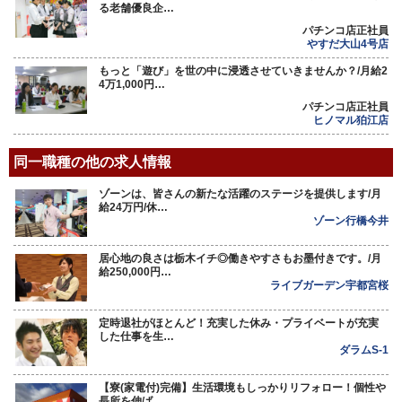
る老舗優良企…
パチンコ店正社員
やすだ大山4号店
もっと「遊び」を世の中に浸透させていきませんか？/月給2
4万1,000円…
パチンコ店正社員
ヒノマル狛江店
同一職種の他の求人情報
ゾーンは、皆さんの新たな活躍のステージを提供します/月
給24万円/休…
ゾーン行橋今井
居心地の良さは栃木イチ◎働きやすさもお墨付きです。/月
給250,000円…
ライブガーデン宇都宮桜
定時退社がほとんど！充実した休み・プライベートが充実
した仕事を生…
ダラムS-1
【寮(家電付)完備】生活環境もしっかりリフォロー！個性や
長所を伸ば…