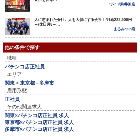
ワイド駒井沢店
人に恵まれた会社。人を大切にする会社！/月給222,900円
～/休日月8～…
まるみつin店
他の条件で探す
職種
パチンコ店正社員
エリア
関東
>
東京都
-
多摩市
雇用形態
正社員
その他関連求人
関東×パチンコ店正社員 求人
東京都×パチンコ店正社員 求人
多摩市×パチンコ店正社員 求人