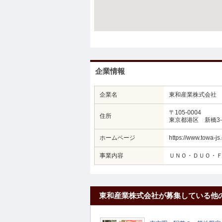
企業情報
企業名
東和産業株式会社
〒105-0004
住所
東京都港区 新橋3-2
ホームページ
https://www.towa-js.
事業内容
ＵＮＯ・ＤＵＯ・
東和産業株式会社が募集している他