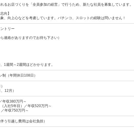
されるお店づくりを「全員参加の経営」で行うため、新たな社員を募集しています。
・志向】
印象、向上心などを考慮しています。パチンコ、スロットの経験は問いません！
エントリー
から連絡がありますのでお待ち下さい）
、1週間～2週間ほどかかります。
ン制（年間休日108日）
月）
、12月）
／年収380万円～
（入社5年目）／年収520万円～
／年収750万円～
に伴う引越し費用は会社負担）