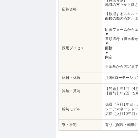
【募集背景】
地域の方々から愛
応募資格
【歓迎するスキル
面接の際の応対、
応募フォームから
▼
書類選考（担当者
▼
採用プロセス
面接
▼
内定
※応募から内定まで
休日・休暇
月9日ローテーショ
【昇給】年1回（4
昇給・賞与
【賞与】年2回（5月
係員（入社1年目）
給与モデル
シニアマネージャー
店長（入社10年目）
寮・社宅
有り（配属・転勤