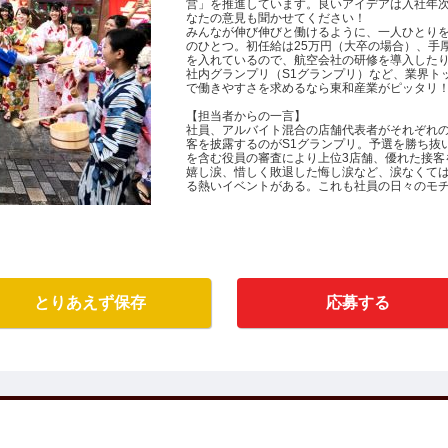
営」を推進しています。良いアイデアは入社年
なたの意見も聞かせてください！
みんなが伸び伸びと働けるように、一人ひとり
のひとつ。初任給は25万円（大卒の場合）、手
を入れているので、航空会社の研修を導入した
社内グランプリ（S1グランプリ）など、業界ト
で働きやすさを求めるなら東和産業がピッタリ
【担当者からの一言】
社員、アルバイト混合の店舗代表者がそれぞれ
客を披露するのがS1グランプリ。予選を勝ち抜
を含む役員の審査により上位3店舗、優れた接客
嬉し涙、惜しく敗退した悔し涙など、涙なくて
る熱いイベントがある。これも社員の日々のモ
とりあえず保存
応募する