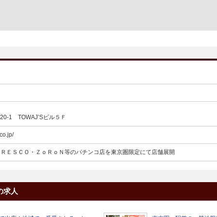
0-1 TOWAJ’Sビル５Ｆ
co.jp/
ＦＲＥＳＣＯ・ＺｏＲｏＮ等のパチンコ店を東京圏限定にて店舗展開
の求人