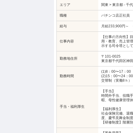
エリア
関東 > 東京都 - 千
職種
パチンコ店正社員
給与
月給233,900
【仕事の方向性】
仕事内容
用・教育、売上管
示する司令塔とし
〒101-0025
勤務地住所
東京都千代田区神田
(1)8：00〜17：00
勤務時間
(2)15：00〜24：00
交替制（実働8ｈ）
【手当】
時間外手当、役職手
暇、母性健康管理
手当・福利厚生
【福利厚生】
社会保険完備、退
度、慶弔見舞金制
【研修制度】階層別