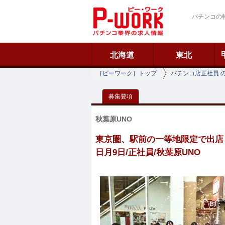
ピーワーク
パチンコの
北海道
東北
［ピーワーク］トップ
パチンコ店正社員 
募集要項
秋葉原UNO
東京圏、駅前の一等地限定で出店！
日月9日/正社員/秋葉原UNO