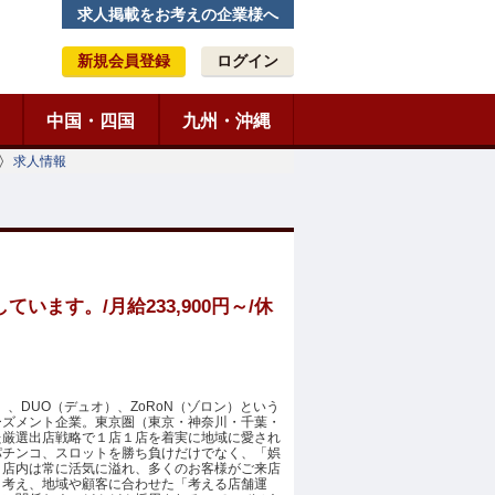
求人掲載をお考えの企業様へ
新規会員登録
ログイン
中国・四国
九州・沖縄
求人情報
す。/月給233,900円～/休
）、DUO（デュオ）、ZoRoN（ゾロン）という
ーズメント企業。東京圏（東京・神奈川・千葉・
た厳選出店戦略で１店１店を着実に地域に愛され
パチンコ、スロットを勝ち負けだけでなく、「娯
。店内は常に活気に溢れ、多くのお客様がご来店
と考え、地域や顧客に合わせた「考える店舗運