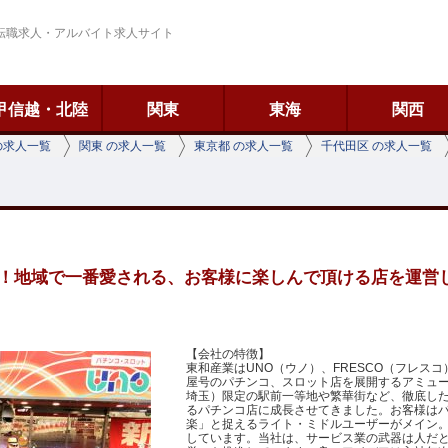
転職求人・アルバイト求人サイト
甲信越・北陸
関東
東海
関西
の求人一覧
関東 の求人一覧
東京都 の求人一覧
千代田区 の求人一覧
地域で一番愛される、お客様に楽しんで頂ける店を運営していま
【会社の特徴】
東和産業はUNO（ウノ）、FRESCO（フレスコ
屋号のパチンコ、スロット店を展開するアミュ
埼玉）限定の駅前一等地や繁華街など、徹底し
るパチンコ店に成長させてきました。お客様は
楽」と捉えるライト・ミドルユーザーがメイン
しています。当社は、サービス業の武器は人だ