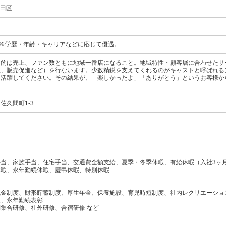
代田区
円～ ※学歴・年齢・キャリアなどに応じて優遇。
目的は売上、ファン数ともに地域一番店になること。地域特性・顧客層に合わせたサ
理、販売促進など）を行ないます。少数精鋭を支えてくれるのがキャストと呼ばれる
て活躍してください。その結果が、「楽しかったよ」「ありがとう」というお客様か
佐久間町1-3
当、家族手当、住宅手当、交通費全額支給、夏季・冬季休暇、有給休暇（入社3ヶ月
休暇、永年勤続休暇、慶弔休暇、特別休暇
職金制度、財形貯蓄制度、厚生年金、保養施設、育児時短制度、社内レクリエーショ
度、永年勤続表彰
集合研修、社外研修、合宿研修 など