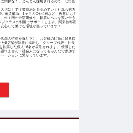
次に関係なく、どんどん採用されるので、ぜひあ
を大切にして従業員満足を高めていく社風も魅力
厚い家賃補助、1ヶ月の公休9日など。教育にも力
り、年１回の合宿研修や、接客レベルを競い合う
ップクラスの制度でサポートします。関東首都圏
！安心して働ける環境が整っています！
の店舗の特長を掘り下げ、お客様の印象に残る接
いた8店舗が決勝に進出し、グループ代表・社長
を披露した個人16名が表彰されます。 優勝した
は語れません！社会人になってもみんなで参加す
チベーションに繋がっています。