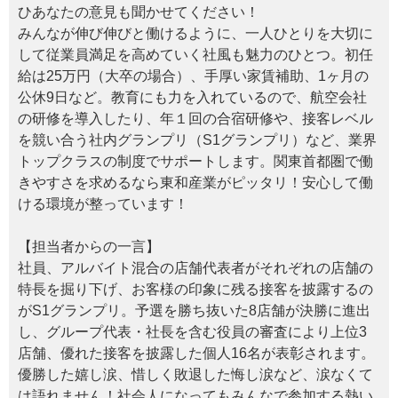
ひあなたの意見も聞かせてください！
みんなが伸び伸びと働けるように、一人ひとりを大切に
して従業員満足を高めていく社風も魅力のひとつ。初任
給は25万円（大卒の場合）、手厚い家賃補助、1ヶ月の
公休9日など。教育にも力を入れているので、航空会社
の研修を導入したり、年１回の合宿研修や、接客レベル
を競い合う社内グランプリ（S1グランプリ）など、業界
トップクラスの制度でサポートします。関東首都圏で働
きやすさを求めるなら東和産業がピッタリ！安心して働
ける環境が整っています！
【担当者からの一言】
社員、アルバイト混合の店舗代表者がそれぞれの店舗の
特長を掘り下げ、お客様の印象に残る接客を披露するの
がS1グランプリ。予選を勝ち抜いた8店舗が決勝に進出
し、グループ代表・社長を含む役員の審査により上位3
店舗、優れた接客を披露した個人16名が表彰されます。
優勝した嬉し涙、惜しく敗退した悔し涙など、涙なくて
は語れません！社会人になってもみんなで参加する熱い