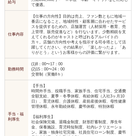
給与
て優遇。
【仕事の方向性】目的は売上、ファン数ともに地域一
番店になること。地域特性・顧客層に合わせたサービ
スを提供するための、店舗運営（人材採用・教育、売
上管理、販売促進など）を行ないます。少数精鋭を支
仕事内容
えてくれるのがキャストと呼ばれるアルバイトの
方々。店舗の方向性や考えを指示する司令塔として活
躍してください。その結果が、「楽しかったよ」「あ
りがとう」というお客様からの評価に繋がります。
(1)8：00〜17：00
勤務時間
(2)15：00〜24：00
交替制（実働8ｈ）
【手当】
時間外手当、役職手当、家族手当、住宅手当、交通費
全額支給、夏季・冬季休暇、有給休暇（入社3ヶ月10
日）、育児休暇、介護休暇、産前産後休暇、母性健康
管理休暇、永年勤続休暇、慶弔休暇、特別休暇
手当・福
【福利厚生】
利厚生
社会保険完備、退職金制度、財形貯蓄制度、厚生年
金、保養施設、育児時短制度、社内レクリエーショ
ン、家族・独身社宅完備、社員住宅ローン制度、慶弔