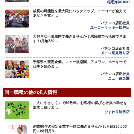
稲毛海岸UNO
成長の可能性を最大限にバックアップ。ユーコーが全力で
あなたを支え…
パチンコ店正社員
ユーコーラッキー松戸店
大好きな千葉県内で働きませんか？未経験でも活躍できま
す！/月給220…
パチンコ店正社員
メトロ潮見通り店
千葉県の安定企業。ニュー後楽園、アスワン、ルーキーで
仕事を始めま…
パチンコ店正社員
ニュー後楽園
同一職種の他の求人情報
「人にやさしく」で60数年。お客様の喜びと社員の幸せを
追求し続けま…
ひまわり能代店
創業60年の安定企業で一緒に働きませんか？/月給230,000
円～/休日月8…