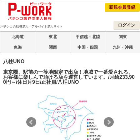
新規会員登録
ログイン
パチンコの転職求人・アルバイト求人サイト
北海道
東北
甲信越・北陸
関東
東海
関西
中国・四国
九州・沖縄
八柱UNO
東京圏、駅前の一等地限定で出店！地域で一番愛される、
お客様に楽しんで頂ける店を運営しています。/月給233,90
0円～/休日月9日/正社員/八柱UNO