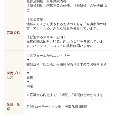
見舞金制度、永年勤続表彰
【研修制度】階層別集合研修、社外研修、合宿研修 な
ど
【募集背景】
地域の方々から愛されるお店づくりを「全員参加の経
営」で行うため、新たな社員を募集しています。
応募資格
【歓迎するスキル・志向】
面接の際の応対、印象、向上心などを考慮していま
す。パチンコ、スロットの経験は問いません！
応募フォームからエントリー
▼
書類選考（担当者から連絡がありますのでお待ち下さ
い）
採用プロ
▼
セス
面接
▼
内定
※応募から内定まで、1週間～2週間ほどかかります。
休日・休
月9日ローテーション制（年間休日108日）
暇