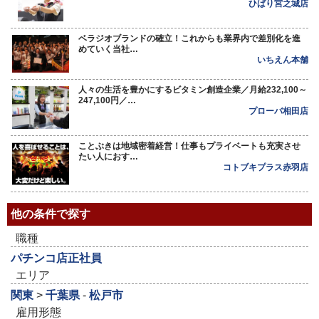
ひばり宮之城店
ベラジオブランドの確立！これからも業界内で差別化を進
めていく当社…
いちえん本舗
人々の生活を豊かにするビタミン創造企業／月給232,100～
247,100円／…
プローバ相田店
ことぶきは地域密着経営！仕事もプライベートも充実させ
たい人におす…
コトブキプラス赤羽店
他の条件で探す
職種
パチンコ店正社員
エリア
関東
>
千葉県
-
松戸市
雇用形態