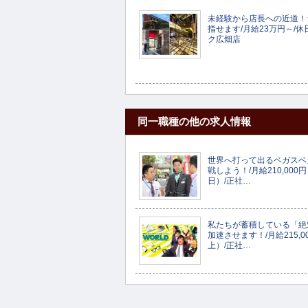
未経験から店長への近道！
指せます/月給23万円～/休
ク広畑店
同一職種の他の求人情報
世界へ打って出るベガスベ
戦しよう！/月給210,000
日）/正社…
私たちが蓄積している「絶
加速させます！/月給215,0
上）/正社…