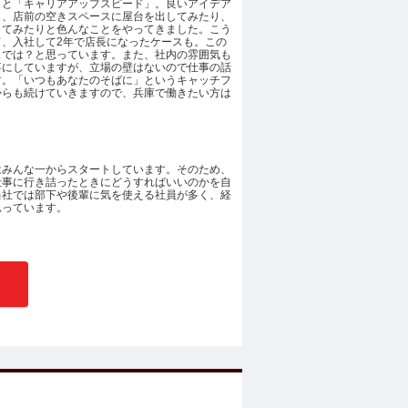
」と「キャリアアップスピード」。良いアイデア
も、店前の空きスペースに屋台を出してみたり、
してみたりと色んなことをやってきました。こう
、入社して2年で店長になったケースも。この
スでは？と思っています。また、社内の雰囲気も
事にしていますが、立場の壁はないので仕事の話
す。「いつもあなたのそばに」というキャッチフ
からも続けていきますので、兵庫で働きたい方は
はみんな一からスタートしています。そのため、
仕事に行き詰ったときにどうすればいいのかを自
当社では部下や後輩に気を使える社員が多く、経
思っています。