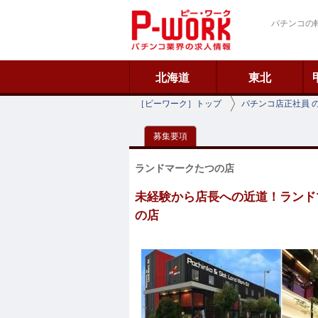
ピーワーク
パチンコの
北海道
東北
［ピーワーク］トップ
パチンコ店正社員 
募集要項
ランドマークたつの店
未経験から店長への近道！ランドマ
の店