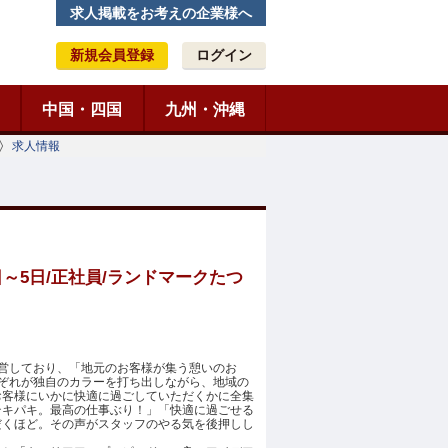
求人掲載をお考えの企業様へ
新規会員登録
ログイン
中国・四国
九州・沖縄
求人情報
～5日/正社員/ランドマークたつ
営しており、「地元のお客様が集う憩いのお
ぞれが独自のカラーを打ち出しながら、地域の
お客様にいかに快適に過ごしていただくかに全集
テキパキ。最高の仕事ぶり！」「快適に過ごせる
だくほど。その声がスタッフのやる気を後押しし