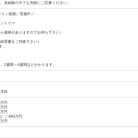
す。未経験の方でも気軽にご応募ください。
ライン面接）実施中／
エントリー
から連絡がありますのでお待ち下さい）
務経歴書をご持参下さい）
す。
、2週間～4週間ほどかかります。
り支給
0万円
0万円
0万円
）／480万円
0万円