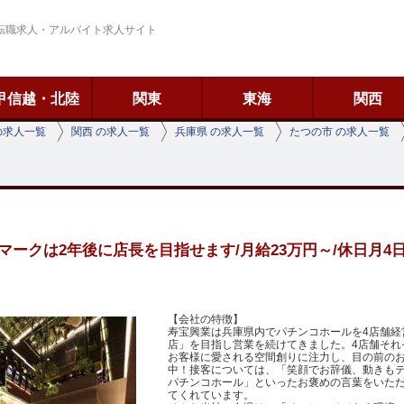
転職求人・アルバイト求人サイト
甲信越・北陸
関東
東海
関西
の求人一覧
関西 の求人一覧
兵庫県 の求人一覧
たつの市 の求人一覧
ークは2年後に店長を目指せます/月給23万円～/休日月4日
【会社の特徴】
寿宝興業は兵庫県内でパチンコホールを4店舗経
店」を目指し営業を続けてきました。4店舗それ
お客様に愛される空間創りに注力し、目の前の
中！接客については、「笑顔でお辞儀、動きも
パチンコホール」といったお褒めの言葉をいた
てくれています。