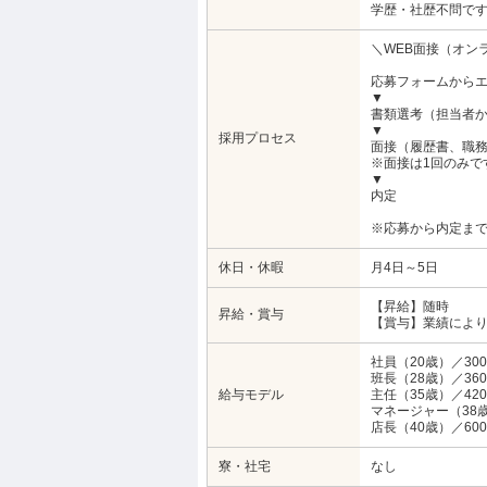
学歴・社歴不問で
＼WEB面接（オン
応募フォームから
▼
書類選考（担当者
▼
採用プロセス
面接（履歴書、職
※面接は1回のみで
▼
内定
※応募から内定まで
休日・休暇
月4日～5日
【昇給】随時
昇給・賞与
【賞与】業績によ
社員（20歳）／30
班長（28歳）／36
給与モデル
主任（35歳）／42
マネージャー（38歳
店長（40歳）／60
寮・社宅
なし