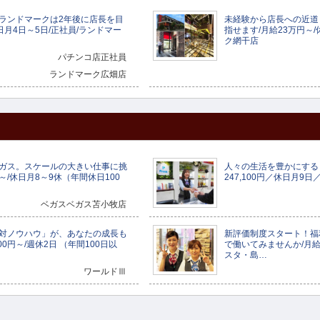
ランドマークは2年後に店長を目
未経験から店長への近道
日月4日～5日/正社員/ランドマー
指せます/月給23万円～/
ク網干店
パチンコ店正社員
ランドマーク広畑店
ガス。スケールの大きい仕事に挑
人々の生活を豊かにするビ
円～/休日月8～9休（年間休日100
247,100円／休日月9
ベガスベガス苫小牧店
対ノウハウ」が、あなたの成長も
新評価制度スタート！福
00円～/週休2日 （年間100日以
で働いてみませんか/月給21
スタ・島…
ワールドⅢ