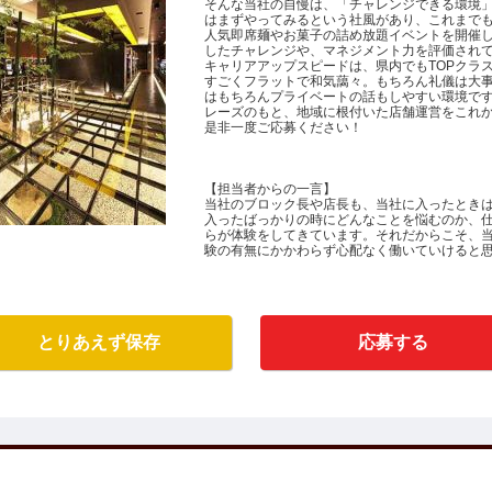
そんな当社の自慢は、「チャレンジできる環境
はまずやってみるという社風があり、これまで
人気即席麺やお菓子の詰め放題イベントを開催
したチャレンジや、マネジメント力を評価されて
キャリアアップスピードは、県内でもTOPクラ
すごくフラットで和気藹々。もちろん礼儀は大
はもちろんプライベートの話もしやすい環境で
レーズのもと、地域に根付いた店舗運営をこれ
是非一度ご応募ください！
【担当者からの一言】
当社のブロック長や店長も、当社に入ったとき
入ったばっかりの時にどんなことを悩むのか、
らが体験をしてきています。それだからこそ、
験の有無にかかわらず心配なく働いていけると
とりあえず保存
応募する