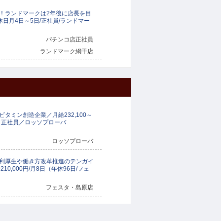
！ランドマークは2年後に店長を目
休日月4日～5日/正社員/ランドマー
パチンコ店正社員
ランドマーク網干店
タミン創造企業／月給232,100～
日／正社員／ロッソプローバ
ロッソプローバ
利厚生や働き方改革推進のテンガイ
0,000円/月8日（年休96日/フェ
フェスタ・島原店