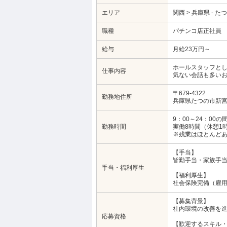
エリア
関西 > 兵庫県 - た
職種
パチンコ店正社員
給与
月給23万円～
ホールスタッフとし
仕事内容
気ない会話も多い
〒679-4322
勤務地住所
兵庫県たつの市新宮町
9：00～24：00
勤務時間
実働8時間（休憩1
※残業はほとんど
【手当】
皆勤手当・家族手
手当・福利厚生
【福利厚生】
社会保険完備（雇
【募集背景】
社内環境の改善を
応募資格
【歓迎するスキル