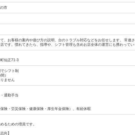
つの市
て、お客様の案内や遊び方の説明、台のトラブル対応などをお任せします。 常連
お店です。慣れてきたら、指導や、シフト管理も含めお店全体の運営にも携わってい
仙正71-3
の間でシフト制
時間）
ありません
当・通勤手当
用保険・労災保険・健康保険・厚生年金保険）、有給休暇
進めるための増員です。
・志向】