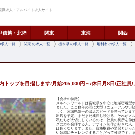
転職求人・アルバイト求人サイト
甲信越・北陸
関東
東海
関西
の求人一覧
関東 の求人一覧
栃木県 の求人一覧
足利市 の求人一覧
ップを目指します/月給205,000円～/休日月8日/正社
【会社の特徴】
メルヘンワールドは宮城県を中心に地域密着型
ました。ここ数年の間に大型リニューアルや5店
しく、宮城県随一の出店スピードを誇っていま
出店を予定。まだまだ成長し続ける、それがメ
私たちが大切にしているのは、社員の長所を伸
グに力を発揮する人、デザイン制作が好きな人
は良くなります。また、資格取得や講習といっ
い領域にチャレンジすることだって可能です。