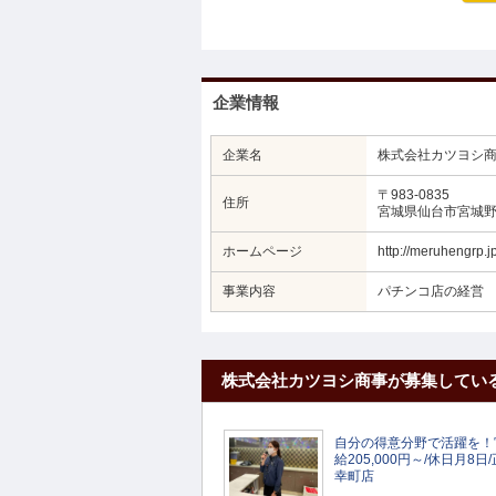
企業情報
企業名
株式会社カツヨシ
〒983-0835
住所
宮城県仙台市宮城野
ホームページ
http://meruhengrp.jp
事業内容
パチンコ店の経営
株式会社カツヨシ商事が募集してい
自分の得意分野で活躍を！
給205,000円～/休日月
幸町店