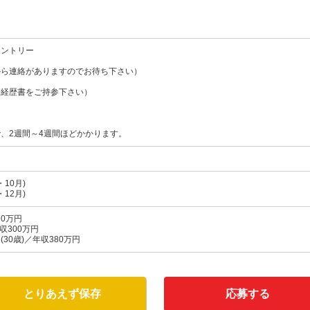
エントリー
から連絡がありますのでお待ち下さい）
務経歴書をご持参下さい）
、2週間～4週間ほどかかります。
10月)
12月)
70万円
収300万円
30歳)／年収380万円
とりあえず保存
応募する