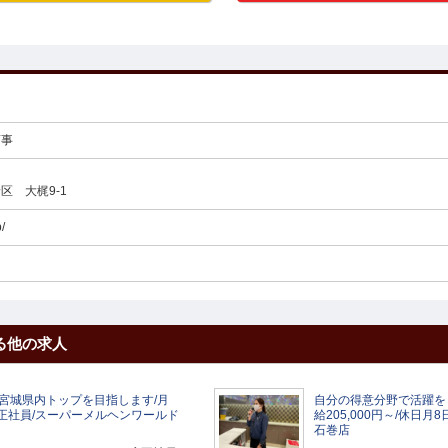
商事
区 大梶9-1
/
る他の求人
宮城県内トップを目指します/月
自分の得意分野で活躍を
8日/正社員/スーパーメルヘンワールド
給205,000円～/休日
石巻店