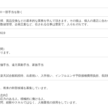
～ ※一部手当を除く
清掃、賞品交換などの基本的な業務を学んで頂きます。その後は、個人の適正に合わ
、数値管理、企画立案など、任される仕事は豊富で、人それぞれです。
619
時間）
なります。
店舗手当、遠方異動手当、家族手当
、楽天試合観戦招待、出産祝い、入学祝い、インフルエンザ予防接種費用負担、長距
い、将来の幹部候補を募集しています。
・志向】
対応力のある人。積極的に働ける人。
不問、経験やスキルではなく、人物重視の採用をしています。