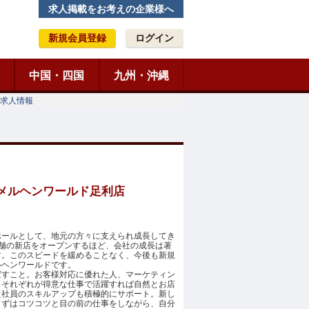
求人掲載をお考えの企業様へ
新規会員登録
ログイン
中国・四国
九州・沖縄
求人情報
員/メルヘンワールド足利店
ホールとして、地元の方々に支えられ成長してき
舗の新店をオープンするほど、会社の成長は著
す。このスピードを緩めることなく、今後も新規
ルヘンワールドです。
ばすこと。お客様対応に優れた人、マーケティン
、それぞれが得意な仕事で活躍すれば自然とお店
た社員のスキルアップも積極的にサポート。新し
まずはコツコツと目の前の仕事をしながら、自分