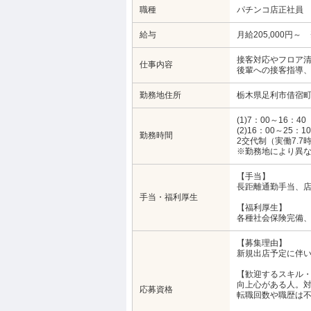
職種
パチンコ店正社員
給与
月給205,000円
接客対応やフロア
仕事内容
後輩への接客指導
勤務地住所
栃木県足利市借宿町
(1)7：00～16：40
(2)16：00～25：10
勤務時間
2交代制（実働7.7
※勤務地により異
【手当】
長距離通勤手当、
手当・福利厚生
【福利厚生】
各種社会保険完備
【募集理由】
新規出店予定に伴
【歓迎するスキル
向上心がある人。
応募資格
転職回数や職歴は