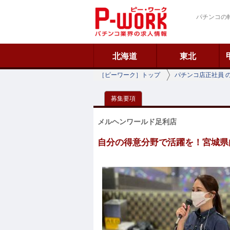
ピーワーク
パチンコの
北海道
東北
［ピーワーク］トップ
パチンコ店正社員 
募集要項
メルヘンワールド足利店
自分の得意分野で活躍を！宮城県内ト