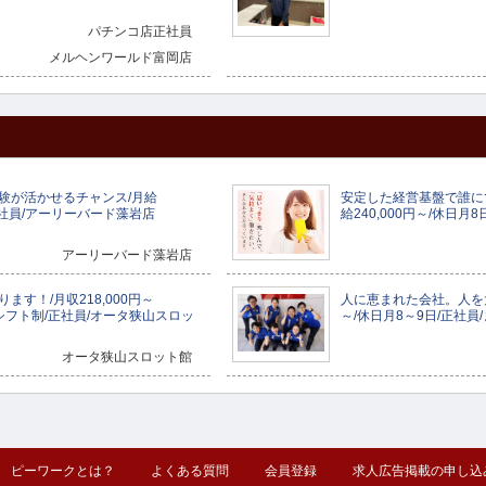
パチンコ店正社員
メルヘンワールド富岡店
験が活かせるチャンス/月給
安定した経営基盤で誰に
/正社員/アーリーバード藻岩店
給240,000円～/休日月
アーリーバード藻岩店
す！/月収218,000円～
人に恵まれた会社。人を大
 ※シフト制/正社員/オータ狭山スロッ
～/休日月8～9日/正社員
オータ狭山スロット館
ピーワークとは？
よくある質問
会員登録
求人広告掲載の申し込