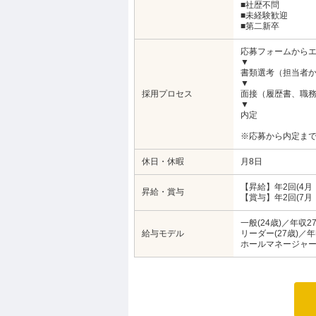
■社歴不問
■未経験歓迎
■第二新卒
応募フォームから
▼
書類選考（担当者
▼
採用プロセス
面接（履歴書、職
▼
内定
※応募から内定まで
休日・休暇
月8日
【昇給】年2回(4月・
昇給・賞与
【賞与】年2回(7月・
一般(24歳)／年収2
給与モデル
リーダー(27歳)／年
ホールマネージャー(