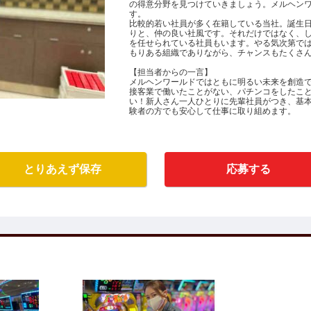
の得意分野を見つけていきましょう。メルヘン
す。
比較的若い社員が多く在籍している当社。誕生
りと、仲の良い社風です。それだけではなく、し
を任せられている社員もいます。やる気次第で
もりある組織でありながら、チャンスもたくさ
【担当者からの一言】
メルヘンワールドではともに明るい未来を創造
接客業で働いたことがない、パチンコをしたこ
い！新人さん一人ひとりに先輩社員がつき、基
験者の方でも安心して仕事に取り組めます。
とりあえず保存
応募する