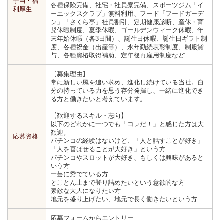
手当・福
各種保険完備、社宅・社員寮完備、スポーツジム「イ
利厚生
ーエックスクラブ」無料利用、フード「フードガーデ
ン」「さくら亭」社員割引、定期健康診断、産休・育
児休暇制度、夏季休暇、ゴールデンウィーク休暇、年
末年始休暇（各3日間）、誕生日休暇、誕生日ギフト制
度、各種祝金（出産等）、永年勤続表彰制度、制服貸
与、各種資格取得補助、定年後再雇用制度など
【募集理由】
常に新しい風を追い求め、進化し続けている当社。自
分の持っている力を思う存分発揮し、一緒に進化でき
る方と働きたいと考えています。
【歓迎するスキル・志向】
以下のどれかに一つでも「コレだ！」と感じた方は大
歓迎。
応募資格
パチンコの経験はないけど、「人と話すことが好き」
「人を喜ばせることが大好き」という方
パチンコやスロットが大好き、もしくは興味があると
いう方
一芸に秀でている方
とことん上まで登り詰めたいという意欲的な方
素敵な大人になりたい方
地元を盛り上げたい、地元で長く働きたいという方
応募フォームからエントリー