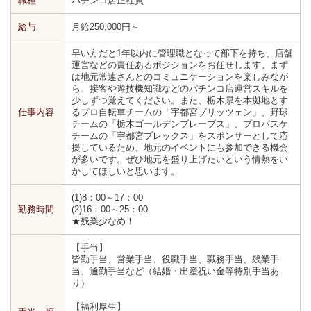
職種
パチンコ店正社員
給与
月給250,000円～
早い方だと1年以内に管理職となって部下を持ち、店舗
運営などの責任あるポジションをお任せします。まず
は地元常連さんとのコミュニケーションを楽しみなが
ら、接客や遊技機知識などのパチンコ店運営スキルを
少しずつ覚えてください。また、栃木県を本拠地とす
仕事内容
るプロ自転車チームの「宇都宮ブリッツェン」、野球
チームの「栃木ゴールデンブレーブス」、プロバスケ
チームの「宇都宮ブレックス」をスポンサーとして応
援しているため、地元のイベントにも参加できる機会
が多いです。ぜひ地元を盛り上げたいという情熱をい
かしてほしいと思います。
(1)8：00～17：00
勤務時間
(2)16：00～25：00
★残業少なめ！
【手当】
皆勤手当、営業手当、役職手当、職務手当、残業手
当、通勤手当など（結婚・出産祝い金等特別手当あ
り）
【福利厚生】