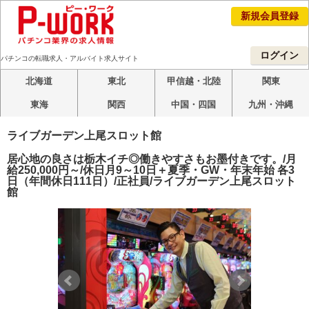
新規会員登録
ログイン
パチンコの転職求人・アルバイト求人サイト
北海道
東北
甲信越・北陸
関東
東海
関西
中国・四国
九州・沖縄
ライブガーデン上尾スロット館
居心地の良さは栃木イチ◎働きやすさもお墨付きです。/月
給250,000円～/休日月9～10日＋夏季・GW・年末年始 各3
日（年間休日111日）/正社員/ライブガーデン上尾スロット
館