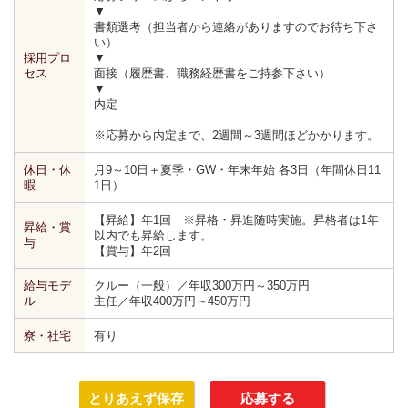
▼
書類選考（担当者から連絡がありますのでお待ち下さ
い）
採用プロ
▼
セス
面接（履歴書、職務経歴書をご持参下さい）
▼
内定
※応募から内定まで、2週間～3週間ほどかかります。
休日・休
月9～10日＋夏季・GW・年末年始 各3日（年間休日11
暇
1日）
【昇給】年1回 ※昇格・昇進随時実施。昇格者は1年
昇給・賞
以内でも昇給します。
与
【賞与】年2回
給与モデ
クルー（一般）／年収300万円～350万円
ル
主任／年収400万円～450万円
寮・社宅
有り
とりあえず保存
応募する