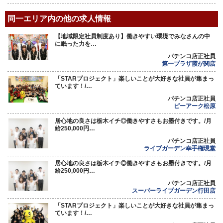
同一エリア内の他の求人情報
【地域限定社員制度あり】働きやすい環境でみなさんの中
に眠った力を…
パチンコ店正社員
第一プラザ霞が関店
「STARプロジェクト」楽しいことが大好きな社員が集まっ
ています！/…
パチンコ店正社員
ピーアーク松原
居心地の良さは栃木イチ◎働きやすさもお墨付きです。/月
給250,000円…
パチンコ店正社員
ライブガーデン幸手権現堂
居心地の良さは栃木イチ◎働きやすさもお墨付きです。/月
給250,000円…
パチンコ店正社員
スーパーライブガーデン行田店
「STARプロジェクト」楽しいことが大好きな社員が集まっ
ています！/…