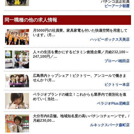
パチンコ店正社員
ピーアーク朝霞
同一職種の他の求人情報
月5000円の社員寮。家具家電も付いた快適空間を用意して
います。/月…
ハッピーボックス天美店
人々の生活を豊かにするビタミン創造企業／月給232,100～
247,100円／…
プローバ相田店
広島県内トップシェア！ビクトリー、アンコールで働きま
せんか？/月…
ビクトリー本店
ベラジオブランドの確立！これからも業界内で差別化を進
めていく当社…
ベラジオPlus尼崎店
大分市内8店舗。地域知名度の高いパチンコチェーンです。/
月給230,00…
ルネックスパーク森町店