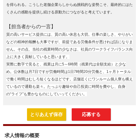
を得られる。こうした老舗企業らしからぬ挑戦的な姿勢こそ、最終的にはた
くさんの感動を提供し続ける原動力につながると考えています。
【担当者からの一言】
質の高いサービス提供には、質の高い休息も大切。仕事の楽しさ、やりがい
などの精神的報酬も大事ですが、前提である労働条件が悪ければ話になりま
せん。その点、当社の残業時間の少なさは、社員のワークライフバランス向
上に大きく貢献していると思います。
実際に数字で見ると、残業は月に5～6時間（残業代は全額支給）と少な
め。公休数は月7日ですが労働時間は1日7時間20分労働と、1ヶ月トータル
で働く時間はむしろ短くなるほどです。店舗近くにワンルーム個人寮も構え
ているので通勤も楽々。たっぷり趣味や自己投資に時間を費やし、自身
の“ライフ”も豊かなものにしていってください。
とりあえず保存
応募する
求人情報の概要