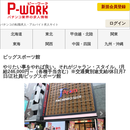
新規会員登録
ログイン
パチンコの転職求人・アルバイト求人サイト
北海道
東北
甲信越・北陸
関東
東海
関西
中国・四国
九州・沖縄
ビッグスポーツ館
やりたい事をやれば良い。それがジャラン・スタイル。/月
給246,000円～（各種手当含む）※交通費別途支給/休日月7
日/正社員/ビッグスポーツ館