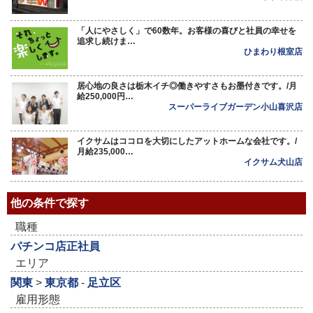
「人にやさしく」で60数年。お客様の喜びと社員の幸せを
追求し続けま…
ひまわり根室店
居心地の良さは栃木イチ◎働きやすさもお墨付きです。/月
給250,000円…
スーパーライブガーデン小山喜沢店
イクサムはココロを大切にしたアットホームな会社です。/
月給235,000…
イクサム犬山店
他の条件で探す
職種
パチンコ店正社員
エリア
関東
>
東京都
-
足立区
雇用形態