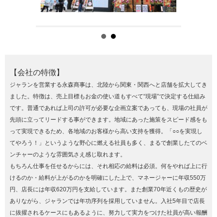
【会社の特徴】
ジャランを営業する永森商事は、北陸から関東・関西へと店舗を拡大してき
ました。特徴は、売上目標もお金の使い道もすべて“現場”で決定する仕組み
です。普通であれば上司の許可が必要な企画立案であっても、現場の社員が
先頭に立ってリードする事ができます。地域にあった施策をスピード感をも
って実現できるため、各地域のお客様から高い支持を獲得。「○○を実現し
てやろう！」というような野心に燃える社員も多く、まるで創業したてのベ
ンチャーのような雰囲気さえ感じ取れます。
もちろん仕事を任せるからには、それ相応の給料は必須。何をやれば上に行
けるのか・給料が上がるのかを明確にした上で、マネージャーに年収550万
円、店長には年収620万円を支給しています。また創業70年近くもの歴史が
ありながら、ジャランでは年功序列を採用していません。入社5年目で店長
に抜擢されるケースにもあるように、努力して実力をつけた社員が高い報酬