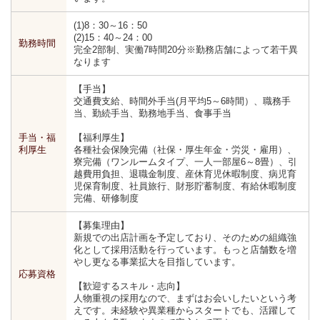
(1)8：30～16：50
(2)15：40～24：00
勤務時間
完全2部制、実働7時間20分※勤務店舗によって若干異
なります
【手当】
交通費支給、時間外手当(月平均5～6時間）、職務手
当、勤続手当、勤務地手当、食事手当
手当・福
【福利厚生】
利厚生
各種社会保険完備（社保・厚生年金・労災・雇用）、
寮完備（ワンルームタイプ、一人一部屋6～8畳）、引
越費用負担、退職金制度、産休育児休暇制度、病児育
児保育制度、社員旅行、財形貯蓄制度、有給休暇制度
完備、研修制度
【募集理由】
新規での出店計画を予定しており、そのための組織強
化として採用活動を行っています。もっと店舗数を増
やし更なる事業拡大を目指しています。
応募資格
【歓迎するスキル・志向】
人物重視の採用なので、まずはお会いしたいという考
えです。未経験や異業種からスタートでも、活躍して