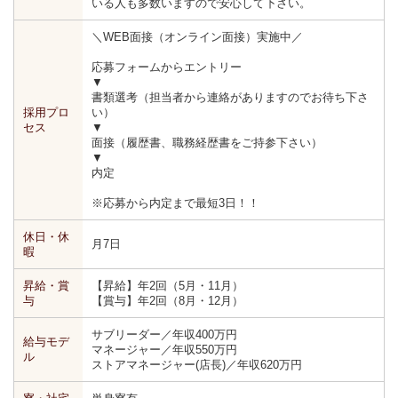
いる人も多数いますので安心して下さい。
＼WEB面接（オンライン面接）実施中／
応募フォームからエントリー
▼
書類選考（担当者から連絡がありますのでお待ち下さ
採用プロ
い）
セス
▼
面接（履歴書、職務経歴書をご持参下さい）
▼
内定
※応募から内定まで最短3日！！
休日・休
月7日
暇
昇給・賞
【昇給】年2回（5月・11月）
与
【賞与】年2回（8月・12月）
サブリーダー／年収400万円
給与モデ
マネージャー／年収550万円
ル
ストアマネージャー(店長)／年収620万円