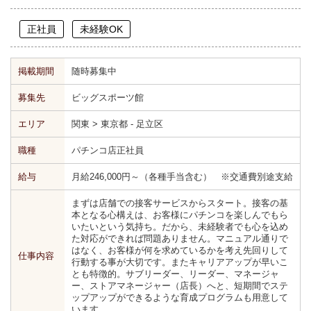
正社員
未経験OK
掲載期間
随時募集中
募集先
ビッグスポーツ館
エリア
関東 > 東京都 - 足立区
職種
パチンコ店正社員
給与
月給246,000円～（各種手当含む） ※交通費別途支給
まずは店舗での接客サービスからスタート。接客の基
本となる心構えは、お客様にパチンコを楽しんでもら
いたいという気持ち。だから、未経験者でも心を込め
た対応ができれば問題ありません。マニュアル通りで
はなく、お客様が何を求めているかを考え先回りして
仕事内容
行動する事が大切です。またキャリアアップが早いこ
とも特徴的。サブリーダー、リーダー、マネージャ
ー、ストアマネージャー（店長）へと、短期間でステ
ップアップができるような育成プログラムも用意して
います。