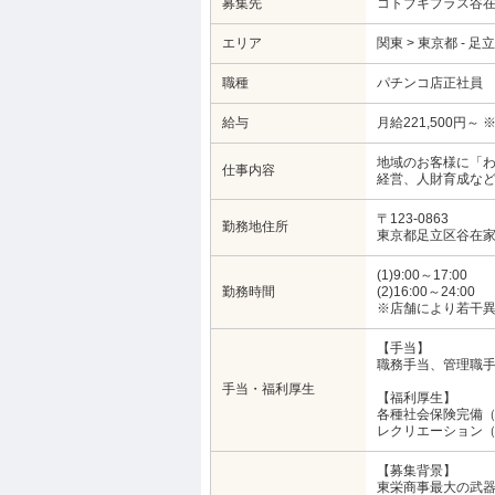
募集先
コトブキプラス谷
エリア
関東 > 東京都 - 足
職種
パチンコ店正社員
給与
月給221,500円
地域のお客様に「
仕事内容
経営、人財育成な
〒123-0863
勤務地住所
東京都足立区谷在家3-
(1)9:00～17:00
勤務時間
(2)16:00～24:00
※店舗により若干
【手当】
職務手当、管理職
手当・福利厚生
【福利厚生】
各種社会保険完備
レクリエーション
【募集背景】
東栄商事最大の武