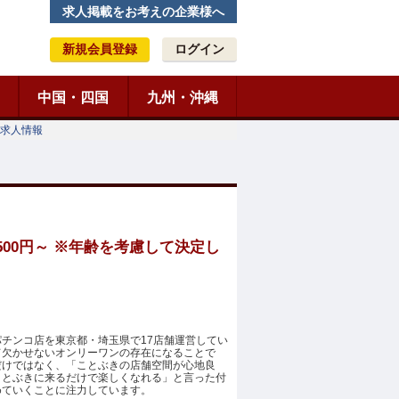
求人掲載をお考えの企業様へ
新規会員登録
ログイン
中国・四国
九州・沖縄
求人情報
00円～ ※年齢を考慮して決定し
チンコ店を東京都・埼玉県で17店舗運営してい
て欠かせないオンリーワンの存在になることで
だけではなく、「ことぶきの店舗空間が心地良
ことぶきに来るだけで楽しくなれる」と言った付
めていくことに注力しています。