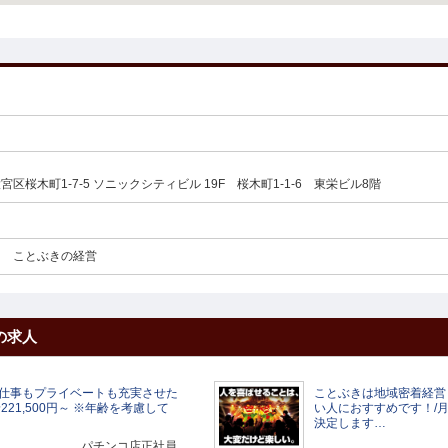
区桜木町1-7-5 ソニックシティビル 19F 桜木町1-1-6 東栄ビル8階
ト ことぶきの経営
の求人
仕事もプライベートも充実させた
ことぶきは地域密着経営
21,500円～ ※年齢を考慮して
い人におすすめです！/月給
決定します…
パチンコ店正社員