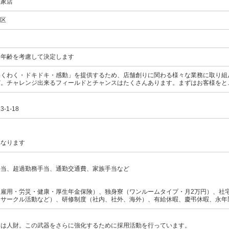
在家店
立区
～ ※年齢を考慮して決定します
わくわく・ドキドキ・感動」を提供するため、店舗創りに関わる様々な業務に取り組
ど。チャレンジ出来るフィールドとチャンスはたくさんあります。まずはお客様をと
1-18
異なります
手当、超過勤務手当、通勤交通費、家族手当など
（雇用・労災・健康・厚生年金保険）、独身寮（ワンルームタイプ・月2万円）、社
（サークル活動など）、研修制度（社内、社外、海外）、有給休暇、慶弔休暇、永年
器は人財。この武器をさらに強化するために採用活動を行っています。