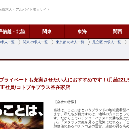
転職求人・アルバイト求人サイト
甲信越・北陸
関東
東海
関西
の求人一覧
関東 の求人一覧
東京都 の求人一覧
足立区 の求人一覧
ライベートも充実させたい人におすすめです！/月給221,5
）/正社員/コトブキプラス谷在家店
【会社の特徴】
当社は、ことぶきというブランドの地域密着型パ
ます。私たちが目指すのは、地域の方々にとっ
す。だからこそパチンコ・パチスロの勝ち負け
い」「スタッフの顔を見ると元気になれる」「
加価値のあるパチンコ店の運営、店舗の質を高