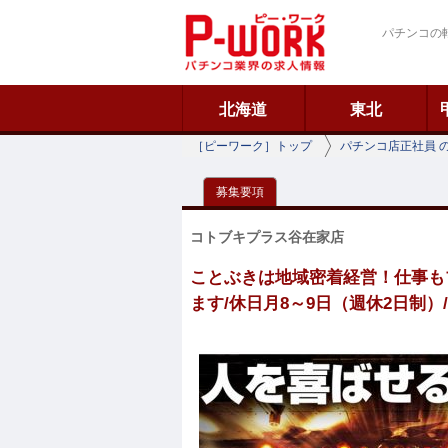
ピーワーク
パチンコの
北海道
東北
［ピーワーク］トップ
パチンコ店正社員 
募集要項
コトブキプラス谷在家店
ことぶきは地域密着経営！仕事もプ
ます/休日月8～9日（週休2日制