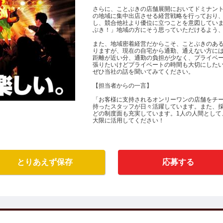
さらに、ことぶきの店舗展開においてドミナン
の地域に集中出店させる経営戦略を行っており
し、競合他社より優位に立つことを意図してい
ぶき！」地域の方にそう思っていただけるよう
また、地域密着経営だからこそ、ことぶきのあ
りますが、現在の自宅から通勤、通えない方に
距離が近い分、通勤の負担が少なく、プライベ
張りたいけどプライベートの時間も大切にした
ぜひ当社の話を聞いてみてください。
【担当者からの一言】
「お客様に支持されるオンリーワンの店舗をチ
持ったスタッフが日々活躍しています。また、
どの制度面も充実しています。1人の人間として
大限に活用してください！
とりあえず保存
応募する