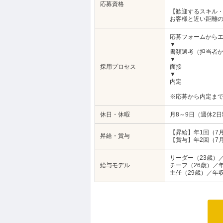
応募資格
【歓迎するスキル
お客様と近い距離
応募フォームから
▼
書類選考（担当者
▼
採用プロセス
面接
▼
内定
※応募から内定まで
休日・休暇
月8～9日（週休2
【昇給】年1回（7
昇給・賞与
【賞与】年2回（7月
リーダー（23歳）／
給与モデル
チーフ（26歳）／年
主任（29歳）／年収