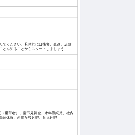
んでください。具体的には接客、企画、店舗
ことん知ることからスタートしましょう！
宅（世帯者）、慶弔見舞金、永年勤続賞、社内
勤続休暇、産前産後休暇、育児休暇