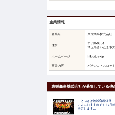
企業情報
企業名
東栄商事株式会社
〒330-0854
住所
埼玉県さいたま市大宮
ホームページ
http://toay.jp
事業内容
パチンコ・スロッ
東栄商事株式会社が募集している他
ことぶきは地域密着経営！
い人におすすめです！/月給2
決定します…