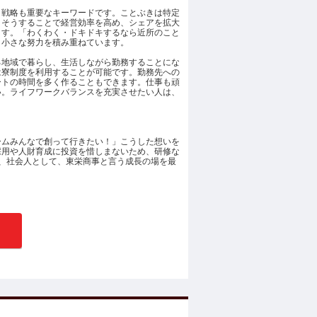
ト戦略も重要なキーワードです。ことぶきは特定
、そうすることで経営効率を高め、シェアを拡大
ます。「わくわく・ドキドキするなら近所のこと
、小さな努力を積み重ねています。
る地域で暮らし、生活しながら勤務することにな
は寮制度を利用することが可能です。勤務先への
ートの時間を多く作ることもできます。仕事も頑
い。ライフワークバランスを充実させたい人は、
ームみんなで創って行きたい！」こうした想いを
採用や人財育成に投資を惜しまないため、研修な
、社会人として、東栄商事と言う成長の場を最