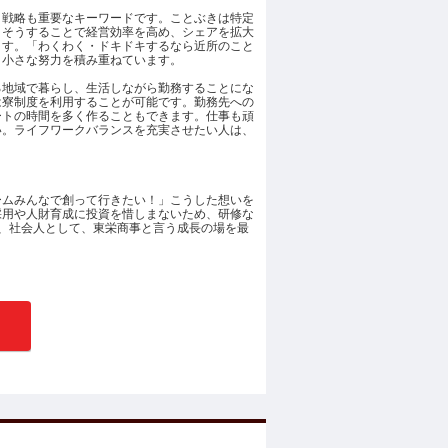
ト戦略も重要なキーワードです。ことぶきは特定
、そうすることで経営効率を高め、シェアを拡大
ます。「わくわく・ドキドキするなら近所のこと
、小さな努力を積み重ねています。
る地域で暮らし、生活しながら勤務することにな
は寮制度を利用することが可能です。勤務先への
ートの時間を多く作ることもできます。仕事も頑
い。ライフワークバランスを充実させたい人は、
ームみんなで創って行きたい！」こうした想いを
採用や人財育成に投資を惜しまないため、研修な
、社会人として、東栄商事と言う成長の場を最