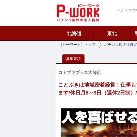
ピーワーク
パチンコの
北海道
東北
［ピーワーク］トップ
パチンコ店正社員 
募集要項
コトブキプラス大師店
ことぶきは地域密着経営！仕事もプ
ます/休日月8～9日（週休2日制）