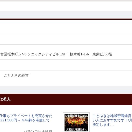
区桜木町1-7-5 ソニックシティビル 19F 桜木町1-1-6 東栄ビル8階
ト ことぶきの経営
の求人
仕事もプライベートも充実させた
ことぶきは地域密着経営
21,500円～ ※年齢を考慮して
い人におすすめです！/月給
決定します…
パチンコ店正社員