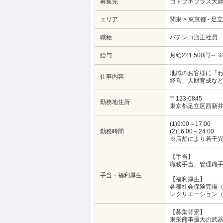
募集先
コトブキプラス大
エリア
関東 > 東京都 - 足
職種
パチンコ店正社員
給与
月給221,500円
地域のお客様に「
仕事内容
経営、人財育成な
〒123-0845
勤務地住所
東京都足立区西新井本町
(1)9:00～17:00
勤務時間
(2)16:00～24:00
※店舗により若干
【手当】
職務手当、管理職
手当・福利厚生
【福利厚生】
各種社会保険完備
レクリエーション
【募集背景】
東栄商事最大の武