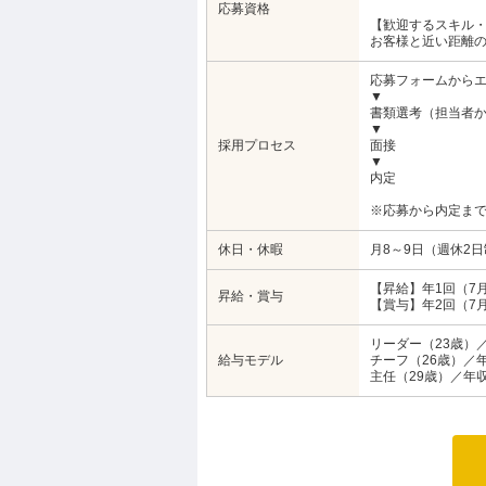
応募資格
【歓迎するスキル
お客様と近い距離
応募フォームから
▼
書類選考（担当者
▼
採用プロセス
面接
▼
内定
※応募から内定まで
休日・休暇
月8～9日（週休2
【昇給】年1回（7
昇給・賞与
【賞与】年2回（7月
リーダー（23歳）／
給与モデル
チーフ（26歳）／年
主任（29歳）／年収