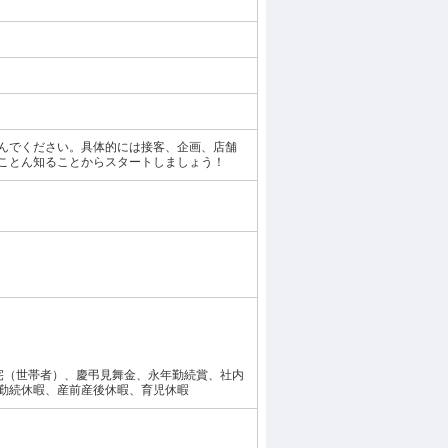
んでください。具体的には接客、企画、店舗
ことん知ることからスタートしましょう！
宅（世帯者）、慶弔見舞金、永年勤続賞、社内
勤続休暇、産前産後休暇、育児休暇