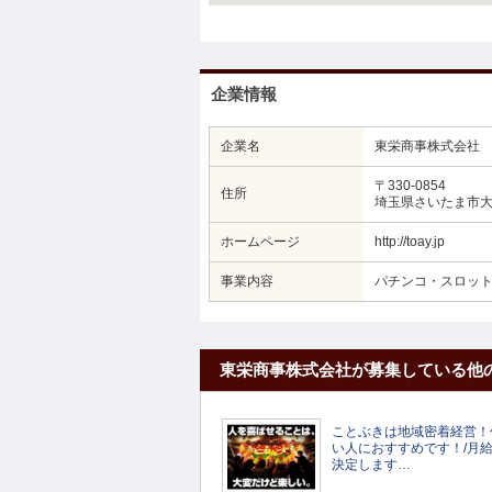
企業情報
企業名
東栄商事株式会社
〒330-0854
住所
埼玉県さいたま市大宮
ホームページ
http://toay.jp
事業内容
パチンコ・スロッ
東栄商事株式会社が募集している他
ことぶきは地域密着経営！
い人におすすめです！/月給2
決定します…