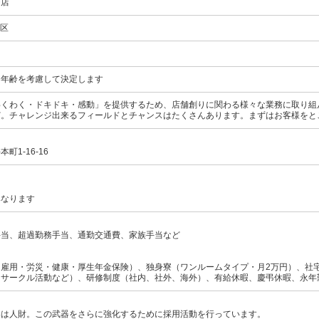
師店
立区
～ ※年齢を考慮して決定します
わくわく・ドキドキ・感動」を提供するため、店舗創りに関わる様々な業務に取り組
ど。チャレンジ出来るフィールドとチャンスはたくさんあります。まずはお客様をと
1-16-16
異なります
手当、超過勤務手当、通勤交通費、家族手当など
（雇用・労災・健康・厚生年金保険）、独身寮（ワンルームタイプ・月2万円）、社
（サークル活動など）、研修制度（社内、社外、海外）、有給休暇、慶弔休暇、永年
器は人財。この武器をさらに強化するために採用活動を行っています。