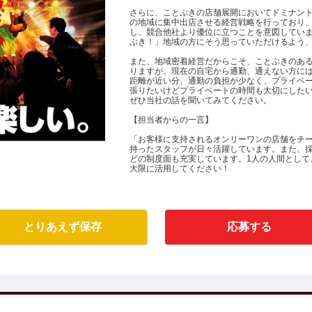
さらに、ことぶきの店舗展開においてドミナン
の地域に集中出店させる経営戦略を行っており
し、競合他社より優位に立つことを意図してい
ぶき！」地域の方にそう思っていただけるよう
また、地域密着経営だからこそ、ことぶきのあ
りますが、現在の自宅から通勤、通えない方に
距離が近い分、通勤の負担が少なく、プライベ
張りたいけどプライベートの時間も大切にした
ぜひ当社の話を聞いてみてください。
【担当者からの一言】
「お客様に支持されるオンリーワンの店舗をチ
持ったスタッフが日々活躍しています。また、
どの制度面も充実しています。1人の人間として
大限に活用してください！
とりあえず保存
応募する