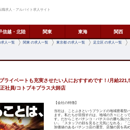
転職求人・アルバイト求人サイト
甲信越・北陸
関東
東海
関西
の求人一覧
関東 の求人一覧
東京都 の求人一覧
足立区 の求人一覧
ライベートも充実させたい人におすすめです！/月給221,5
/正社員/コトブキプラス大師店
【会社の特徴】
当社は、ことぶきというブランドの地域密着型パ
ます。私たちが目指すのは、地域の方々にとっ
す。だからこそパチンコ・パチスロの勝ち負け
い」「スタッフの顔を見ると元気になれる」「
加価値のあるパチンコ店の運営、店舗の質を高