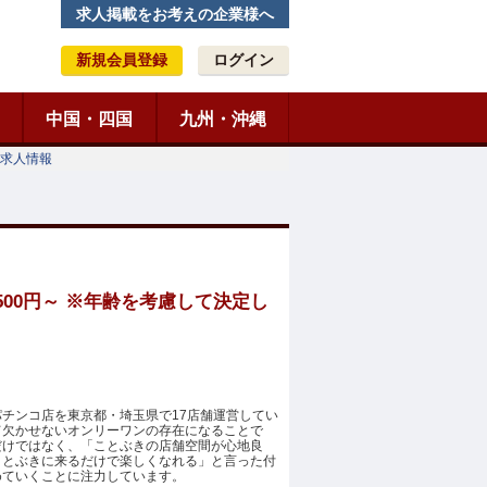
求人掲載をお考えの企業様へ
新規会員登録
ログイン
中国・四国
九州・沖縄
求人情報
00円～ ※年齢を考慮して決定し
チンコ店を東京都・埼玉県で17店舗運営してい
て欠かせないオンリーワンの存在になることで
だけではなく、「ことぶきの店舗空間が心地良
ことぶきに来るだけで楽しくなれる」と言った付
めていくことに注力しています。