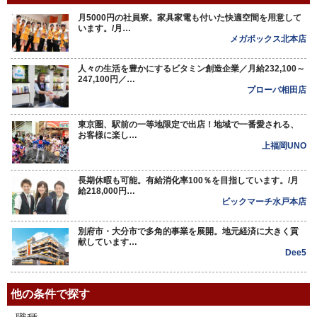
月5000円の社員寮。家具家電も付いた快適空間を用意して
います。/月…
メガボックス北本店
人々の生活を豊かにするビタミン創造企業／月給232,100～
247,100円／…
プローバ相田店
東京圏、駅前の一等地限定で出店！地域で一番愛される、
お客様に楽し…
上福岡UNO
長期休暇も可能。有給消化率100％を目指しています。/月
給218,000円…
ビックマーチ水戸本店
別府市・大分市で多角的事業を展開。地元経済に大きく貢
献しています…
Dee5
他の条件で探す