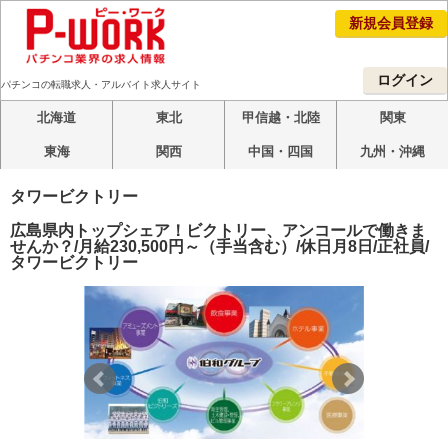
新規会員登録
ログイン
パチンコの転職求人・アルバイト求人サイト
北海道
東北
甲信越・北陸
関東
東海
関西
中国・四国
九州・沖縄
タワービクトリー
広島県内トップシェア！ビクトリー、アンコールで働きま
せんか？/月給230,500円～（手当含む）/休日月8日/正社員/
タワービクトリー