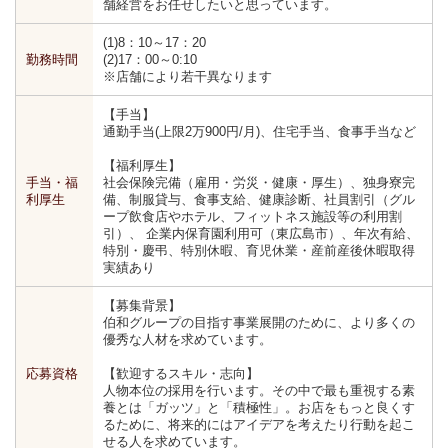
舗経営をお任せしたいと思っています。
(1)8：10～17：20
勤務時間
(2)17：00～0:10
※店舗により若干異なります
【手当】
通勤手当(上限2万900円/月)、住宅手当、食事手当など
【福利厚生】
手当・福
社会保険完備（雇用・労災・健康・厚生）、独身寮完
利厚生
備、制服貸与、食事支給、健康診断、社員割引（グル
ープ飲食店やホテル、フィットネス施設等の利用割
引）、 企業内保育園利用可（東広島市）、年次有給、
特別・慶弔、特別休暇、育児休業・産前産後休暇取得
実績あり
【募集背景】
伯和グループの目指す事業展開のために、より多くの
優秀な人材を求めています。
応募資格
【歓迎するスキル・志向】
人物本位の採用を行います。その中で最も重視する素
養とは「ガッツ」と「積極性」。お店をもっと良くす
るために、将来的にはアイデアを考えたり行動を起こ
せる人を求めています。