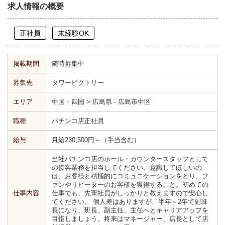
求人情報の概要
正社員
未経験OK
掲載期間
随時募集中
募集先
タワービクトリー
エリア
中国・四国 > 広島県 - 広島市中区
職種
パチンコ店正社員
給与
月給230,500円～（手当含む）
当社パチンコ店のホール・カウンタースタッフとして
の接客業務を担当してください。意識してほしいの
は、お客様と積極的にコミュニケーションをとり、フ
ァンやリピーターのお客様を獲得すること。初めての
仕事内容
仕事でも、先輩社員がしっかりと教えますので安心し
てください。 個人差はありますが、半年～2年で副班
長になり、班長、副主任、主任へとキャリアアップを
目指しましょう。将来はマネージャー、店長として店