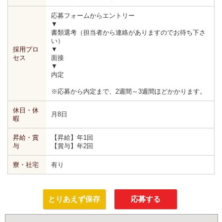
応募フォームからエントリー
▼
書類選考（担当者から連絡がありますのでお待ち下さ
い）
採用プロ
▼
セス
面接
▼
内定
※応募から内定まで、2週間～3週間ほどかかります。
休日・休
月8日
暇
昇給・賞
【昇給】年1回
与
【賞与】年2回
寮・社宅
有り
とりあえず保存
応募する